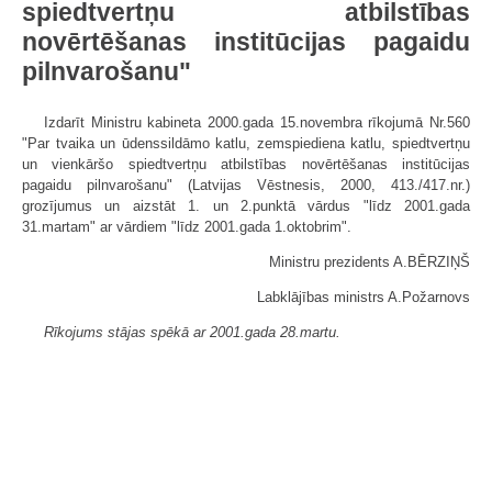
spiedtvertņu atbilstības
novērtēšanas institūcijas pagaidu
pilnvarošanu"
Izdarīt Ministru kabineta 2000.gada 15.novembra rīkojumā Nr.560
"Par tvaika un ūdenssildāmo katlu, zemspiediena katlu, spiedtvertņu
un vienkāršo spiedtvertņu atbilstības novērtēšanas institūcijas
pagaidu pilnvarošanu" (Latvijas Vēstnesis, 2000, 413./417.nr.)
grozījumus un aizstāt 1. un 2.punktā vārdus "līdz 2001.gada
31.martam" ar vārdiem "līdz 2001.gada 1.oktobrim".
Ministru prezidents A.BĒRZIŅŠ
Labklājības ministrs A.Požarnovs
Rīkojums stājas spēkā ar 2001.gada 28.martu.