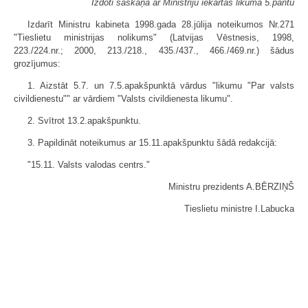
Izdoti saskaņā ar Ministriju iekārtas likuma 5.pantu
Izdarīt Ministru kabineta 1998.gada 28.jūlija noteikumos Nr.271
"Tieslietu ministrijas nolikums" (Latvijas Vēstnesis, 1998,
223./224.nr.; 2000, 213./218., 435./437., 466./469.nr.) šādus
grozījumus:
1. Aizstāt 5.7. un 7.5.apakšpunktā vārdus "likumu "Par valsts
civildienestu"" ar vārdiem "Valsts civildienesta likumu".
2. Svītrot 13.2.apakšpunktu.
3. Papildināt noteikumus ar 15.11.apakšpunktu šādā redakcijā:
"15.11. Valsts valodas centrs."
Ministru prezidents A.BĒRZIŅŠ
Tieslietu ministre I.Labucka