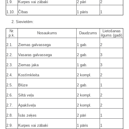
1.9.
Kurpes vai zābaki
2 pāri
2
1.10.
Čības
1 pāris
1
2. Sievietēm:
Nr.
Lietošanas
Nosaukums
Daudzums
p.k.
ilgums (gadi)
2.1.
Ziemas galvassega
1 gab.
2
2.2.
Vasaras galvassega
2 gab.
3
2.3.
Ziemas jaka
1 gab.
3
2.4.
Kostīmkleita
2 kompl.
2
2.5.
Blūze
2 gab.
1
2.6.
Siltā veļa
2 kompl.
2
2.7.
Apakšveļa
2 kompl.
2
2.8.
Īsās zeķes
2 pāri
1
2.9.
Kurpes vai zābaki
1 pāris
1