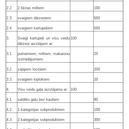
2.2.
2.šķiras miltiem
100
2.3.
svaigiem dārzeņiem
500
2.4.
svaigiem kartupeļiem
500
3.
Svaigi kartupeļi un visu veidu
100
dārzeņi aizstājami ar:
3.1.
putraimiem, miltiem, makaronu
20
izstrādājumiem
3.2.
zaļajiem lociņiem
200
3.3.
svaigiem ķiplokiem
20
4.
Visu veidu gaļa aizstājama ar:
100
4.1.
saldētu gaļu bez kauliem
80
4.2.
1.kategorijas subproduktiem
100
4.3.
2.kategorijas subproduktiem
300