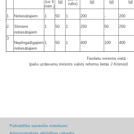
(uz 6
(g)
(g)
(g)
(g)
rullis)
mēn.)
1.
Notiesātajiem
1
50
1
200
-
200
2.
Slimiem
1
50
1
250
50
250
notiesātajiem
3.
Nepilngadīgajiem
1
50
1
400
100
400
notiesātajiem
Tieslietu ministra vietā -
īpašu uzdevumu ministrs valsts reformu lietās
J.Krūmiņš
Pašvaldību saistošie noteikumi
Administratīvās atbildības ceļvedis