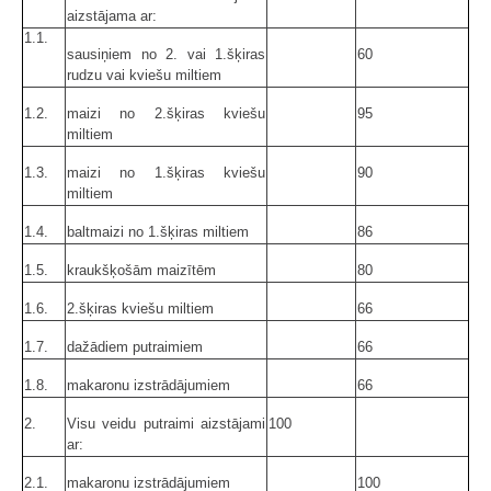
aizstājama ar:
1.1.
sausiņiem no 2. vai 1.šķiras
60
rudzu vai kviešu miltiem
1.2.
maizi no 2.šķiras kviešu
95
miltiem
1.3.
maizi no 1.šķiras kviešu
90
miltiem
1.4.
baltmaizi no 1.šķiras miltiem
86
1.5.
kraukšķošām maizītēm
80
1.6.
2.šķiras kviešu miltiem
66
1.7.
dažādiem putraimiem
66
1.8.
makaronu izstrādājumiem
66
2.
Visu veidu putraimi aizstājami
100
ar:
2.1.
makaronu izstrādājumiem
100