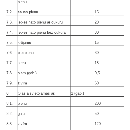
pienu
7.2.
sauso pienu
15
7.3.
iebiezināto pienu ar cukuru
20
7.4.
iebiezināto pienu bez cukura
30
7.5.
krējumu
15
7.6.
biezpienu
30
7.7.
sieru
18
7.8.
olām (gab.)
0,5
7.9.
zivīm
60
8.
Olas aizvietojamas ar:
1 (gab.)
8.1.
pienu
200
8.2.
gaļu
50
8.3.
zivīm
120