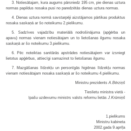
3. Notiesātajam, kura augums pārsniedz 195 cm, pie dienas uztura
normas papildus nosaka pusi no paredzētās dienas uztura normas.
4. Dienas uztura normā savstarpēji aizstājamos pārtikas produktus
nosaka saskaņā ar šo noteikumu 2.pielikumu.
5. Sadzīves vajadzību materiālā nodrošinājuma (apģērba un
apavu) normas vienam notiesātajam un to lietošanas ilgumu nosaka
saskaņā ar šo noteikumu 3.pielikumu.
6. Pēc noteiktas sanitārās apstrādes notiesātajiem var izsniegt
lietotus apģērbus, attiecīgi samazinot to lietošanas ilgumu.
7. Mazgāšanas līdzekļu un personīgās higiēnas līdzekļu normas
vienam notiesātajam nosaka saskaņā ar šo noteikumu 4.pielikumu.
Ministru prezidents
A.Bērziņš
Tieslietu ministra vietā -
īpašu uzdevumu ministrs valsts reformu lietās
J.Krūmiņš
1.pielikums
Ministru kabineta
2002.gada 9.aprīļa