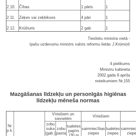
2.10.
Čības
1 pāris
1
2.11.
Zeķes vai zeķbikses
4 pāri
1
2.12.
Krūšturis
2 gab.
1
Tieslietu ministra vietā -
īpašu uzdevumu ministrs valsts reformu lietās
J.Krūmiņš
4.pielikums
Ministru kabineta
2002.gada 9.aprīļa
noteikumiem Nr.155
Mazgāšanas līdzekļu un personīgās higiēnas
līdzekļu mēneša normas
Vīriešiem un
Vīriešiem
sievietēm
zobu
Nr.
tualetes
suka
zobu
saimniecības
tualetes
saimnie
p.k.
papīrs
(gab.)
pasta
ziepes
ziepes
ziep
(30 m