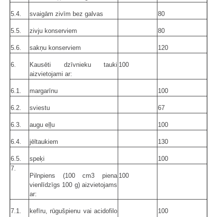
5.4.
svaigām zivīm bez galvas
80
5.5.
zivju konserviem
80
5.6.
sakņu konserviem
120
6.
Kausēti dzīvnieku tauki
100
aizvietojami ar:
6.1.
margarīnu
100
6.2.
sviestu
67
6.3.
augu eļļu
100
6.4.
jēltaukiem
130
6.5.
speķi
100
7.
Pilnpiens (100 cm3 piena
100
vienlīdzīgs 100 g) aizvietojams
ar:
7.1.
kefīru, rūgušpienu vai acidofilo
100