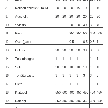
8.
Kausēti dzīvnieku tauki
20
20
20
15
10
10
10
9.
Augu eļļa
20
20
20
20
20
20
20
10.
Sviests
-
-
20
20
40
30
40
11.
Piens
-
-
250
250
500
300
500
12.
Olas (gab.)
-
-
0,5
-
0,5
0,5
1
13.
Cukurs
20
20
30
30
30
30
60
14.
Tēja (dabīgā)
1
1
1
1
1
1
1
15.
Sāls
20
20
10
10
10
10
10
16.
Tomātu pasta
3
3
3
3
3
3
3
17.
Ciete
-
-
1
1
1
1
1
18.
Kartupeļi
550
600
400
450
450
450
450
19.
Dārzeņi
250
300
300
300
350
350
350