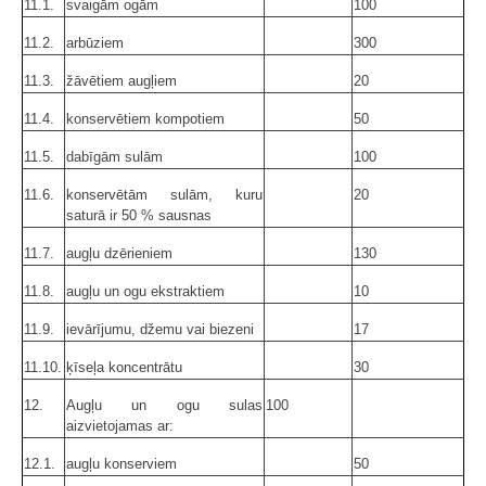
11.1.
svaigām ogām
100
11.2.
arbūziem
300
11.3.
žāvētiem augļiem
20
11.4.
konservētiem kompotiem
50
11.5.
dabīgām sulām
100
11.6.
konservētām sulām, kuru
20
saturā ir 50 % sausnas
11.7.
augļu dzērieniem
130
11.8.
augļu un ogu ekstraktiem
10
11.9.
ievārījumu, džemu vai biezeni
17
11.10.
ķīseļa koncentrātu
30
12.
Augļu un ogu sulas
100
aizvietojamas ar:
12.1.
augļu konserviem
50