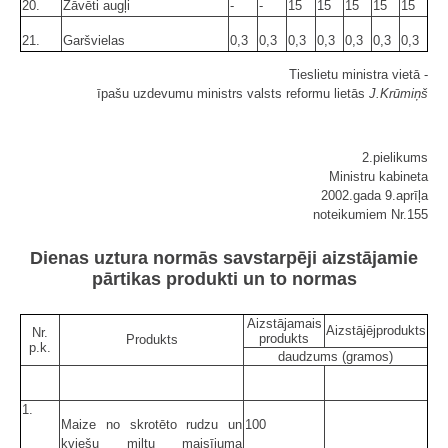
20.
Žāvēti augļi
-
-
15
15
15
15
15
21.
Garšvielas
0,3
0,3
0,3
0,3
0,3
0,3
0,3
Tieslietu ministra vietā -
īpašu uzdevumu ministrs valsts reformu lietās
J.Krūmiņš
2.pielikums
Ministru kabineta
2002.gada 9.aprīļa
noteikumiem Nr.155
Dienas uztura normās savstarpēji aizstājamie
pārtikas produkti un to normas
Aizstājamais
Aizstājējprodukts
Nr.
produkts
Produkts
p.k.
daudzums (gramos)
1.
Maize no skrotēto rudzu un
100
kviešu miltu maisījuma