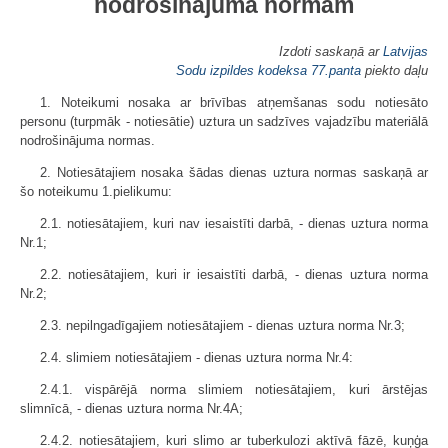
nodrošinājuma normām
Izdoti saskaņā ar
Latvijas
Sodu izpildes kodeksa
77.panta
piekto daļu
1. Noteikumi nosaka ar brīvības atņemšanas sodu notiesāto
personu (turpmāk - notiesātie) uztura un sadzīves vajadzību materiālā
nodrošinājuma normas.
2. Notiesātajiem nosaka šādas dienas uztura normas saskaņā ar
šo noteikumu 1.pielikumu:
2.1. notiesātajiem, kuri nav iesaistīti darbā, - dienas uztura norma
Nr.1;
2.2. notiesātajiem, kuri ir iesaistīti darbā, - dienas uztura norma
Nr.2;
2.3. nepilngadīgajiem notiesātajiem - dienas uztura norma Nr.3;
2.4. slimiem notiesātajiem - dienas uztura norma Nr.4:
2.4.1. vispārējā norma slimiem notiesātajiem, kuri ārstējas
slimnīcā, - dienas uztura norma Nr.4A;
2.4.2. notiesātajiem, kuri slimo ar tuberkulozi aktīvā fāzē, kuņģa