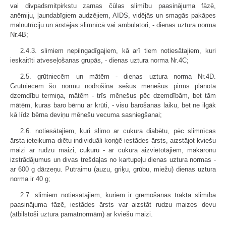
vai divpadsmitpirkstu zarnas čūlas slimību paasinājuma fāzē,
anēmiju, ļaundabīgiem audzējiem, AIDS, vidējās un smagās pakāpes
malnutrīciju un ārstējas slimnīcā vai ambulatori, - dienas uztura norma
Nr.4B;
2.4.3. slimiem nepilngadīgajiem, kā arī tiem notiesātajiem, kuri
ieskaitīti atveseļošanas grupās, - dienas uztura norma Nr.4C;
2.5. grūtniecēm un mātēm - dienas uztura norma Nr.4D.
Grūtniecēm šo normu nodrošina sešus mēnešus pirms plānotā
dzemdību termiņa, mātēm - trīs mēnešus pēc dzemdībām, bet tām
mātēm, kuras baro bērnu ar krūti, - visu barošanas laiku, bet ne ilgāk
kā līdz bērna deviņu mēnešu vecuma sasniegšanai;
2.6. notiesātajiem, kuri slimo ar cukura diabētu, pēc slimnīcas
ārsta ieteikuma diētu individuāli koriģē iestādes ārsts, aizstājot kviešu
maizi ar rudzu maizi, cukuru - ar cukura aizvietotājiem, makaronu
izstrādājumus un divas trešdaļas no kartupeļu dienas uztura normas -
ar 600 g dārzeņu. Putraimu (auzu, griķu, grūbu, miežu) dienas uztura
norma ir 40 g;
2.7. slimiem notiesātajiem, kuriem ir gremošanas trakta slimība
paasinājuma fāzē, iestādes ārsts var aizstāt rudzu maizes devu
(atbilstoši uztura pamatnormām) ar kviešu maizi.