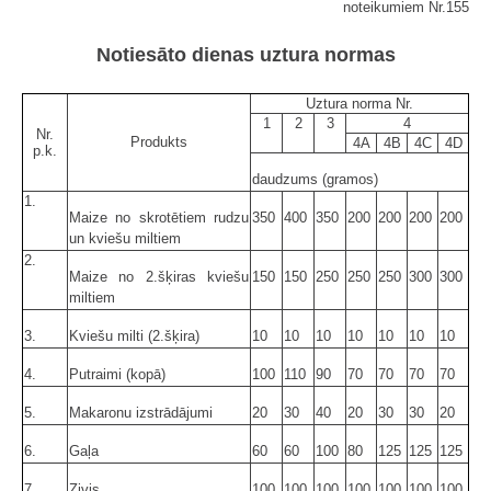
noteikumiem Nr.155
Notiesāto dienas uztura normas
Uztura norma Nr.
1
2
3
4
Nr.
Produkts
4A
4B
4C
4D
p.k.
daudzums (gramos)
1.
Maize no skrotētiem rudzu
350
400
350
200
200
200
200
un kviešu miltiem
2.
Maize no 2.šķiras kviešu
150
150
250
250
250
300
300
miltiem
3.
Kviešu milti (2.šķira)
10
10
10
10
10
10
10
4.
Putraimi (kopā)
100
110
90
70
70
70
70
5.
Makaronu izstrādājumi
20
30
40
20
30
30
20
6.
Gaļa
60
60
100
80
125
125
125
7.
Zivis
100
100
100
100
100
100
100