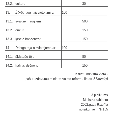
12.2.
cukuru
30
13.
Žāvēti augļi aizvietojami ar:
100
13.1.
svaigiem augļiem
500
13.2.
cukuru
150
13.3.
ķīseļa koncentrātu
150
14.
Dabīgā tēja aizvietojama ar:
100
14.1.
šķīstošo tēju
80
14.2.
kafijas dzērienu
150
Tieslietu ministra vietā -
īpašu uzdevumu ministrs valsts reformu lietās
J.Krūmiņš
3.pielikums
Ministru kabineta
2002.gada 9.aprīļa
noteikumiem Nr.155