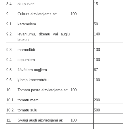
8.4.
olu pulveri
15
9.
Cukurs aizvietojams ar:
100
9.1.
karamelēm
50
9.2.
ievārījumu, džemu vai augļu
140
biezeni
9.3.
marmelādi
130
9.4.
cepumiem
100
9.5.
žāvētiem augļiem
67
9.6.
ķīseļa koncentrātu
100
10.
Tomātu pasta aizvietojama ar:
100
10.1.
tomātu mērci
200
10.2.
tomātu sulu
500
11.
Svaigi augļi aizvietojami ar:
100