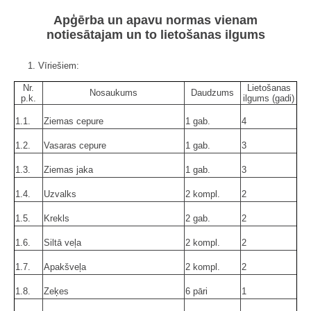
Apģērba un apavu normas vienam
notiesātajam un to lietošanas ilgums
1. Vīriešiem:
Nr.
Lietošanas
Nosaukums
Daudzums
p.k.
ilgums (gadi)
1.1.
Ziemas cepure
1 gab.
4
1.2.
Vasaras cepure
1 gab.
3
1.3.
Ziemas jaka
1 gab.
3
1.4.
Uzvalks
2 kompl.
2
1.5.
Krekls
2 gab.
2
1.6.
Siltā veļa
2 kompl.
2
1.7.
Apakšveļa
2 kompl.
2
1.8.
Zeķes
6 pāri
1