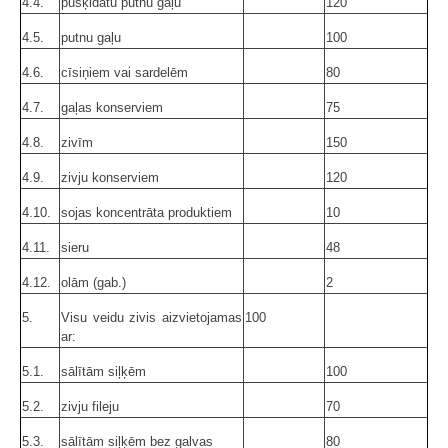
4.4.
pusķidātu putnu gaļu
120
4.5.
putnu gaļu
100
4.6.
cīsiņiem vai sardelēm
80
4.7.
gaļas konserviem
75
4.8.
zivīm
150
4.9.
zivju konserviem
120
4.10.
sojas koncentrāta produktiem
10
4.11.
sieru
48
4.12.
olām (gab.)
2
5.
Visu veidu zivis aizvietojamas
100
ar:
5.1.
sālītām siļķēm
100
5.2.
zivju fileju
70
5.3.
sālītām siļķēm bez galvas
80