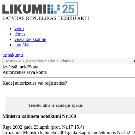
LATVIJAS REPUBLIKAS TIESĪBU AKTI
veidi
tēmas
visvairāk skatītie
jaunākie
uz sākumu
Izvērstā meklēšana
Autorizēties savā kontā
Kādēļ autorizēties vai reģistrēties?
Tiesību akts ir zaudējis spēku.
Ministru kabineta noteikumi Nr.168
Rīgā 2002.gada 23.aprīlī (prot. Nr.17 15.§)
Grozījumi Ministru kabineta 2001.gada 3.aprīļa noteikumos Nr.152 "