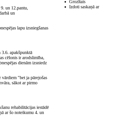
Grozītais
Izdoti saskaņā ar
 9. un 12.pantu,
darbā un
bnespējas lapu izsniegšanas
un 3.6. apakšpunktā
s cēlonis ir arodslimība,
rbnespējas dienām izsniedz
r vārdiem "bet ja pārejošas
nvāra, sākot ar pirmo
šanu rehabilitācijas iestādē
aņā ar šo noteikumu 4. un