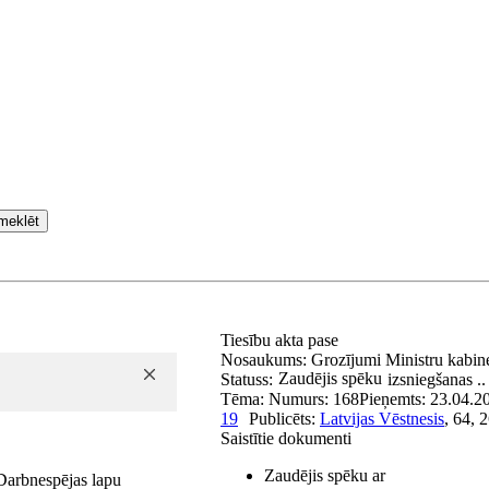
meklēt
Tiesību akta pase
Nosaukums:
Grozījumi Ministru kabin
Zaudējis spēku
Statuss:
izsniegšanas ..
Tēma:
Numurs:
168
Pieņemts:
23.04.2
19
Publicēts:
Latvijas Vēstnesis
, 64, 
Saistītie dokumenti
Zaudējis spēku ar
Darbnespējas lapu