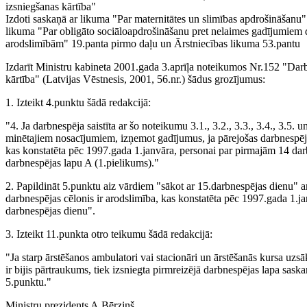
izsniegšanas kārtība"
Izdoti saskaņā ar likuma "Par maternitātes un slimības apdrošināšanu"
likuma "Par obligāto sociāloapdrošināšanu pret nelaimes gadījumiem 
arodslimībām" 19.panta pirmo daļu un Ārstniecības likuma 53.pantu
Izdarīt Ministru kabineta 2001.gada 3.aprīļa noteikumos Nr.152 "Dar
kārtība" (Latvijas Vēstnesis, 2001, 56.nr.) šādus grozījumus:
1. Izteikt 4.punktu šādā redakcijā:
"4. Ja darbnespēja saistīta ar šo noteikumu 3.1., 3.2., 3.3., 3.4., 3.5. 
minētajiem nosacījumiem, izņemot gadījumus, ja pārejošas darbnespēja
kas konstatēta pēc 1997.gada 1.janvāra, personai par pirmajām 14 da
darbnespējas lapu A (1.pielikums)."
2. Papildināt 5.punktu aiz vārdiem "sākot ar 15.darbnespējas dienu" a
darbnespējas cēlonis ir arodslimība, kas konstatēta pēc 1997.gada 1.ja
darbnespējas dienu".
3. Izteikt 11.punkta otro teikumu šādā redakcijā:
"Ja starp ārstēšanos ambulatori vai stacionāri un ārstēšanās kursa uzsāk
ir bijis pārtraukums, tiek izsniegta pirmreizējā darbnespējas lapa sask
5.punktu."
Ministru prezidents A.Bērziņš