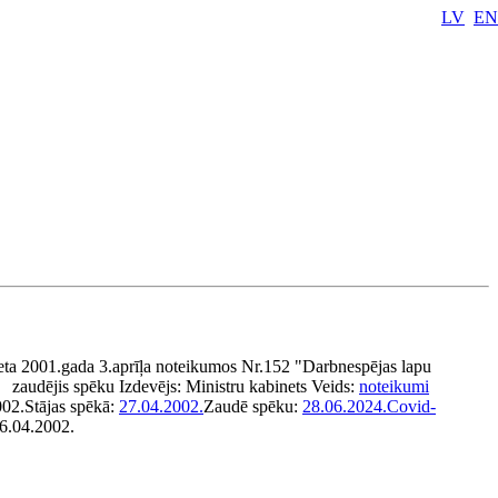
LV
EN
eta 2001.gada 3.aprīļa noteikumos Nr.152 "Darbnespējas lapu
zaudējis spēku
Izdevējs:
Ministru kabinets
Veids:
noteikumi
002.
Stājas spēkā:
27.04.2002.
Zaudē spēku:
28.06.2024.
Covid-
26.04.2002.