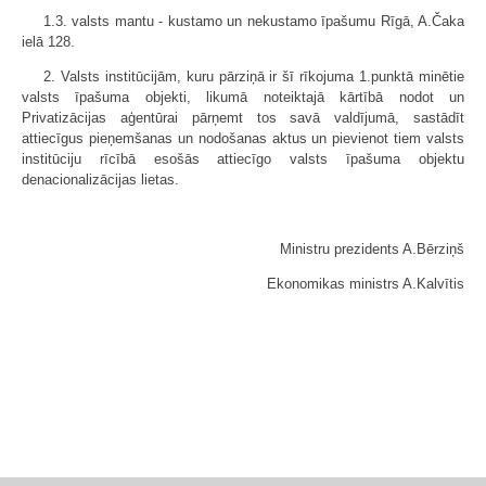
1.3. valsts mantu - kustamo un nekustamo īpašumu Rīgā, A.Čaka
ielā 128.
2. Valsts institūcijām, kuru pārziņā ir šī rīkojuma 1.punktā minētie
valsts īpašuma objekti, likumā noteiktajā kārtībā nodot un
Privatizācijas aģentūrai pārņemt tos savā valdījumā, sastādīt
attiecīgus pieņemšanas un nodošanas aktus un pievienot tiem valsts
institūciju rīcībā esošās attiecīgo valsts īpašuma objektu
denacionalizācijas lietas.
Ministru prezidents A.Bērziņš
Ekonomikas ministrs A.Kalvītis