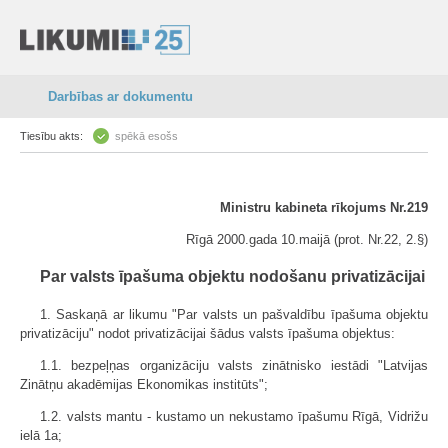
Darbības ar dokumentu
Tiesību akts:
spēkā esošs
Ministru kabineta rīkojums Nr.219
Rīgā 2000.gada 10.maijā (prot. Nr.22, 2.§)
Par valsts īpašuma objektu nodošanu privatizācijai
1. Saskaņā ar likumu "Par valsts un pašvaldību īpašuma objektu
privatizāciju" nodot privatizācijai šādus valsts īpašuma objektus:
1.1. bezpeļņas organizāciju valsts zinātnisko iestādi "Latvijas
Zinātņu akadēmijas Ekonomikas institūts";
1.2. valsts mantu - kustamo un nekustamo īpašumu Rīgā, Vidrižu
ielā 1a;