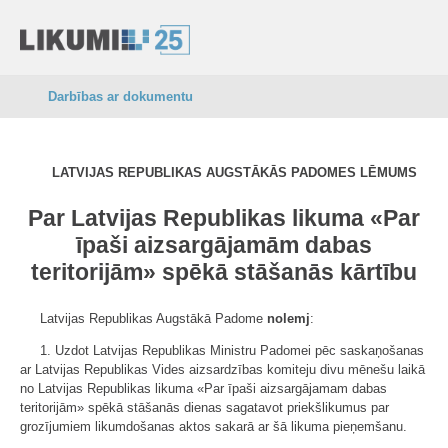
Darbības ar dokumentu
LATVIJAS REPUBLIKAS AUGSTĀKĀS PADOMES LĒMUMS
Par Latvijas Republikas likuma «
Par
īpaši aizsargājamām dabas
teritorijām
» spēkā stāšanās kārtību
Latvijas Republikas Augstākā Padome
nolemj
:
1. Uzdot Latvijas Republikas Ministru Padomei pēc saskaņošanas
ar Latvijas Republikas Vides aizsardzības komiteju divu mēnešu laikā
no Latvijas Republikas likuma «Par īpaši aizsargājamam dabas
teritorijām» spēkā stāšanās dienas sagatavot priekšlikumus par
grozījumiem likumdošanas aktos sakarā ar šā likuma pieņemšanu.