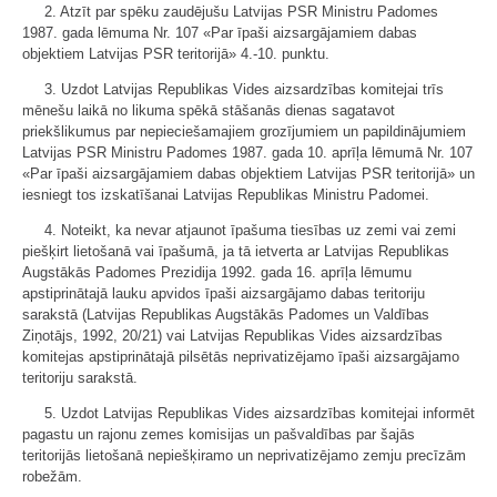
2. Atzīt par spēku zaudējušu Latvijas PSR Ministru Padomes
1987. gada lēmuma Nr. 107 «Par īpaši aizsargājamiem dabas
objektiem Latvijas PSR teritorijā» 4.-10. punktu.
3. Uzdot Latvijas Republikas Vides aizsardzības komitejai trīs
mēnešu laikā no likuma spēkā stāšanās dienas sagatavot
priekšlikumus par nepieciešamajiem grozījumiem un papildinājumiem
Latvijas PSR Ministru Padomes 1987. gada 10. aprīļa lēmumā Nr. 107
«Par īpaši aizsargājamiem dabas objektiem Latvijas PSR teritorijā» un
iesniegt tos izskatīšanai Latvijas Republikas Ministru Padomei.
4. Noteikt, ka nevar atjaunot īpašuma tiesības uz zemi vai zemi
piešķirt lietošanā vai īpašumā, ja tā ietverta ar Latvijas Republikas
Augstākās Padomes Prezidija 1992. gada 16. aprīļa lēmumu
apstiprinātajā lauku apvidos īpaši aizsargājamo dabas teritoriju
sarakstā (Latvijas Republikas Augstākās Padomes un Valdības
Ziņotājs, 1992, 20/21) vai Latvijas Republikas Vides aizsardzības
komitejas apstiprinātajā pilsētās neprivatizējamo īpaši aizsargājamo
teritoriju sarakstā.
5. Uzdot Latvijas Republikas Vides aizsardzības komitejai informēt
pagastu un rajonu zemes komisijas un pašvaldības par šajās
teritorijās lietošanā nepiešķiramo un neprivatizējamo zemju precīzām
robežām.