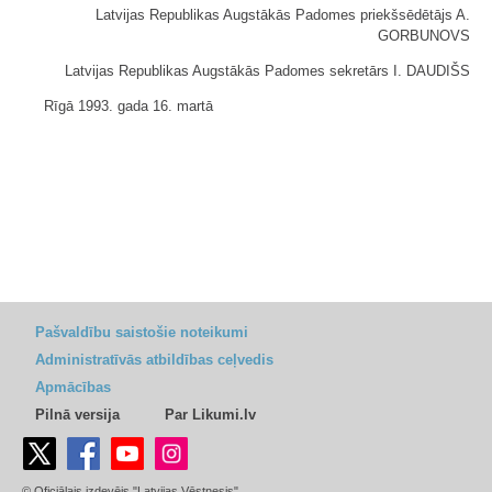
Latvijas Republikas Augstākās Padomes priekšsēdētājs A.
GORBUNOVS
Latvijas Republikas Augstākās Padomes sekretārs I. DAUDIŠS
Rīgā 1993. gada 16. martā
Pašvaldību saistošie noteikumi
Administratīvās atbildības ceļvedis
Apmācības
Pilnā versija
Par Likumi.lv
© Oficiālais izdevējs "Latvijas Vēstnesis"