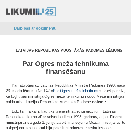
Darbības ar dokumentu
LATVIJAS REPUBLIKAS AUGSTĀKĀS PADOMES LĒMUMS
Par Ogres meža
tehnikuma
finansēšanu
Pamatojoties uz Latvijas Republikas Ministru Padomes 1993. gada
23. marta lēmumu Nr. 147 «
Par Ogres meža tehnikumu
», kurš paredz,
ka Izglītības ministrija Ogres meža tehnikumu nodod Meža ministrijas
pakļautībā, Latvijas Republikas Augstākā Padome
nolemj:
Līdz tam laikam, kad tiks pieņemti attiecīgi grozījumi Latvijas
Republikas likumā «Par valsts budžetu 1993. gadam», atļaut Finansu
ministrijai ar šā gada 1. jūniju atvērt finansējumu Meža ministrijai uz to
asignējumu rēķina, kuri bija paredzēti minētās mācību iestādes