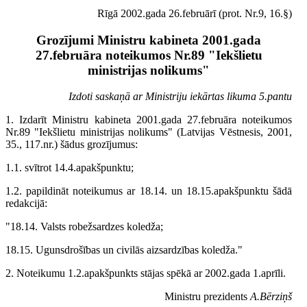
Rīgā 2002.gada 26.februārī (prot. Nr.9, 16.§)
Grozījumi Ministru kabineta 2001.gada
27.februāra noteikumos Nr.89 "Iekšlietu
ministrijas nolikums"
Izdoti saskaņā ar Ministriju iekārtas likuma 5.pantu
1. Izdarīt Ministru kabineta 2001.gada 27.februāra noteikumos
Nr.89 "Iekšlietu ministrijas nolikums" (Latvijas Vēstnesis, 2001,
35., 117.nr.) šādus grozījumus:
1.1. svītrot 14.4.apakšpunktu;
1.2. papildināt noteikumus ar 18.14. un 18.15.apakšpunktu šādā
redakcijā:
"18.14. Valsts robežsardzes koledža;
18.15. Ugunsdrošības un civilās aizsardzības koledža."
2. Noteikumu 1.2.apakšpunkts stājas spēkā ar 2002.gada 1.aprīli.
Ministru prezidents
A.Bērziņš