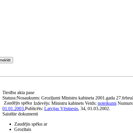
meklēt
Tiesību akta pase
Statuss:
Nosaukums:
Grozījumi Ministru kabineta 2001.gada 27.februā
Zaudējis spēku
Izdevējs:
Ministru kabinets
Veids:
noteikumi
Numurs
01.01.2003.
Publicēts:
Latvijas Vēstnesis
, 34, 01.03.2002.
Saistītie dokumenti
Zaudējis spēku ar
Grozītais