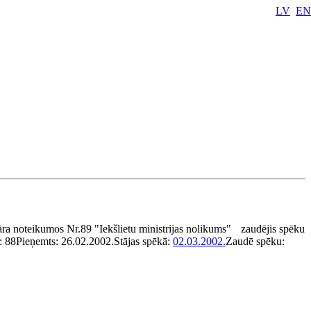
LV
EN
ra noteikumos Nr.89 "Iekšlietu ministrijas nolikums"
zaudējis spēku
:
88
Pieņemts:
26.02.2002.
Stājas spēkā:
02.03.2002.
Zaudē spēku: