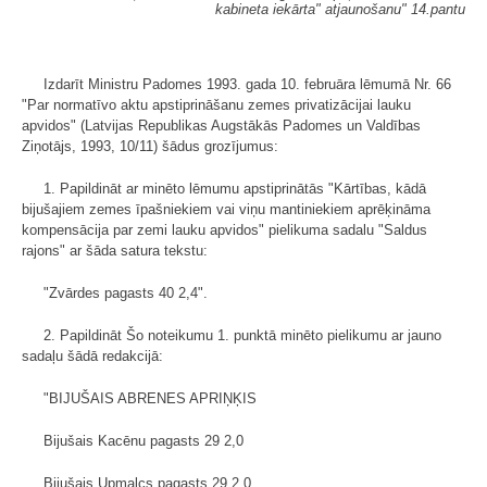
kabineta iekārta" atjaunošanu" 14.pantu
Izdarīt Ministru Padomes 1993. gada 10. februāra lēmumā Nr. 66
"Par normatīvo aktu apstiprināšanu zemes privatizācijai lauku
apvidos" (Latvijas Republikas Augstākās Padomes un Valdības
Ziņotājs, 1993, 10/11) šādus grozījumus:
1. Papildināt ar minēto lēmumu apstiprinātās "Kārtības, kādā
bijušajiem zemes īpašniekiem vai viņu mantiniekiem aprēķināma
kompensācija par zemi lauku apvidos" pielikuma sadalu "Saldus
rajons" ar šāda satura tekstu:
"Zvārdes pagasts 40 2,4".
2. Papildināt Šo noteikumu 1. punktā minēto pielikumu ar jauno
sadaļu šādā redakcijā:
"BIJUŠAIS ABRENES APRIŅĶIS
Bijušais Kacēnu pagasts 29 2,0
Bijušais Upmalcs pagasts 29 2,0