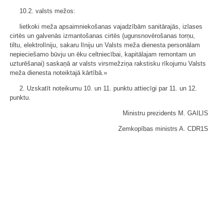
10.2. valsts mežos:
lietkoki meža apsaimniekošanas vajadzībām sanitārajās, izlases
cirtēs un galvenās izmantošanas cirtēs (ugunsnovērošanas torņu,
tiltu, elektrolīniju, sakaru līniju un Valsts meža dienesta personālam
nepieciešamo būvju un ēku celtniecībai, kapitālajam remontam un
uzturēšanai) saskaņā ar valsts virsmežziņa rakstisku rīkojumu Valsts
meža dienesta noteiktajā kārtībā.»
2. Uzskatīt noteikumu 10. un 11. punktu attiecīgi par 11. un 12.
punktu.
Ministru prezidents M. GAILIS
Zemkopības ministrs A. CDR1S