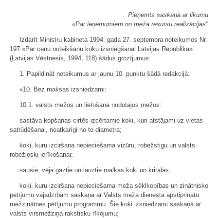
Pieņemts saskaņā ar likumu
«Par ieņēmumiem no meža resursu realizācijas"
Izdarīt Ministru kabineta 1994. gada 27. septembra noteikumos Nr.
197 «Par cenu noteikšanu koku izsniegšanai Latvijas Republikā»
(Latvijas Vēstnesis, 1994, 118) šādus grozījumus:
1. Papildināt noteikumus ar jaunu 10. punktu šādā redakcijā:
«10. Bez maksas izsniedzami:
10.1. valsts mežos un lietošanā nodotajos mežos:
sastāva kopšanas cirtēs izcērtamie koki, kuri atstājami uz vietas
satrūdēšanai, neatkarīgi no to diametra;
koki, kuru izciršana nepieciešama vizūru, robežstigu un valsts
robežjoslu ierīkošanai;
sausie, vēja gāztie un lauztie malkas koki un kritalas;
koki, kuru izciršana nepieciešama meža sēklkopības un zinātnisko
pētījumu vajadzībām saskaņā ar Valsts meža dienesta apstiprinātu
mežzinātnes pētījumu programmu. Šie koki izsniedzami saskaņā ar
valsts virsmežziņa rakstisku rīkojumu;