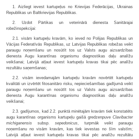
1. Aizliegt ievest kartupeļus no Krievijas Federācijas, Ukrainas
Republikas un Baltkrievijas Republikas.
2. Uzdot Pārtikas un veterinārā dienesta Sanitārajai
robežinspekcijai:
2.1. visām kartupeļu kravām, ko ieved no Polijas Republikas un
Vācijas Federatīvās Republikas, uz Latvijas Republikas robežas veikt
paraugu noņemšanu un nosūtīt tos uz Valsts augu aizsardzības
dienesta Augu karantīnas organismu diagnostikas daļu analīžu
veikšanai; Latvijā atļaut ievest kartupeļu kravas tikai pēc analīžu
rezultātu saņemšanas;
2.2. visām ievedamajām kartupeļu kravām novērtēt kartupeļu
kvalitāti un izvērtēt fitosanitāro risku, nepieciešamības gadījumā veikt
paraugu noņemšanu un nosūtīt tos uz Valsts augu aizsardzības
dienesta Augu karantīnas organismu diagnostikas daļu analīžu
veikšanai;
2.3. gadījumos, kad 2.2. punktā minētajām kravām tiek konstatēts
augu karantīnas organisms kartupeļu gaišā gredzenpuve
Clavibacter
michiganensis
subsp.
sepedonicus
, turpmāk veikt paraugu
noņemšanu no visām kravām, kas tiek ievestas no šīm valstīm;
Latvijā atļaut ievest kartupeļu kravas tikai pēc analīžu rezultātu