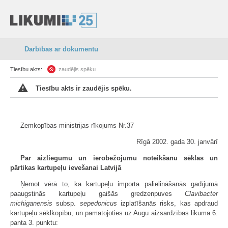
Darbības ar dokumentu
Tiesību akts:
zaudējis spēku
Tiesību akts ir zaudējis spēku.
Zemkopības ministrijas rīkojums Nr.37
Rīgā 2002. gada 30. janvārī
Par aizliegumu un ierobežojumu noteikšanu sēklas un
pārtikas kartupeļu ievešanai Latvijā
Ņemot vērā to, ka kartupeļu importa palielināšanās gadījumā
paaugstinās kartupeļu gaišās gredzenpuves
Clavibacter
michiganensis
subsp.
sepedonicus
izplatīšanās risks, kas apdraud
kartupeļu sēklkopību, un pamatojoties uz Augu aizsardzības likuma 6.
panta 3. punktu: