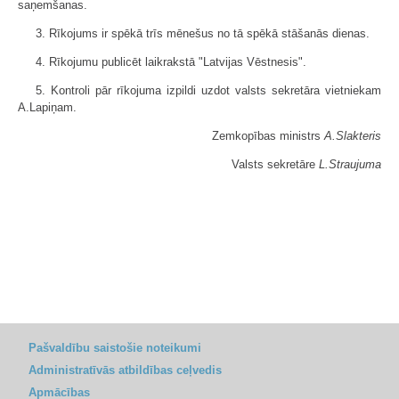
saņemšanas.
3. Rīkojums ir spēkā trīs mēnešus no tā spēkā stāšanās dienas.
4. Rīkojumu publicēt laikrakstā "Latvijas Vēstnesis".
5. Kontroli pār rīkojuma izpildi uzdot valsts sekretāra vietniekam
A.Lapiņam.
Zemkopības ministrs
A.Slakteris
Valsts sekretāre
L.Straujuma
Pašvaldību saistošie noteikumi
Administratīvās atbildības ceļvedis
Apmācības