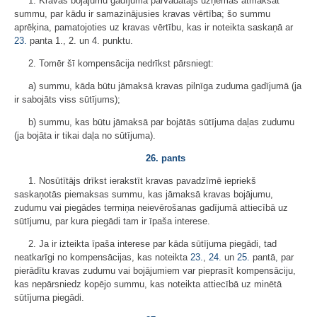
1. Kravas bojājumu gadījumā pārvadātājs uzņemas atmaksāt
summu, par kādu ir samazinājusies kravas vērtība; šo summu
aprēķina, pamatojoties uz kravas vērtību, kas ir noteikta saskaņā ar
23.
panta 1., 2. un 4. punktu.
2. Tomēr šī kompensācija nedrīkst pārsniegt:
a) summu, kāda būtu jāmaksā kravas pilnīga zuduma gadījumā (ja
ir sabojāts viss sūtījums);
b) summu, kas būtu jāmaksā par bojātās sūtījuma daļas zudumu
(ja bojāta ir tikai daļa no sūtījuma).
26. pants
1. Nosūtītājs drīkst ierakstīt kravas pavadzīmē iepriekš
saskaņotās piemaksas summu, kas jāmaksā kravas bojājumu,
zudumu vai piegādes termiņa neievērošanas gadījumā attiecībā uz
sūtījumu, par kura piegādi tam ir īpaša interese.
2. Ja ir izteikta īpaša interese par kāda sūtījuma piegādi, tad
neatkarīgi no kompensācijas, kas noteikta
23.
,
24.
un
25.
pantā, par
pierādītu kravas zudumu vai bojājumiem var pieprasīt kompensāciju,
kas nepārsniedz kopējo summu, kas noteikta attiecībā uz minētā
sūtījuma piegādi.