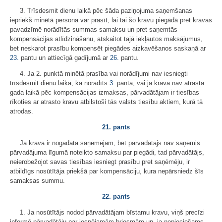
3. Trīsdesmit dienu laikā pēc šāda paziņojuma saņemšanas
iepriekš minētā persona var prasīt, lai tai šo kravu piegādā pret kravas
pavadzīmē norādītās summas samaksu un pret saņemtās
kompensācijas atlīdzināšanu, atskaitot tajā iekļautos maksājumus,
bet neskarot prasību kompensēt piegādes aizkavēšanos saskaņā ar
23.
pantu un attiecīgā gadījumā ar
26.
pantu.
4. Ja 2. punktā minētā prasība vai norādījumi nav iesniegti
trīsdesmit dienu laikā, kā norādīts
3.
pantā, vai ja krava nav atrasta
gada laikā pēc kompensācijas izmaksas, pārvadātājam ir tiesības
rīkoties ar atrasto kravu atbilstoši tās valsts tiesību aktiem, kurā tā
atrodas.
21. pants
Ja krava ir nogādāta saņēmējam, bet pārvadātājs nav saņēmis
pārvadājuma līgumā noteikto samaksu par piegādi, tad pārvadātājs,
neierobežojot savas tiesības iesniegt prasību pret saņēmēju, ir
atbildīgs nosūtītāja priekšā par kompensāciju, kura nepārsniedz šīs
samaksas summu.
22. pants
1. Ja nosūtītājs nodod pārvadātājam bīstamu kravu, viņš precīzi
informē pārvadātāju par iespējamām briesmām un, ja nepieciešams,