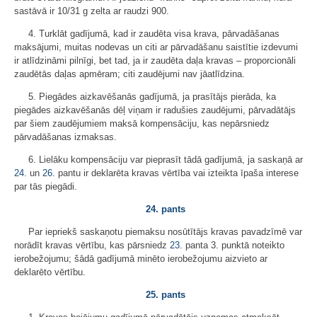
sastāvā ir 10/31 g zelta ar raudzi 900.
4. Turklāt gadījumā, kad ir zaudēta visa krava, pārvadāšanas
maksājumi, muitas nodevas un citi ar pārvadāšanu saistītie izdevumi
ir atlīdzināmi pilnīgi, bet tad, ja ir zaudēta daļa kravas – proporcionāli
zaudētās daļas apmēram; citi zaudējumi nav jāatlīdzina.
5. Piegādes aizkavēšanās gadījumā, ja prasītājs pierāda, ka
piegādes aizkavēšanās dēļ viņam ir radušies zaudējumi, pārvadātājs
par šiem zaudējumiem maksā kompensāciju, kas nepārsniedz
pārvadāšanas izmaksas.
6. Lielāku kompensāciju var pieprasīt tādā gadījumā, ja saskaņā ar
24.
un
26.
pantu ir deklarēta kravas vērtība vai izteikta īpaša interese
par tās piegādi.
24. pants
Par iepriekš saskaņotu piemaksu nosūtītājs kravas pavadzīmē var
norādīt kravas vērtību, kas pārsniedz
23.
panta 3. punktā noteikto
ierobežojumu; šādā gadījumā minēto ierobežojumu aizvieto ar
deklarēto vērtību.
25. pants