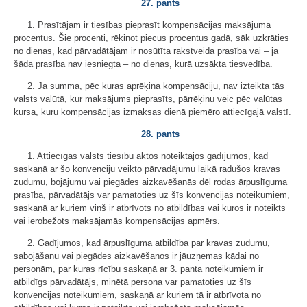
27. pants
1. Prasītājam ir tiesības pieprasīt kompensācijas maksājuma
procentus. Šie procenti, rēķinot piecus procentus gadā, sāk uzkrāties
no dienas, kad pārvadātājam ir nosūtīta rakstveida prasība vai – ja
šāda prasība nav iesniegta – no dienas, kurā uzsākta tiesvedība.
2. Ja summa, pēc kuras aprēķina kompensāciju, nav izteikta tās
valsts valūtā, kur maksājums pieprasīts, pārrēķinu veic pēc valūtas
kursa, kuru kompensācijas izmaksas dienā piemēro attiecīgajā valstī.
28. pants
1. Attiecīgās valsts tiesību aktos noteiktajos gadījumos, kad
saskaņā ar šo konvenciju veikto pārvadājumu laikā radušos kravas
zudumu, bojājumu vai piegādes aizkavēšanās dēļ rodas ārpuslīguma
prasība, pārvadātājs var pamatoties uz šīs konvencijas noteikumiem,
saskaņā ar kuriem viņš ir atbrīvots no atbildības vai kuros ir noteikts
vai ierobežots maksājamās kompensācijas apmērs.
2. Gadījumos, kad ārpuslīguma atbildība par kravas zudumu,
sabojāšanu vai piegādes aizkavēšanos ir jāuzņemas kādai no
personām, par kuras rīcību saskaņā ar 3. panta noteikumiem ir
atbildīgs pārvadātājs, minētā persona var pamatoties uz šīs
konvencijas noteikumiem, saskaņā ar kuriem tā ir atbrīvota no