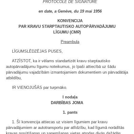
PROTOCOLE DE SIGNATURE
en date, a Genéve, du 19 mai 1956
KONVENCIJA
PAR KRAVU STARPTAUTISKO AUTOPĀRVADĀJUMU
LĪGUMU (
CMR
)
Preambula
LĪGUMSLĒDZĒJAS PUSES,
ATZĪSTOT, ka ir vēlams standartizēt kravu starptautisko
autopārvadājumu līgumu noteikumus, jo īpaši attiecībā uz šādu
pārvadājumu vajadzībām izmantojamiem dokumentiem un pārvadātāja
atbildību,
IR VIENOJUŠĀS par turpmāko.
I nodaļa
DARBĪBAS JOMA
1. pants
1. Šī konvencija attiecas uz visiem līgumiem par kravu
pārvadājumiem ar autotransportu par atlīdzību, kad līgumā norādītās
kravas nosūtīšanas un saņemšanas vietas atrodas divās dažādās