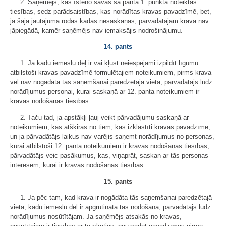
2. Saņēmējs, kas īsteno savas šā panta 1. punktā noteiktās
tiesības, sedz parādsaistības, kas norādītas kravas pavadzīmē, bet,
ja šajā jautājumā rodas kādas nesaskaņas, pārvadātājam krava nav
jāpiegādā, kamēr saņēmējs nav iemaksājis nodrošinājumu.
14. pants
1. Ja kādu iemeslu dēļ ir vai kļūst neiespējami izpildīt līgumu
atbilstoši kravas pavadzīmē formulētajiem noteikumiem, pirms krava
vēl nav nogādāta tās saņemšanai paredzētajā vietā, pārvadātājs lūdz
norādījumus personai, kurai saskaņā ar 12. panta noteikumiem ir
kravas nodošanas tiesības.
2. Taču tad, ja apstākļi ļauj veikt pārvadājumu saskaņā ar
noteikumiem, kas atšķiras no tiem, kas izklāstīti kravas pavadzīmē,
un ja pārvadātājs laikus nav varējis saņemt norādījumus no personas,
kurai atbilstoši 12. panta noteikumiem ir kravas nodošanas tiesības,
pārvadātājs veic pasākumus, kas, viņaprāt, saskan ar tās personas
interesēm, kurai ir kravas nodošanas tiesības.
15. pants
1. Ja pēc tam, kad krava ir nogādāta tās saņemšanai paredzētajā
vietā, kādu iemeslu dēļ ir apgrūtināta tās nodošana, pārvadātājs lūdz
norādījumus nosūtītājam. Ja saņēmējs atsakās no kravas,