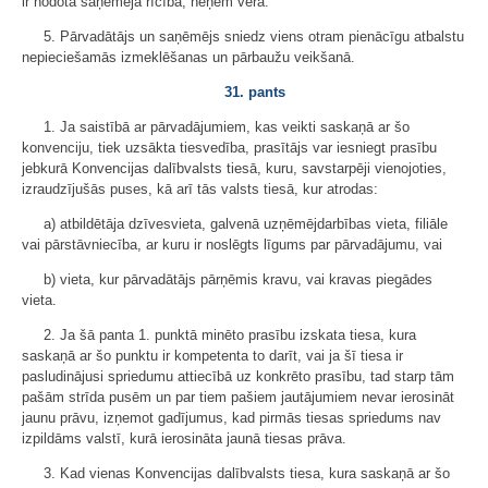
ir nodota saņēmēja rīcībā, neņem vērā.
5. Pārvadātājs un saņēmējs sniedz viens otram pienācīgu atbalstu
nepieciešamās izmeklēšanas un pārbaužu veikšanā.
31. pants
1. Ja saistībā ar pārvadājumiem, kas veikti saskaņā ar šo
konvenciju, tiek uzsākta tiesvedība, prasītājs var iesniegt prasību
jebkurā Konvencijas dalībvalsts tiesā, kuru, savstarpēji vienojoties,
izraudzījušās puses, kā arī tās valsts tiesā, kur atrodas:
a) atbildētāja dzīvesvieta, galvenā uzņēmējdarbības vieta, filiāle
vai pārstāvniecība, ar kuru ir noslēgts līgums par pārvadājumu, vai
b) vieta, kur pārvadātājs pārņēmis kravu, vai kravas piegādes
vieta.
2. Ja šā panta 1. punktā minēto prasību izskata tiesa, kura
saskaņā ar šo punktu ir kompetenta to darīt, vai ja šī tiesa ir
pasludinājusi spriedumu attiecībā uz konkrēto prasību, tad starp tām
pašām strīda pusēm un par tiem pašiem jautājumiem nevar ierosināt
jaunu prāvu, izņemot gadījumus, kad pirmās tiesas spriedums nav
izpildāms valstī, kurā ierosināta jaunā tiesas prāva.
3. Kad vienas Konvencijas dalībvalsts tiesa, kura saskaņā ar šo