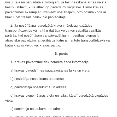
nosūtītāja un pārvadātāja zīmogiem, ja tas ir saskaņā ar tās valsts
tiesību aktiem, kurā attiecīgo pavadzīmi sagatavo. Pirmo kravas
pavadzīmes eksemplāru izsniedz nosūtītājam, otro nosūta kopā ar
kravu, bet trešais paliek pie pārvadātāja.
2. Ja nosūtīšanai paredzētā krava ir jāiekrauj dažādos
transportlīdzekļos vai ja tā ir dažāda veida vai sadalīta vairākās
partijās, tad nosūtītājam vai pārvadātājam ir tiesības pieprasīt
atsevišķu pavadzīmi attiecībā uz katru izmantoto transportlīdzekli vai
katru kravas veidu vai kravas partiju.
6. pants
1. Kravas pavadzīmē tiek norādīta šāda informācija:
a) kravas pavadzīmes sagatavošanas laiks un vieta;
b) nosūtītāja nosaukums un adrese;
c) pārvadātāja nosaukums un adrese;
d) kravas pieņemšanas vieta un laiks, kā arī paredzētā piegādes
vieta;
e) saņēmēja nosaukums un adrese;