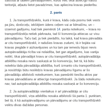
saistībā ar tādiem pārvadājumiem, kurus veic tikai attiecīgo valstu
teritorijā, atļautu lietot pavadzīmes, kas apliecina kravas piederību.
2. pants
1. Ja transportlīdzeklis, kurā ir krava, kādu ceļa posmu tiek vests
pa jūru, dzelzceļu, iekšējiem ūdens ceļiem vai ar lidmašīnu, un –
izņemot gadījumu, kad tiek piemēroti
14.
panta noteikumi, – krava no
transportlīdzekļa netiek pārkrauta, tad šī konvencija attiecas uz visu
pārvadājumu. Taču tad, ja tiek pierādīts, ka laikā, kad krava pārvadāta
ar citu transportlīdzekli, ir radušies kravas zudumi, tā ir bojāta vai
kravas piegāde ir aizkavējusies un ka tam par iemeslu bijusi nevis
autopārvadātāja rīcība vai nolaidība, bet gan atgadījums, kas varēja
notikt, tikai pārvadājot kravu ar citu transportlīdzekli, autopārvadātāja
atbildību nosaka nevis saskaņā ar šo konvenciju, bet tā, kā būtu
noteikta tāda pārvadātāja atbildība, kurš izmanto citu transportlīdzekli,
ja nosūtītājs būtu noslēdzis kravas pārvadājumu līgumu ar šo
pārvadātāju atbilstoši noteikumiem, kas paredzēti tiesību aktos par
kravas pārvadāšanu ar attiecīgo transportlīdzekli. Ja šādu noteikumu
nav, tad autopārvadātāja atbildību nosaka saskaņā ar šo konvenciju.
2. Ja autopārvadātājs vienlaikus ir arī pārvadātājs ar citu
transportlīdzekli, viņa atbildību nosaka atbilstoši šā panta 1. punktam,
bet tā, it kā autopārvadājumu un pārvadājumu ar citu transportlīdzekli
veiktu divas dažādas personas.