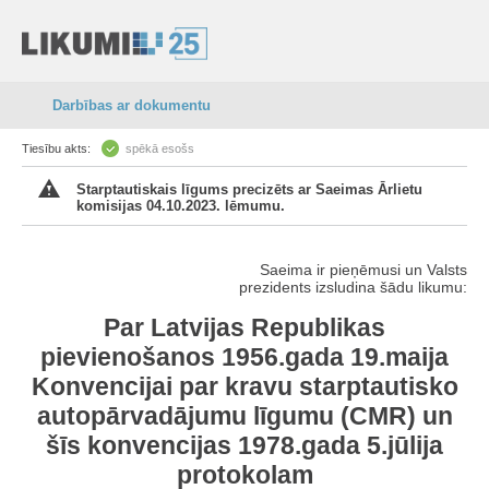
Darbības ar dokumentu
Tiesību akts:
spēkā esošs
Starptautiskais līgums precizēts ar Saeimas Ārlietu
komisijas 04.10.2023. lēmumu.
Saeima ir pieņēmusi un Valsts
prezidents izsludina šādu likumu:
Par Latvijas Republikas
pievienošanos 1956.gada 19.maija
Konvencijai par kravu starptautisko
autopārvadājumu līgumu (CMR) un
šīs konvencijas 1978.gada 5.jūlija
protokolam