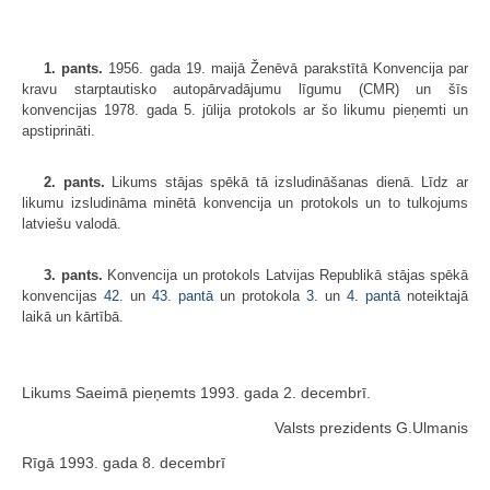
1. pants.
1956. gada 19. maijā Ženēvā parakstītā Konvencija par
kravu starptautisko autopārvadājumu līgumu (CMR) un šīs
konvencijas 1978. gada 5. jūlija protokols ar šo likumu pieņemti un
apstiprināti.
2. pants.
Likums stājas spēkā tā izsludināšanas dienā. Līdz ar
likumu izsludināma minētā konvencija un protokols un to tulkojums
latviešu valodā.
3. pants.
Konvencija un protokols Latvijas Republikā stājas spēkā
konvencijas
42.
un
43. pantā
un protokola
3.
un
4. pantā
noteiktajā
laikā un kārtībā.
Likums Saeimā pieņemts 1993. gada 2. decembrī.
Valsts prezidents G.Ulmanis
Rīgā 1993. gada 8. decembrī