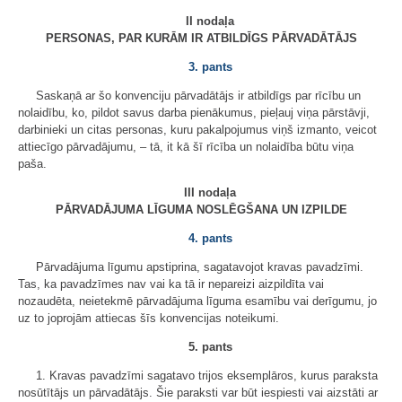
II nodaļa
PERSONAS, PAR KURĀM IR ATBILDĪGS PĀRVADĀTĀJS
3. pants
Saskaņā ar šo konvenciju pārvadātājs ir atbildīgs par rīcību un
nolaidību, ko, pildot savus darba pienākumus, pieļauj viņa pārstāvji,
darbinieki un citas personas, kuru pakalpojumus viņš izmanto, veicot
attiecīgo pārvadājumu, – tā, it kā šī rīcība un nolaidība būtu viņa
paša.
III nodaļa
PĀRVADĀJUMA LĪGUMA NOSLĒGŠANA UN IZPILDE
4. pants
Pārvadājuma līgumu apstiprina, sagatavojot kravas pavadzīmi.
Tas, ka pavadzīmes nav vai ka tā ir nepareizi aizpildīta vai
nozaudēta, neietekmē pārvadājuma līguma esamību vai derīgumu, jo
uz to joprojām attiecas šīs konvencijas noteikumi.
5. pants
1. Kravas pavadzīmi sagatavo trijos eksemplāros, kurus paraksta
nosūtītājs un pārvadātājs. Šie paraksti var būt iespiesti vai aizstāti ar