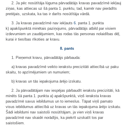
2. Ja pēc nosūtītāja lūguma pārvadātājs kravas pavadzīmē iekļauj
ziņas, kas attiecas uz šā panta 1. punktu, tad, kamēr nav pierādīts
pretējais, uzskata, ka tas ir darīts nosūtītāja vārdā.
3. Ja kravas pavadzīmē nav iekļauts
6.
panta 1. punkta
k) apakšpunktā minētais paziņojums, pārvadātājs atbild par visiem
izdevumiem un zaudējumiem, kas rodas tās personas nolaidības dēļ,
kurai ir tiesības rīkoties ar kravu.
8. pants
1. Pieņemot kravu, pārvadātājs pārbauda:
a) kravas pavadzīmē veikto ierakstu precizitāti attiecībā uz paku
skaitu, to apzīmējumiem un numuriem;
b) kravas un tās iepakojuma ārējo izskatu.
2. Ja pārvadātājam nav iespējas pārbaudīt ierakstu precizitāti, kā
minēts šā panta 1. punkta a) apakšpunktā, viņš ieraksta kravas
pavadzīmē savus iebildumus un to iemeslus. Tāpat viņš pamato
visus iebildumus attiecībā uz kravas un tās iepakojuma ārējo izskatu.
Šādi iebildumi nav saistoši nosūtītājam, ja vien viņš kravas
pavadzīmē nav skaidri norādījis, ka piekrīt uzskatīt tos par
saistošiem.