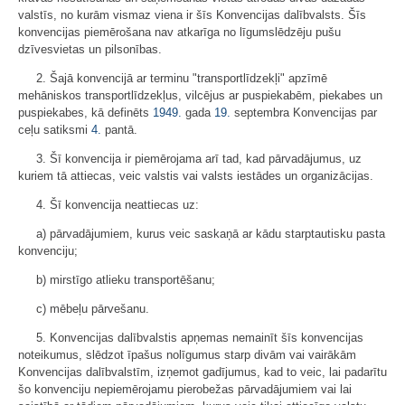
valstīs, no kurām vismaz viena ir šīs Konvencijas dalībvalsts. Šīs
konvencijas piemērošana nav atkarīga no līgumslēdzēju pušu
dzīvesvietas un pilsonības.
2. Šajā konvencijā ar terminu "transportlīdzekļi" apzīmē
mehāniskos transportlīdzekļus, vilcējus ar puspiekabēm, piekabes un
puspiekabes, kā definēts
1949.
gada
19.
septembra Konvencijas par
ceļu satiksmi
4.
pantā.
3. Šī konvencija ir piemērojama arī tad, kad pārvadājumus, uz
kuriem tā attiecas, veic valstis vai valsts iestādes un organizācijas.
4. Šī konvencija neattiecas uz:
a) pārvadājumiem, kurus veic saskaņā ar kādu starptautisku pasta
konvenciju;
b) mirstīgo atlieku transportēšanu;
c) mēbeļu pārvešanu.
5. Konvencijas dalībvalstis apņemas nemainīt šīs konvencijas
noteikumus, slēdzot īpašus nolīgumus starp divām vai vairākām
Konvencijas dalībvalstīm, izņemot gadījumus, kad to veic, lai padarītu
šo konvenciju nepiemērojamu pierobežas pārvadājumiem vai lai