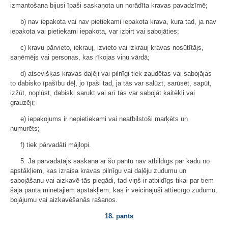
izmantošana bijusi īpaši saskaņota un norādīta kravas pavadzīmē;
b) nav iepakota vai nav pietiekami iepakota krava, kura tad, ja nav
iepakota vai pietiekami iepakota, var izbirt vai sabojāties;
c) kravu pārvieto, iekrauj, izvieto vai izkrauj kravas nosūtītājs,
saņēmējs vai personas, kas rīkojas viņu vārdā;
d) atsevišķas kravas daļēji vai pilnīgi tiek zaudētas vai sabojājas
to dabisko īpašību dēļ, jo īpaši tad, ja tās var salūzt, sarūsēt, sapūt,
izžūt, noplūst, dabiski sarukt vai arī tās var sabojāt kaitēkļi vai
grauzēji;
e) iepakojums ir nepietiekami vai neatbilstoši marķēts un
numurēts;
f) tiek pārvadāti mājlopi.
5. Ja pārvadātājs saskaņā ar šo pantu nav atbildīgs par kādu no
apstākļiem, kas izraisa kravas pilnīgu vai daļēju zudumu un
sabojāšanu vai aizkavē tās piegādi, tad viņš ir atbildīgs tikai par tiem
šajā pantā minētajiem apstākļiem, kas ir veicinājuši attiecīgo zudumu,
bojājumu vai aizkavēšanās rašanos.
18. pants