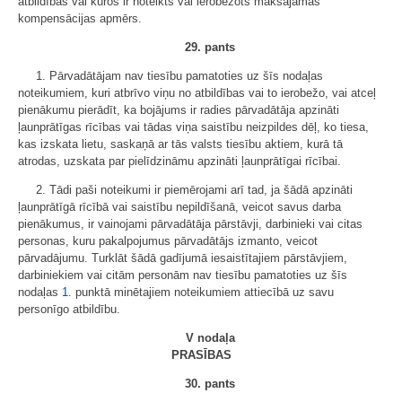
atbildības vai kuros ir noteikts vai ierobežots maksājamās
kompensācijas apmērs.
29. pants
1. Pārvadātājam nav tiesību pamatoties uz šīs nodaļas
noteikumiem, kuri atbrīvo viņu no atbildības vai to ierobežo, vai atceļ
pienākumu pierādīt, ka bojājums ir radies pārvadātāja apzināti
ļaunprātīgas rīcības vai tādas viņa saistību neizpildes dēļ, ko tiesa,
kas izskata lietu, saskaņā ar tās valsts tiesību aktiem, kurā tā
atrodas, uzskata par pielīdzināmu apzināti ļaunprātīgai rīcībai.
2. Tādi paši noteikumi ir piemērojami arī tad, ja šādā apzināti
ļaunprātīgā rīcībā vai saistību nepildīšanā, veicot savus darba
pienākumus, ir vainojami pārvadātāja pārstāvji, darbinieki vai citas
personas, kuru pakalpojumus pārvadātājs izmanto, veicot
pārvadājumu. Turklāt šādā gadījumā iesaistītajiem pārstāvjiem,
darbiniekiem vai citām personām nav tiesību pamatoties uz šīs
nodaļas
1.
punktā minētajiem noteikumiem attiecībā uz savu
personīgo atbildību.
V nodaļa
PRASĪBAS
30. pants