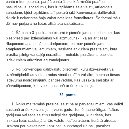
pantu ir kompetenta, par šā panta 1. punktā minēto prasību ir
pasludinājusi spriedumu, kas ir izpildāms šajā valstī, attiecīgais
spriedums kļūst izpildāms arī jebkurā citā Konvencijas dalībvalstī,
tiklīdz ir nokārtotas šajā valstī noteiktās formalitātes. Šo formalitāšu
dēļ nav pieļaujama lietas atkārtota izskatīšana.
4. Šā panta 3. punkta noteikumi ir piemērojami spriedumiem, kas
piespriesti pēc iztiesāšanas vai aizmuguriski, kā arī ar tiesas
rīkojumiem apstiprinātiem darījumiem, bet nav piemērojami
starplēmumiem vai lēmumiem, saskaņā ar kuriem prasītājam, kura
prasība pilnīgi vai daļēji noraidīta, ir noteikts pienākums papildus
izdevumiem atlīdzināt arī zaudējumus.
5. No Konvencijas dalībvalstu pilsoņiem, kuru dzīvesvieta vai
uzņēmējdarbības vieta atrodas vienā no šīm valstīm, neprasa tiesas
izdevumu nodrošinājumu par tiesvedību, kas uzsākta saistībā ar
pārvadājumiem, kuri veikti saskaņā ar šo konvenciju.
32. pants
1. Noilguma termiņš prasībai saistībā ar pārvadājumiem, kas veikti
saskaņā ar šo konvenciju, ir viens gads. Tomēr ļaunprātīgas rīcības
gadījumā vai tādā saistību neizpildes gadījumā, kuru tiesa, kas
izskata lietu, saskaņā ar tās valsts tiesību aktiem, kurā tā atrodas,
uzskata par pielīdzināmu apzināti ļaunprātīgai rīcībai, prasības