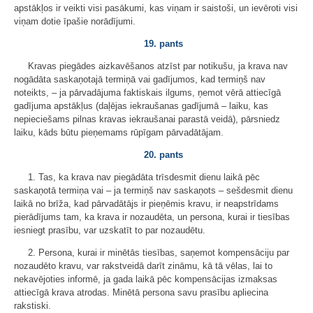
apstākļos ir veikti visi pasākumi, kas viņam ir saistoši, un ievēroti visi
viņam dotie īpašie norādījumi.
19. pants
Kravas piegādes aizkavēšanos atzīst par notikušu, ja krava nav
nogādāta saskaņotajā termiņā vai gadījumos, kad termiņš nav
noteikts, – ja pārvadājuma faktiskais ilgums, ņemot vērā attiecīgā
gadījuma apstākļus (daļējas iekraušanas gadījumā – laiku, kas
nepieciešams pilnas kravas iekraušanai parastā veidā), pārsniedz
laiku, kāds būtu pieņemams rūpīgam pārvadātājam.
20. pants
1. Tas, ka krava nav piegādāta trīsdesmit dienu laikā pēc
saskaņotā termiņa vai – ja termiņš nav saskaņots – sešdesmit dienu
laikā no brīža, kad pārvadātājs ir pieņēmis kravu, ir neapstrīdams
pierādījums tam, ka krava ir nozaudēta, un persona, kurai ir tiesības
iesniegt prasību, var uzskatīt to par nozaudētu.
2. Persona, kurai ir minētās tiesības, saņemot kompensāciju par
nozaudēto kravu, var rakstveidā darīt zināmu, kā tā vēlas, lai to
nekavējoties informē, ja gada laikā pēc kompensācijas izmaksas
attiecīgā krava atrodas. Minētā persona savu prasību apliecina
rakstiski.