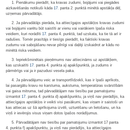
1. Pienākumu pierādīt, ka kravas zudumi, bojājumi vai piegādes
aizkavēšanās notikuši kāda
17.
panta 2. punktā minētā apstākļa dēļ,
uzņemas pārvadātājs.
2. Ja pārvadātājs pierāda, ka attiecīgajos apstākļos kravas zudumi
vai bojājumi varētu būt saistīti ar vienu vai vairākiem īpaša riska
veidiem, kuri norādīti
17.
panta 4. punktā, tad uzskata, ka tie tā arī ir
radušies. Tomēr prasītājs ir tiesīgs pierādīt, ka faktiski kravas
zudumu vai sabojāšanu nevar pilnīgi vai daļēji izskaidrot ar kādu no
minētā riska veidiem.
3. Iepriekšminētais pieņēmums nav attiecināms uz apstākļiem,
kas uzskaitīti
17.
panta 4. punkta a) apakšpunktā, ja zudums ir
pārmērīgs vai ja ir pazudusi vesela paka.
4. Ja pārvadājumu veic ar transportlīdzekli, kas ir īpaši aprīkots,
lai pasargātu kravu no karstuma, aukstuma, temperatūras svārstībām
vai gaisa mitruma, tad pārvadātājam nav tiesību par pamatojumu
izmantot
17.
panta 4. punkta d) apakšpunktu, ja viņš nav pierādījis, ka
attiecīgajos apstākļos ir veikti visi pasākumi, kas viņam ir saistoši un
kas attiecas uz šā aprīkojuma izvēli, uzturēšanu un lietošanu, un ka
viņš ir ievērojis visus viņam dotos īpašos norādījumus.
5. Pārvadātājam nav tiesību par pamatojumu izmantot 17 panta
4. punkta f) apakšpunktu, ja viņš nav pierādījis, ka attiecīgajos