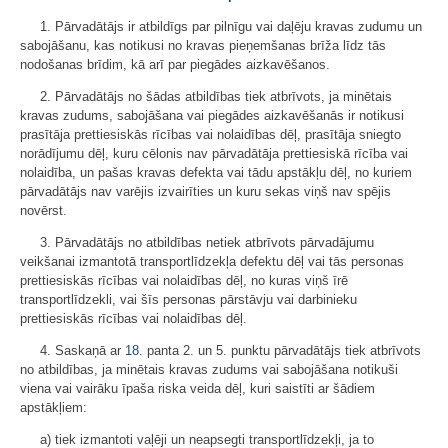
1. Pārvadātājs ir atbildīgs par pilnīgu vai daļēju kravas zudumu un
sabojāšanu, kas notikusi no kravas pieņemšanas brīža līdz tās
nodošanas brīdim, kā arī par piegādes aizkavēšanos.
2. Pārvadātājs no šādas atbildības tiek atbrīvots, ja minētais
kravas zudums, sabojāšana vai piegādes aizkavēšanās ir notikusi
prasītāja prettiesiskās rīcības vai nolaidības dēļ, prasītāja sniegto
norādījumu dēļ, kuru cēlonis nav pārvadātāja prettiesiskā rīcība vai
nolaidība, un pašas kravas defekta vai tādu apstākļu dēļ, no kuriem
pārvadātājs nav varējis izvairīties un kuru sekas viņš nav spējis
novērst.
3. Pārvadātājs no atbildības netiek atbrīvots pārvadājumu
veikšanai izmantotā transportlīdzekļa defektu dēļ vai tās personas
prettiesiskās rīcības vai nolaidības dēļ, no kuras viņš īrē
transportlīdzekli, vai šīs personas pārstāvju vai darbinieku
prettiesiskās rīcības vai nolaidības dēļ.
4. Saskaņā ar
18.
panta 2. un 5. punktu pārvadātājs tiek atbrīvots
no atbildības, ja minētais kravas zudums vai sabojāšana notikuši
viena vai vairāku īpaša riska veida dēļ, kuri saistīti ar šādiem
apstākļiem:
a) tiek izmantoti vaļēji un neapsegti transportlīdzekļi, ja to