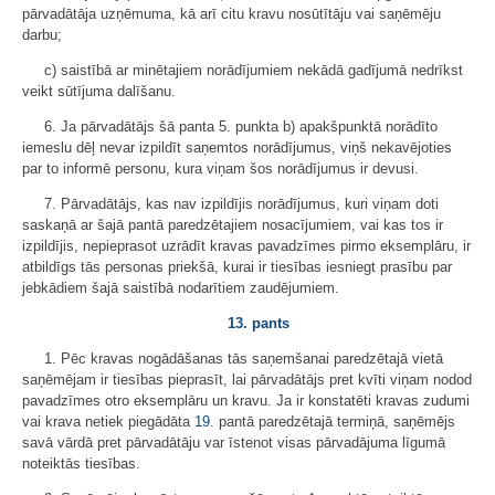
pārvadātāja uzņēmuma, kā arī citu kravu nosūtītāju vai saņēmēju
darbu;
c) saistībā ar minētajiem norādījumiem nekādā gadījumā nedrīkst
veikt sūtījuma dalīšanu.
6. Ja pārvadātājs šā panta 5. punkta b) apakšpunktā norādīto
iemeslu dēļ nevar izpildīt saņemtos norādījumus, viņš nekavējoties
par to informē personu, kura viņam šos norādījumus ir devusi.
7. Pārvadātājs, kas nav izpildījis norādījumus, kuri viņam doti
saskaņā ar šajā pantā paredzētajiem nosacījumiem, vai kas tos ir
izpildījis, nepieprasot uzrādīt kravas pavadzīmes pirmo eksemplāru, ir
atbildīgs tās personas priekšā, kurai ir tiesības iesniegt prasību par
jebkādiem šajā saistībā nodarītiem zaudējumiem.
13. pants
1. Pēc kravas nogādāšanas tās saņemšanai paredzētajā vietā
saņēmējam ir tiesības pieprasīt, lai pārvadātājs pret kvīti viņam nodod
pavadzīmes otro eksemplāru un kravu. Ja ir konstatēti kravas zudumi
vai krava netiek piegādāta
19.
pantā paredzētajā termiņā, saņēmējs
savā vārdā pret pārvadātāju var īstenot visas pārvadājuma līgumā
noteiktās tiesības.