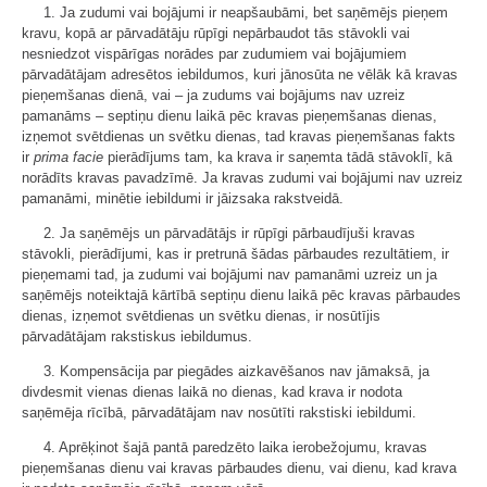
1. Ja zudumi vai bojājumi ir neapšaubāmi, bet saņēmējs pieņem
kravu, kopā ar pārvadātāju rūpīgi nepārbaudot tās stāvokli vai
nesniedzot vispārīgas norādes par zudumiem vai bojājumiem
pārvadātājam adresētos iebildumos, kuri jānosūta ne vēlāk kā kravas
pieņemšanas dienā, vai – ja zudums vai bojājums nav uzreiz
pamanāms – septiņu dienu laikā pēc kravas pieņemšanas dienas,
izņemot svētdienas un svētku dienas, tad kravas pieņemšanas fakts
ir
prima facie
pierādījums tam, ka krava ir saņemta tādā stāvoklī, kā
norādīts kravas pavadzīmē. Ja kravas zudumi vai bojājumi nav uzreiz
pamanāmi, minētie iebildumi ir jāizsaka rakstveidā.
2. Ja saņēmējs un pārvadātājs ir rūpīgi pārbaudījuši kravas
stāvokli, pierādījumi, kas ir pretrunā šādas pārbaudes rezultātiem, ir
pieņemami tad, ja zudumi vai bojājumi nav pamanāmi uzreiz un ja
saņēmējs noteiktajā kārtībā septiņu dienu laikā pēc kravas pārbaudes
dienas, izņemot svētdienas un svētku dienas, ir nosūtījis
pārvadātājam rakstiskus iebildumus.
3. Kompensācija par piegādes aizkavēšanos nav jāmaksā, ja
divdesmit vienas dienas laikā no dienas, kad krava ir nodota
saņēmēja rīcībā, pārvadātājam nav nosūtīti rakstiski iebildumi.
4. Aprēķinot šajā pantā paredzēto laika ierobežojumu, kravas
pieņemšanas dienu vai kravas pārbaudes dienu, vai dienu, kad krava