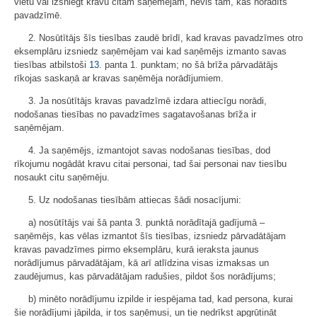
vietu vai izsniegt kravu citam saņēmējam, nevis tam, kas norādīts
pavadzīmē.
2. Nosūtītājs šīs tiesības zaudē brīdī, kad kravas pavadzīmes otro
eksemplāru izsniedz saņēmējam vai kad saņēmējs izmanto savas
tiesības atbilstoši
13.
panta 1. punktam; no šā brīža pārvadātājs
rīkojas saskaņā ar kravas saņēmēja norādījumiem.
3. Ja nosūtītājs kravas pavadzīmē izdara attiecīgu norādi,
nodošanas tiesības no pavadzīmes sagatavošanas brīža ir
saņēmējam.
4. Ja saņēmējs, izmantojot savas nodošanas tiesības, dod
rīkojumu nogādāt kravu citai personai, tad šai personai nav tiesību
nosaukt citu saņēmēju.
5. Uz nodošanas tiesībām attiecas šādi nosacījumi:
a) nosūtītājs vai šā panta 3. punktā norādītajā gadījumā –
saņēmējs, kas vēlas izmantot šīs tiesības, izsniedz pārvadātājam
kravas pavadzīmes pirmo eksemplāru, kurā ieraksta jaunus
norādījumus pārvadātājam, kā arī atlīdzina visas izmaksas un
zaudējumus, kas pārvadātājam radušies, pildot šos norādījums;
b) minēto norādījumu izpilde ir iespējama tad, kad persona, kurai
šie norādījumi jāpilda, ir tos saņēmusi, un tie nedrīkst apgrūtināt