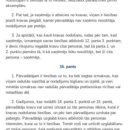
nosūtītājam ir tiesības ar to rīkoties, neuzrādot pavadzīmes pirmo
eksemplāru.
2. Pat tad, ja saņēmējs ir atteicies no kravas, viņam ir tiesības
prasīt kravas piegādi, kamēr pārvadātājs nav saņēmis nosūtītāja
norādījumus par pretējo.
3. Ja apstākļi, kas kavē kravas nodošanu, rodas pēc tam, kad
saņēmējs, izmantojot savas tiesības atbilstoši 12. panta 3. punktam,
ir devis rīkojumu nogādāt kravu citai personai, tad šā panta 1. un
2. punktu piemēro tā, it kā saņēmējs būtu nosūtītājs, bet šī cita
persona – saņēmējs.
16. pants
1. Pārvadātājam ir tiesības uz to, ka tiek segtas izmaksas, kas
viņam radušās saistībā ar norādījumu lūgšanu un izpildi, ja vien
minētās izmaksas nav radušās pārvadātāja prettiesiskas rīcības vai
nolaidības dēļ.
2. Gadījumos, kas norādīti
14.
panta 1. punktā un
15.
pantā,
pārvadātājs kravu var uzreiz izkraut uz tās personas rēķina, kurai ir
kravas nodošanas tiesības, un pēc tam pārvadājumu uzskata par
pabeigtu. Pārvadātājs uzglabā kravu atbilstoši tās personas
interesēm, kurai uz to ir tiesības. Tomēr viņš var uzticēt uzglabāšanu
arī trešai personai; šajā gadījumā pārvadātājs ir atbildīgs vienīgi par