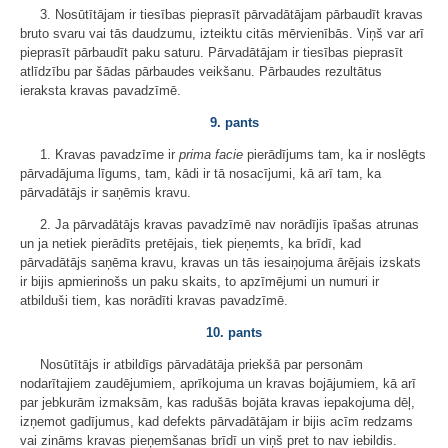
3. Nosūtītājam ir tiesības pieprasīt pārvadātājam pārbaudīt kravas
bruto svaru vai tās daudzumu, izteiktu citās mērvienībās. Viņš var arī
pieprasīt pārbaudīt paku saturu. Pārvadātājam ir tiesības pieprasīt
atlīdzību par šādas pārbaudes veikšanu. Pārbaudes rezultātus
ieraksta kravas pavadzīmē.
9. pants
1. Kravas pavadzīme ir
prima facie
pierādījums tam, ka ir noslēgts
pārvadājuma līgums, tam, kādi ir tā nosacījumi, kā arī tam, ka
pārvadātājs ir saņēmis kravu.
2. Ja pārvadātājs kravas pavadzīmē nav norādījis īpašas atrunas
un ja netiek pierādīts pretējais, tiek pieņemts, ka brīdī, kad
pārvadātājs saņēma kravu, kravas un tās iesaiņojuma ārējais izskats
ir bijis apmierinošs un paku skaits, to apzīmējumi un numuri ir
atbilduši tiem, kas norādīti kravas pavadzīmē.
10. pants
Nosūtītājs ir atbildīgs pārvadātāja priekšā par personām
nodarītajiem zaudējumiem, aprīkojuma un kravas bojājumiem, kā arī
par jebkurām izmaksām, kas radušās bojāta kravas iepakojuma dēļ,
izņemot gadījumus, kad defekts pārvadātājam ir bijis acīm redzams
vai zināms kravas pieņemšanas brīdī un viņš pret to nav iebildis.