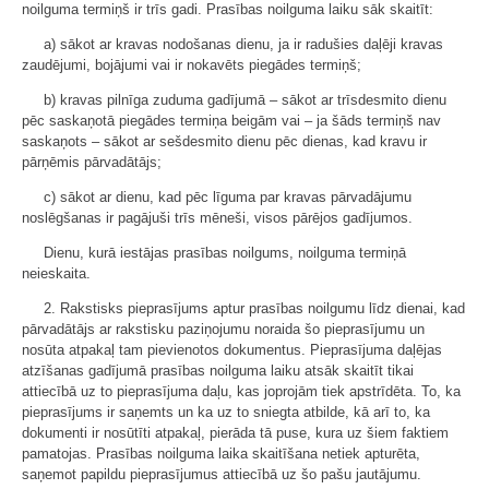
noilguma termiņš ir trīs gadi. Prasības noilguma laiku sāk skaitīt:
a) sākot ar kravas nodošanas dienu, ja ir radušies daļēji kravas
zaudējumi, bojājumi vai ir nokavēts piegādes termiņš;
b) kravas pilnīga zuduma gadījumā – sākot ar trīsdesmito dienu
pēc saskaņotā piegādes termiņa beigām vai – ja šāds termiņš nav
saskaņots – sākot ar sešdesmito dienu pēc dienas, kad kravu ir
pārņēmis pārvadātājs;
c) sākot ar dienu, kad pēc līguma par kravas pārvadājumu
noslēgšanas ir pagājuši trīs mēneši, visos pārējos gadījumos.
Dienu, kurā iestājas prasības noilgums, noilguma termiņā
neieskaita.
2. Rakstisks pieprasījums aptur prasības noilgumu līdz dienai, kad
pārvadātājs ar rakstisku paziņojumu noraida šo pieprasījumu un
nosūta atpakaļ tam pievienotos dokumentus. Pieprasījuma daļējas
atzīšanas gadījumā prasības noilguma laiku atsāk skaitīt tikai
attiecībā uz to pieprasījuma daļu, kas joprojām tiek apstrīdēta. To, ka
pieprasījums ir saņemts un ka uz to sniegta atbilde, kā arī to, ka
dokumenti ir nosūtīti atpakaļ, pierāda tā puse, kura uz šiem faktiem
pamatojas. Prasības noilguma laika skaitīšana netiek apturēta,
saņemot papildu pieprasījumus attiecībā uz šo pašu jautājumu.