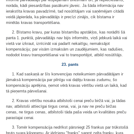
norāda, kādi piesardzības pasākumi jāveic. Ja šāda informācija nav
ierakstīta kravas pavadzīmē, tad nosūtītājam vai saņēmējam citādā
veidā jāpierāda, ka pārvadātājs ir precīzi zinājis, cik bīstama ir
minētās kravas transportēšana.
2. Bīstamo kravu, par kuras bīstamību apstākļos, kas norādīti šā
panta 1. punktā, pārvadātājs nav bijis informēts, viņš jebkurā laikā vai
vietā var izkraut, iznīcināt vai padarīt nekaitīgu, nemaksājot
kompensāciju; par visām izmaksām un zaudējumiem, kas radušies,
nododot kravu transportēšanai vai to transportējot, atbild nosūtītājs.
23. pants
1. Kad saskaņā ar šīs konvencijas noteikumiem pārvadātājam ir
jāmaksā kompensācija par pilnīgu vai daļēju kravas zudumu, šo
kompensāciju aprēķina, ņemot vērā kravas vērtību vietā un laikā, kad
tā pieņemta pārvešanai.
2. Kravas vērtību nosaka atbilstoši cenai preču biržā vai, ja tādas
nav, atbilstoši attiecīgai tirgus cenai, vai, ja nav ne preču biržas
cenas, ne tirgus cenas, atbilstoši tāda paša veida un kvalitātes preču
parastajai cenai.
3. Tomēr kompensācija nedrīkst pārsniegt 25 frankus par trūkstošā
bruto svara kilogramu. Ar jēdzienu "franks" saprot zelta franku, kura