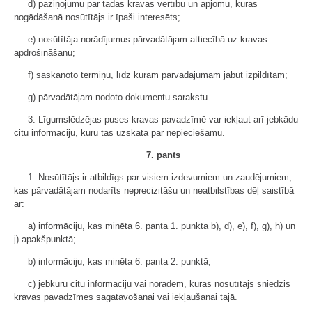
d) paziņojumu par tādas kravas vērtību un apjomu, kuras
nogādāšanā nosūtītājs ir īpaši interesēts;
e) nosūtītāja norādījumus pārvadātājam attiecībā uz kravas
apdrošināšanu;
f) saskaņoto termiņu, līdz kuram pārvadājumam jābūt izpildītam;
g) pārvadātājam nodoto dokumentu sarakstu.
3. Līgumslēdzējas puses kravas pavadzīmē var iekļaut arī jebkādu
citu informāciju, kuru tās uzskata par nepieciešamu.
7. pants
1. Nosūtītājs ir atbildīgs par visiem izdevumiem un zaudējumiem,
kas pārvadātājam nodarīts neprecizitāšu un neatbilstības dēļ saistībā
ar:
a) informāciju, kas minēta 6. panta 1. punkta b), d), e), f), g), h) un
j) apakšpunktā;
b) informāciju, kas minēta 6. panta 2. punktā;
c) jebkuru citu informāciju vai norādēm, kuras nosūtītājs sniedzis
kravas pavadzīmes sagatavošanai vai iekļaušanai tajā.