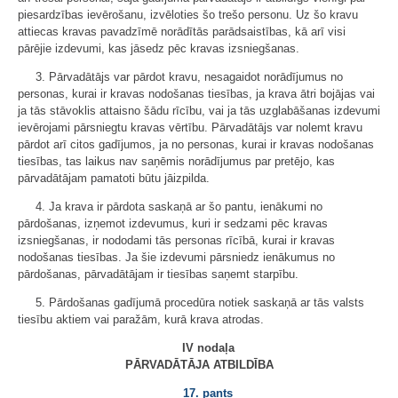
piesardzības ievērošanu, izvēloties šo trešo personu. Uz šo kravu
attiecas kravas pavadzīmē norādītās parādsaistības, kā arī visi
pārējie izdevumi, kas jāsedz pēc kravas izsniegšanas.
3. Pārvadātājs var pārdot kravu, nesagaidot norādījumus no
personas, kurai ir kravas nodošanas tiesības, ja krava ātri bojājas vai
ja tās stāvoklis attaisno šādu rīcību, vai ja tās uzglabāšanas izdevumi
ievērojami pārsniegtu kravas vērtību. Pārvadātājs var nolemt kravu
pārdot arī citos gadījumos, ja no personas, kurai ir kravas nodošanas
tiesības, tas laikus nav saņēmis norādījumus par pretējo, kas
pārvadātājam pamatoti būtu jāizpilda.
4. Ja krava ir pārdota saskaņā ar šo pantu, ienākumi no
pārdošanas, izņemot izdevumus, kuri ir sedzami pēc kravas
izsniegšanas, ir nododami tās personas rīcībā, kurai ir kravas
nodošanas tiesības. Ja šie izdevumi pārsniedz ienākumus no
pārdošanas, pārvadātājam ir tiesības saņemt starpību.
5. Pārdošanas gadījumā procedūra notiek saskaņā ar tās valsts
tiesību aktiem vai paražām, kurā krava atrodas.
IV nodaļa
PĀRVADĀTĀJA ATBILDĪBA
17. pants