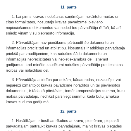
11. pants
1. Lai pirms kravas nodošanas saņēmējam nokārtotu muitas un
citas formalitātes, nosūtītājs kravas pavadzīmei pievieno
nepieciešamos dokumentus vai nodod tos pārvadātāja rīcībā, kā arī
sniedz viņam visu pieprasīto informāciju.
2. Pārvadātājam nav pienākums pārbaudīt šo dokumentu un
informācijas precizitāti un atbilstību. Nosūtītājs ir atbildīgs pārvadātāja
priekšā par zaudējumiem, kas radušies šādu dokumentu un
informācijas neprecizitātes vai nepietiekamības dēļ, izņemot
gadījumus, kad minētie zaudējumi radušies pārvadātāja prettiesiskas
rīcības vai nolaidības dēļ.
3. Pārvadātāja atbildība par sekām, kādas rodas, nozaudējot vai
nepareizi izmantojot kravas pavadzīmē norādītos un tai pievienotos
dokumentus, ir tāda kā pārstāvim, tomēr kompensācijas summa, kuru
maksā pārvadātājs, nedrīkst pārsniegt summu, kāda būtu jāmaksā
kravas zuduma gadījumā.
12. pants
1. Nosūtītājam ir tiesības rīkoties ar kravu, piemēram, pieprasīt
pārvadātājam pārtraukt kravas pārvadājumu, mainīt kravas piegādes