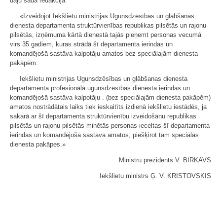
daļu šādā redakcijā:
«Izveidojot Iekšlietu ministrijas Ugunsdzēsības un glābšanas
dienesta departamenta struktūrvienības republikas pilsētās un rajonu
pilsētās, izņēmuma kārtā dienestā tajās pieņemt personas vecumā
virs 35 gadiem, kuras strādā šī departamenta ierindas un
komandējošā sastāva kalpotāju amatos bez speciālajām dienesta
pakāpēm.
Iekšlietu ministrijas Ugunsdzēsības un glābšanas dienesta
departamenta profesionālā ugunsdzēsības dienesta ierindas un
komandējošā sastāva kalpotāju . (bez speciālajām dienesta pakāpēm)
amatos nostrādātais laiks tiek ieskaitīts izdienā iekšlietu iestādēs, ja
sakarā ar šī departamenta struktūrvienību izveidošanu republikas
pilsētās un rajonu pilsētās minētās personas ieceltas šī departamenta
ierindas un komandējošā sastāva amatos, piešķirot tām speciālās
dienesta pakāpes.»
Ministru prezidents V. BIRKAVS
Iekšlietu ministrs Ģ. V. KRISTOVSKIS