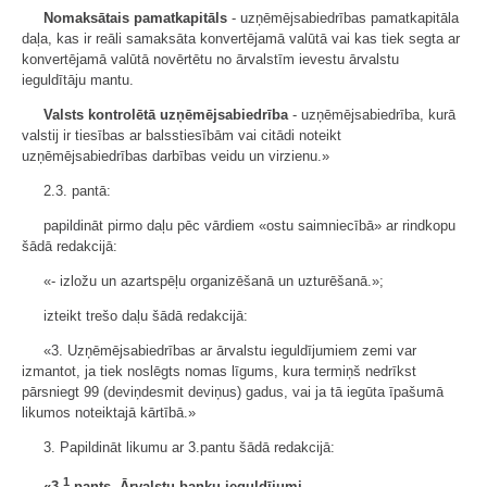
Nomaksātais pamatkapitāls
- uzņēmējsabiedrības pamatkapitāla
daļa, kas ir reāli samaksāta konvertējamā valūtā vai kas tiek segta ar
konvertējamā valūtā novērtētu no ārvalstīm ievestu ārvalstu
ieguldītāju mantu.
Valsts kontrolētā uzņēmējsabiedrība
- uzņēmējsabiedrība, kurā
valstij ir tiesības ar balsstiesībām vai citādi noteikt
uzņēmējsabiedrības darbības veidu un virzienu.»
2.3. pantā:
papildināt pirmo daļu pēc vārdiem «ostu saimniecībā» ar rindkopu
šādā redakcijā:
«- izložu un azartspēļu organizēšanā un uzturēšanā.»;
izteikt trešo daļu šādā redakcijā:
«3. Uzņēmējsabiedrības ar ārvalstu ieguldījumiem zemi var
izmantot, ja tiek noslēgts nomas līgums, kura termiņš nedrīkst
pārsniegt 99 (deviņdesmit deviņus) gadus, vai ja tā iegūta īpašumā
likumos noteiktajā kārtībā.»
3. Papildināt likumu ar 3.pantu šādā redakcijā:
1
«3.
pants. Ārvalstu banku ieguldījumi