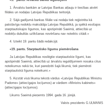
1. Ārvalstu bankām ar Latvijas Bankas atļauju ir tiesības atvērt
filiāles un nodaļas Latvijas Republikas teritorijā.
2. Sājā gadījumā bankas filiāle vai nodaļa tiek reģistrēta kā
patstāvīga nodokļu maksātāja Latvijas Republikā, ja spēkā esošajos
starptautiskajos līgumos, kas apstiprināti Saeimā, attiecībā uz
nodokļu dubultās uzlikšanas novēršanu nav noteikts citādi.»
4. Izteikt 19. pantu šādā redakcijā:
«19. pants. Starptautisko līgumu piemērošana
Ja Latvijas Republikas noslēgtie starptautiskie līgumi, kas
apstiprināti Saeimā, attiecībā uz ārvalstu ieguldījumiem nosaka citus
noteikumus nekā tie, kuri paredzēti šajā likumā, tiek piemēroti
starptautiskā līguma noteikumi.»
5. Aizstāt visā likuma tekstā vārdus «Latvijas Republikas Ministru
Padome» (attiecīgajos locījumos) ar vārdiem «Ministru kabinets»
(attiecīgajos locījumos).
Likums Saeimā pieņemts 1994. gada 16. jūnijā.
Valsts prezidents G.ULMANIS