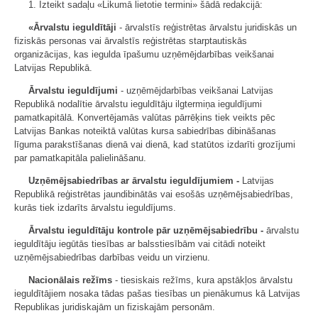
1. Izteikt sadaļu «Likumā lietotie termini» šādā redakcijā:
«Ārvalstu ieguldītāji
- ārvalstīs reģistrētas ārvalstu juridiskās un
fiziskās personas vai ārvalstīs reģistrētas starptautiskās
organizācijas, kas iegulda īpašumu uzņēmējdarbības veikšanai
Latvijas Republikā.
Ārvalstu ieguldījumi
- uzņēmējdarbības veikšanai Latvijas
Republikā nodalītie ārvalstu ieguldītāju ilgtermiņa ieguldījumi
pamatkapitālā. Konvertējamās valūtas pārrēķins tiek veikts pēc
Latvijas Bankas noteiktā valūtas kursa sabiedrības dibināšanas
līguma parakstīšanas dienā vai dienā, kad statūtos izdarīti grozījumi
par pamatkapitāla palielināšanu.
Uzņēmējsabiedrības ar ārvalstu ieguldījumiem -
Latvijas
Republikā reģistrētas jaundibinātās vai esošās uzņēmējsabiedrības,
kurās tiek izdarīts ārvalstu ieguldījums.
Ārvalstu ieguldītāju kontrole pār uzņēmējsabiedrību -
ārvalstu
ieguldītāju iegūtās tiesības ar balsstiesībām vai citādi noteikt
uzņēmējsabiedrības darbības veidu un virzienu.
Nacionālais režīms
- tiesiskais režīms, kura apstākļos ārvalstu
ieguldītājiem nosaka tādas pašas tiesības un pienākumus kā Latvijas
Republikas juridiskajām un fiziskajām personām.