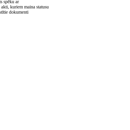
s spēku ar
 akti, kuriem maina statusu
istītie dokumenti