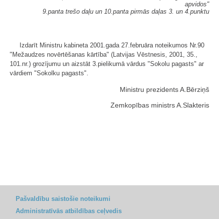
apvidos"
9.panta trešo daļu un 10.panta pirmās daļas 3. un 4.punktu
Izdarīt Ministru kabineta 2001.gada 27.februāra noteikumos Nr.90
"Mežaudzes novērtēšanas kārtība" (Latvijas Vēstnesis, 2001, 35.,
101.nr.) grozījumu un aizstāt 3.pielikumā vārdus "Sokolu pagasts" ar
vārdiem "Sokolku pagasts".
Ministru prezidents A.Bērziņš
Zemkopības ministrs A.Slakteris
Pašvaldību saistošie noteikumi
Administratīvās atbildības ceļvedis