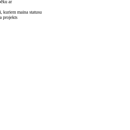
pēku ar
i, kuriem maina statusu
a projekts