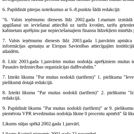
6. Papildināt pārejas noteikumus ar 6.-8.punktu šādā redakcijā:
"6. Valsts ieņēmumu dienests līdz 2002.gada 1.martam izstrād
apgūšanai un ieviešanai attiecībā uz tarifu kvotām, tarifu griesti
kabinetam aprēķinu par nepieciešamajiem finansu līdzekļiem minētās 
7. Valsts ieņēmumu dienests līdz 2003.gada 1.janvārim apmāca a
informācijas apmaiņu ar Eiropas Savienības attiecīgajām institūcijā
atlaidēm.
8. Līdz 2003.gada 1.janvārim muitas nodokļa aprēķiniem muitas ie
Pasaules tirdzniecības organizācijas dalībvalstīm."
7. Izteikt likuma "Par muitas nodokli (tarifiem)" 1. pielikuma "Ieve
pielikumā dotajā redakcijā.
8. Izteikt likuma "Par muitas nodokli (tarifiem)" 2. pielikumu "I
redakcijā.
9. Papildināt likumu "Par muitas nodokli (tarifiem)" ar 9. pielikumu
piemērota VPR ievedmuitas nodokļa likme 0 procentu apmērā" šā liku
Likums stājas spēkā 2002.gada 1.janvārī.
Likums Saeimā pieņemts 2001.gada 22.novembrī.