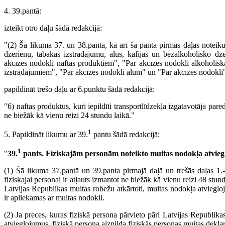
4. 39.pantā:
izteikt otro daļu šādā redakcijā:
"(2) Šā likuma 37. un 38.panta, kā arī šā panta pirmās daļas noteiku
dzērienu, tabakas izstrādājumu, alus, kafijas un bezalkoholisko d
akcīzes nodokli naftas produktiem", "Par akcīzes nodokli alkoholisk
izstrādājumiem", "Par akcīzes nodokli alum" un "Par akcīzes nodokli"
papildināt trešo daļu ar 6.punktu šādā redakcijā:
"6) naftas produktus, kuri iepildīti transportlīdzekļa izgatavotāja par
ne biežāk kā vienu reizi 24 stundu laikā."
1
5. Papildināt likumu ar 39.
pantu šādā redakcijā:
1
"
39.
pants. Fiziskajām personām noteikto muitas nodokļa atvie
(1) Šā likuma 37.pantā un 39.panta pirmajā daļā un trešās daļas 1
fiziskajai personai ir atļauts izmantot ne biežāk kā vienu reizi 48 stun
Latvijas Republikas muitas robežu atkārtoti, muitas nodokļa atviegl
ir apliekamas ar muitas nodokli.
(2) Ja preces, kuras fiziskā persona pārvieto pāri Latvijas Republika
atvieglojumus, fiziskā persona aizpilda fiziskās personas muitas deklar