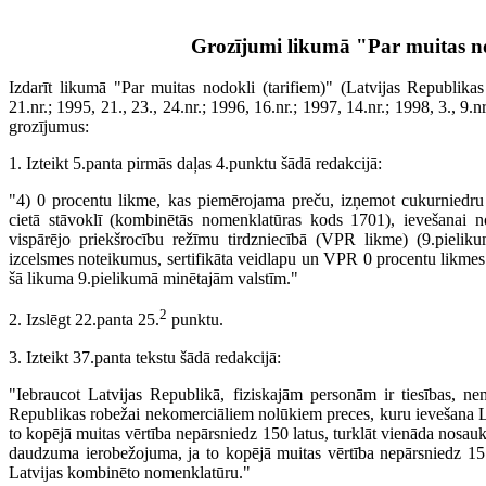
Grozījumi likumā "Par muitas no
Izdarīt likumā "Par muitas nodokli (tarifiem)" (Latvijas Republik
21.nr.; 1995, 21., 23., 24.nr.; 1996, 16.nr.; 1997, 14.nr.; 1998, 3., 9.nr
grozījumus:
1. Izteikt 5.panta pirmās daļas 4.punktu šādā redakcijā:
"4) 0 procentu likme, kas piemērojama preču, izņemot cukurniedru 
cietā stāvoklī (kombinētās nomenklatūras kods 1701), ievešanai n
vispārējo priekšrocību režīmu tirdzniecībā (VPR likme) (9.pielik
izcelsmes noteikumus, sertifikāta veidlapu un VPR 0 procentu likme
šā likuma 9.pielikumā minētajām valstīm."
2
2. Izslēgt 22.panta 25.
punktu.
3. Izteikt 37.panta tekstu šādā redakcijā:
"Iebraucot Latvijas Republikā, fiziskajām personām ir tiesības, nem
Republikas robežai nekomerciāliem nolūkiem preces, kuru ievešana Lat
to kopējā muitas vērtība nepārsniedz 150 latus, turklāt vienāda nosau
daudzuma ierobežojuma, ja to kopējā muitas vērtība nepārsniedz 15
Latvijas kombinēto nomenklatūru."