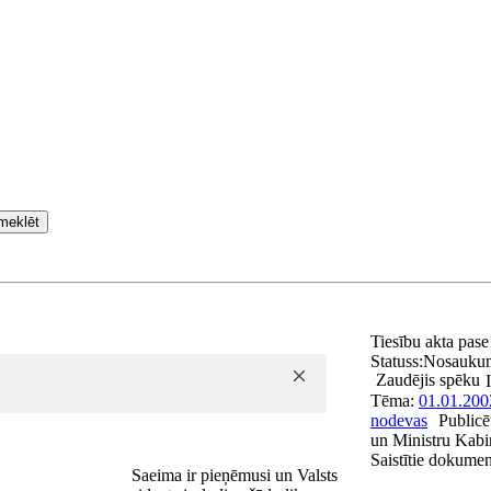
meklēt
Tiesību akta pas
Statuss:
Nosauku
Zaudējis spēku
Tēma:
01.01.200
nodevas
Publicē
un Ministru Kabin
Saistītie dokumen
Saeima ir pieņēmusi un Valsts