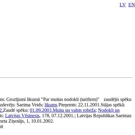
LV
EN
e
ms:
Grozījumi likumā "Par muitas nodokli (tarifiem)"
zaudējis spēku
Izdevējs:
Saeima
Veids:
likums
Pieņemts:
22.11.2001.
Stājas spēkā:
2.
Zaudē spēku:
01.09.2003.
Muita un valsts robeža
;
Nodokļi un
ts:
Latvijas Vēstnesis
, 178, 07.12.2001.; Latvijas Republikas Saeimas
eta Ziņotājs, 1, 10.01.2002.
ti