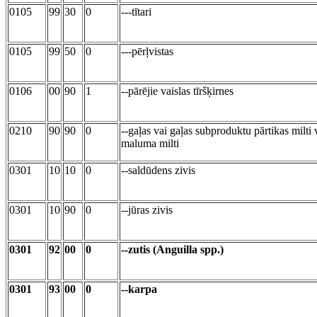
0105
99
30
0
---tītari
0105
99
50
0
---pērļvistas
0106
00
90
1
--pārējie vaislas tīršķirnes
0210
90
90
0
--gaļas vai gaļas subproduktu pārtikas milti 
maluma milti
0301
10
10
0
--saldūdens zivis
0301
10
90
0
--jūras zivis
0301
92
00
0
--zutis (Anguilla spp.)
0301
93
00
0
--karpa