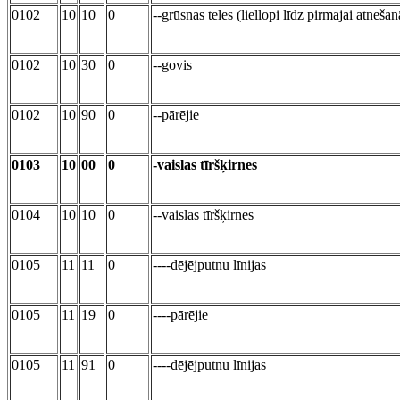
0102
10
10
0
--grūsnas teles (liellopi līdz pirmajai atnešan
0102
10
30
0
--govis
0102
10
90
0
--pārējie
0103
10
00
0
-vaislas tīršķirnes
0104
10
10
0
--vaislas tīršķirnes
0105
11
11
0
----dējējputnu līnijas
0105
11
19
0
----pārējie
0105
11
91
0
----dējējputnu līnijas