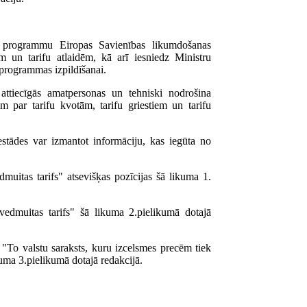
ā programmu Eiropas Savienības likumdošanas
em un tarifu atlaidēm, kā arī iesniedz Ministru
programmas izpildīšanai.
ttiecīgās amatpersonas un tehniski nodrošina
m par tarifu kvotām, tarifu griestiem un tarifu
stādes var izmantot informāciju, kas iegūta no
dmuitas tarifs" atsevišķas pozīcijas šā likuma 1.
zvedmuitas tarifs" šā likuma 2.pielikumā dotajā
 "To valstu saraksts, kuru izcelsmes precēm tiek
ma 3.pielikumā dotajā redakcijā.