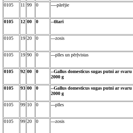
0105
11
99
0
----pārējie
0105
12
00
0
--tītari
0105
19
20
0
---zosis
0105
19
90
0
---pīles un pērļvistas
0105
92
00
0
--Gallus domesticus sugas putni ar svaru
2000 g
0105
93
00
0
--Gallus domesticus sugas putni ar svaru
2000 g
0105
99
10
0
---pīles
0105
99
20
0
---zosis