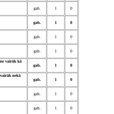
gab.
1
0
gab.
1
0
gab.
1
0
gab.
1
0
 ne vairāk kā
gab.
1
0
 vairāk nekā
gab.
1
0
gab.
1
0
gab.
1
0