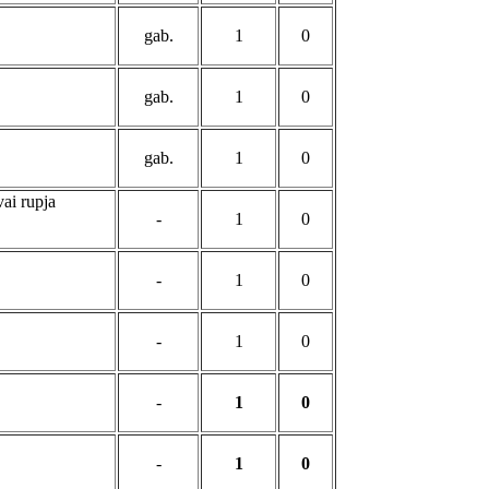
gab.
1
0
gab.
1
0
gab.
1
0
vai rupja
-
1
0
-
1
0
-
1
0
-
1
0
-
1
0