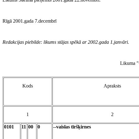
Rīgā 2001.gada 7.decembrī
Redakcijas piebilde: likums stājas spēkā ar 2002.gada 1.janvāri.
Likuma "G
Kods
Apraksts
1
2
0101
11
00
0
--vaislas tīršķirnes