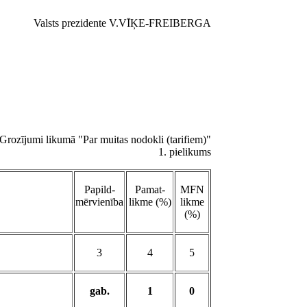
Valsts prezidente V.VĪĶE-FREIBERGA
rozījumi likumā "Par muitas nodokli (tarifiem)"
1. pielikums
Papild-
Pamat-
MFN
mērvienība
likme (%)
likme
(%)
3
4
5
gab.
1
0