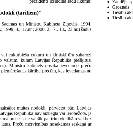
prezidents izsludina šādu likumu:
Zaudējis s
Grozītais
dokli (tarifiem)"
Tiesību akt
Tiesību akt
as Saeimas un Ministru Kabineta Ziņotājs, 1994,
.; 1999, 4., 12.nr.; 2000, 2., 7., 13., 23.nr.) šādus
vai cukurbiešu cukuru un ķīmiski tīru saharozi
o valstīm, kurām Latvijas Republika piešķīrusi
ums). Ministru kabinets nosaka ievedamo preču
s piemērošanas kārtību precēm, kas ievedamas no
aksājot muitas nodokli, pārvietot pāri Latvijas
vijas Republikā nav aizliegta vai ierobežota, ja
kuma preces - ne vairāk par trim vienībām vai bez
 latus. Preču mērvienības nosakāmas saskaņā ar