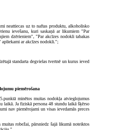
mi neattiecas uz to naftas produktu, alkoholisko
zērienu ievešanu, kuri saskaņā ar likumiem "Par
ajiem dzērieniem", "Par akcīzes nodokli tabakas
 apliekami ar akcīzes nodokli.";
edzētajā standarta degvielas tvertnē un kurus ieved
glojumu piemērošana
.-5.punktā minētos muitas nodokļa atvieglojumus
du laikā. Ja fiziskā persona 48 stundu laikā šķērso
ojumi nav piemērojami un visas ievedamās preces
s muitas robežai, pārsniedz šajā likumā noteiktos
āciju."