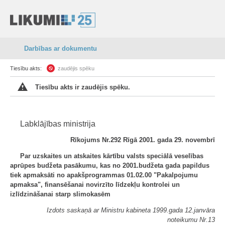
Darbības ar dokumentu
Tiesību akts:
zaudējis spēku
Tiesību akts ir zaudējis spēku.
Labklājības ministrija
Rīkojums Nr.292 Rīgā 2001. gada 29. novembrī
Par uzskaites un atskaites kārtību valsts speciālā veselības
aprūpes budžeta pasākumu, kas no 2001.budžeta gada papildus
tiek apmaksāti no apakšprogrammas 01.02.00 "Pakalpojumu
apmaksa", finansēšanai novirzīto līdzekļu kontrolei un
izlīdzināšanai starp slimokasēm
Izdots saskaņā ar Ministru kabineta 1999.gada 12.janvāra
noteikumu Nr.13