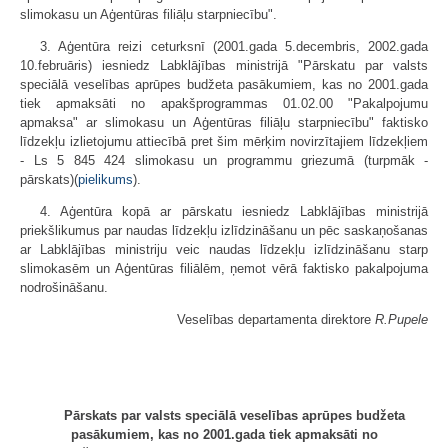
slimokasu un Aģentūras filiāļu starpniecību".
3. Aģentūra reizi ceturksnī (2001.gada 5.decembris, 2002.gada
10.februāris) iesniedz Labklājības ministrijā "Pārskatu par valsts
speciālā veselības aprūpes budžeta pasākumiem, kas no 2001.gada
tiek apmaksāti no apakšprogrammas 01.02.00 "Pakalpojumu
apmaksa" ar slimokasu un Aģentūras filiāļu starpniecību" faktisko
līdzekļu izlietojumu attiecībā pret šim mērķim novirzītajiem līdzekļiem
- Ls 5 845 424 slimokasu un programmu griezumā (turpmāk -
pārskats)(
pielikums
).
4. Aģentūra kopā ar pārskatu iesniedz Labklājības ministrijā
priekšlikumus par naudas līdzekļu izlīdzināšanu un pēc saskaņošanas
ar Labklājības ministriju veic naudas līdzekļu izlīdzināšanu starp
slimokasēm un Aģentūras filiālēm, ņemot vērā faktisko pakalpojuma
nodrošināšanu.
Veselības departamenta direktore
R.Pupele
Pārskats par valsts speciālā veselības aprūpes budžeta
pasākumiem, kas no 2001.gada tiek apmaksāti no