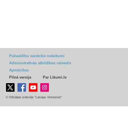
Pašvaldību saistošie noteikumi
Administratīvās atbildības ceļvedis
Apmācības
Pilnā versija
Par Likumi.lv
© Oficiālais izdevējs "Latvijas Vēstnesis"