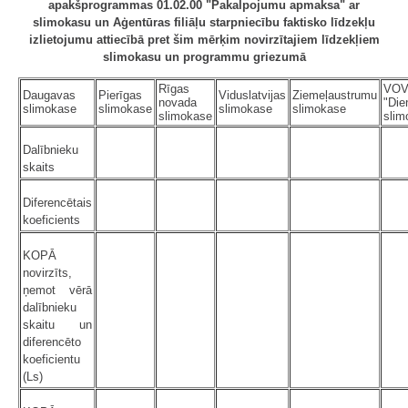
apakšprogrammas 01.02.00 "Pakalpojumu apmaksa" ar
slimokasu un Aģentūras filiāļu starpniecību faktisko līdzekļu
izlietojumu attiecībā pret šim mērķim novirzītajiem līdzekļiem
slimokasu un programmu griezumā
Rīgas
VOVA
Daugavas
Pierīgas
Viduslatvijas
Ziemeļaustrumu
novada
"Die
slimokase
slimokase
slimokase
slimokase
slimokase
slim
Dalībnieku
skaits
Diferencētais
koeficients
KOPĀ
novirzīts,
ņemot vērā
dalībnieku
skaitu un
diferencēto
koeficientu
(Ls)