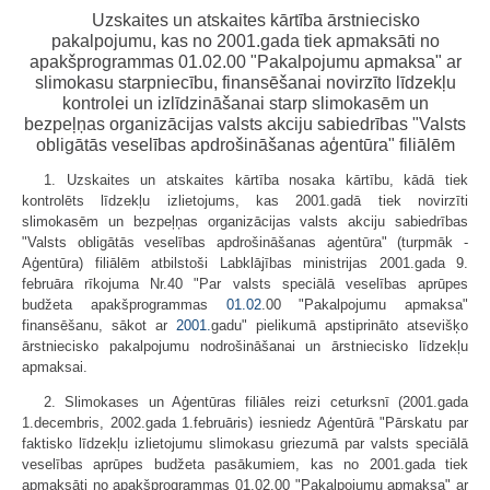
Uzskaites un atskaites kārtība ārstniecisko
pakalpojumu, kas no 2001.gada tiek apmaksāti no
apakšprogrammas 01.02.00 "Pakalpojumu apmaksa" ar
slimokasu starpniecību, finansēšanai novirzīto līdzekļu
kontrolei un izlīdzināšanai starp slimokasēm un
bezpeļņas organizācijas valsts akciju sabiedrības "Valsts
obligātās veselības apdrošināšanas aģentūra" filiālēm
1. Uzskaites un atskaites kārtība nosaka kārtību, kādā tiek
kontrolēts līdzekļu izlietojums, kas 2001.gadā tiek novirzīti
slimokasēm un bezpeļņas organizācijas valsts akciju sabiedrības
"Valsts obligātās veselības apdrošināšanas aģentūra" (turpmāk -
Aģentūra) filiālēm atbilstoši Labklājības ministrijas 2001.gada 9.
februāra rīkojuma Nr.40 "Par valsts speciālā veselības aprūpes
budžeta apakšprogrammas
01.02
.00 "Pakalpojumu apmaksa"
finansēšanu, sākot ar
2001.
gadu" pielikumā apstiprināto atsevišķo
ārstniecisko pakalpojumu nodrošināšanai un ārstniecisko līdzekļu
apmaksai.
2. Slimokases un Aģentūras filiāles reizi ceturksnī (2001.gada
1.decembris, 2002.gada 1.februāris) iesniedz Aģentūrā "Pārskatu par
faktisko līdzekļu izlietojumu slimokasu griezumā par valsts speciālā
veselības aprūpes budžeta pasākumiem, kas no 2001.gada tiek
apmaksāti no apakšprogrammas 01.02.00 "Pakalpojumu apmaksa" ar