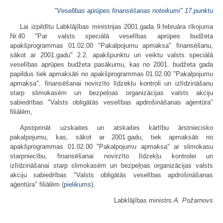
"
Veselības aprūpes finansēšanas noteikumi
"
17.punktu
Lai izpildītu Labklājības ministrijas 2001.gada 9.februāra rīkojuma
Nr.40 "Par valsts speciālā veselības aprūpes budžeta
apakšprogrammas 01.02.00 "Pakalpojumu apmaksa" finansēšanu,
sākot ar 2001.gadu" 2.2. apakšpunktu un veiktu valsts speciālā
veselības aprūpes budžeta pasākumu, kas no 2001. budžeta gada
papildus tiek apmaksāti no apakšprogrammas 01.02.00 "Pakalpojumu
apmaksa", finansēšanai novirzīto līdzekļu kontroli un izlīdzināšanu
starp slimokasēm un bezpeļņas organizācijas valsts akciju
sabiedrības "Valsts obligātās veselības apdrošināšanas aģentūra"
filiālēm,
Apstiprināt uzskaites un atskaites kārtību ārstniecisko
pakalpojumu, kas, sākot ar 2001.gadu, tiek apmaksāti no
apakšprogrammas 01.02.00 "Pakalpojumu apmaksa" ar slimokasu
starpniecību, finansēšanai novirzīto līdzekļu kontrolei un
izlīdzināšanai starp slimokasēm un bezpeļņas organizācijas valsts
akciju sabiedrības "Valsts obligātās veselības apdrošināšanas
aģentūra" filiālēm (
pielikums
).
Labklājības ministrs
A. Požarnovs