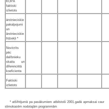
KOPĀ
faktiski
izlietots
ārstnieciskie
pakalpojumi
un
ārstnieciskie
līdzekļi *
Novirzīts
pēc
dalībnieku
skaita un
diferencētā
koeficienta
Faktiski
izlietots
* atšifrējumā pa pasākumiem atbilstoši 2001.gadā apmaksai caur
slimokasēm nodotajām programmām