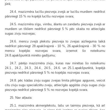
jūrā;
24.4. mazizmēra lucīšu piezveja zvejā ar lucīšu murdiem nedrīkst
pārsniegt 15 % no kopējā lucīšu nozvejas svara;
24.5. mazizmēra sīgu, vimbu, ālantu un zandartu piezveja zvejā ar
murdiem un tīkliem nedrīkst pārsniegt 5 % pēc skaita no attiecīgās
sugas zivju nozvejas;
24.6. mencu zvejā plekstu piezveja to zvejas aizlieguma laikā
nedrīkst pārsniegt 28.apakšrajonā - 10 %, 26.apakšrajonā - 30 % no
mencu kopējās nozvejas svara, izņemot šo noteikumu
24.8.apakšpunktā minēto gadījumu;
24.7. pārējo mazizmēra zivju, kuras nav minētas šo noteikumu
24.1., 24.2., 24.3., 24.4., 24.5., 24.6. un 25.1.apakšpunktā, kopējā
piezveja nedrīkst pārsniegt 5 % no kopējās nozvejas svara;
24.8. pēc kādas zivju sugas zvejas limita pilnīgas apguves, veicot
citu zivju sugu specializētu zveju, attiecīgās apgūtās zivju sugas zivju
piezveja nedrīkst pārsniegt 5 % no nozvejas kopējā svara.
25. Nav atļauta:
25.1. mazizmēra akmeņplekstu, lašu un taimiņu piezveja, kā arī