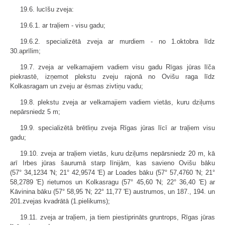
19.6. lucīšu zveja:
19.6.1. ar traļiem - visu gadu;
19.6.2. specializētā zveja ar murdiem - no 1.oktobra līdz
30.aprīlim;
19.7. zveja ar velkamajiem vadiem visu gadu Rīgas jūras līča
piekrastē, izņemot plekstu zveju rajonā no Ovišu raga līdz
Kolkasragam un zveju ar ēsmas zivtiņu vadu;
19.8. plekstu zveja ar velkamajiem vadiem vietās, kuru dziļums
nepārsniedz 5 m;
19.9. specializētā brētliņu zveja Rīgas jūras līcī ar traļiem visu
gadu;
19.10. zveja ar traļiem vietās, kuru dziļums nepārsniedz 20 m, kā
arī Irbes jūras šaurumā starp līnijām, kas savieno Ovišu bāku
(57° 34,1234 'N; 21° 42,9574 'E) ar Loades bāku (57° 57,4760 'N; 21°
58,2789 'E) rietumos un Kolkasragu (57° 45,60 'N; 22° 36,40 'E) ar
Kāvinina bāku (57° 58,95 'N; 22° 11,77 'E) austrumos, un 187., 194. un
201.zvejas kvadrātā (1.pielikums);
19.11. zveja ar traļiem, ja tiem piestiprināts gruntrops, Rīgas jūras