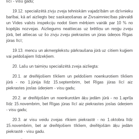
līcī - visu gadu;
19.12. specializētā zivju zveja tehniskām vajadzībām un dzīvnieku
barībai, kā arī aizliegts bez saskaņošanas ar Zivsaimniecības pārvaldi
un Vides valsts inspekciju nodot šiem mērķiem vairāk par 10 % no
kopējās nozvejas. Aizliegums neattiecas uz brētliņu un reņģu zveju
jūrā, bet attiecas uz šo zivju zveju piekrastes un jūras ūdeņos Rīgas
jūras līcī;
19.13. mencu un akmeņplekstu pārkraušana jūrā uz citiem kuģiem
vai peldošajiem līdzekļiem.
20. Lašu un taimiņu specializētā zveja aizliegta:
20.1. ar dreifējošiem tīkliem un peldošiem noenkurotiem tīkliem
jūrā - no 1.jūnija līdz 15.septembrim, bet Rīgas jūras līcī aiz
piekrastes joslas ūdeņiem - visu gadu;
20.2. ar dreifējošām un noenkurotām āķu jedām jūrā - no 1.aprīļa
līdz 15.novembrim, bet Rīgas jūras līcī aiz piekrastes joslas ūdeņiem
- visu gadu;
20.3. ar visu veidu zvejas rīkiem piekrastē - no 1.oktobra līdz
15.novembrim, bet ar dreifējošiem tīkliem, dreifējošām āķu jedām
piekrastē - visu gadu.