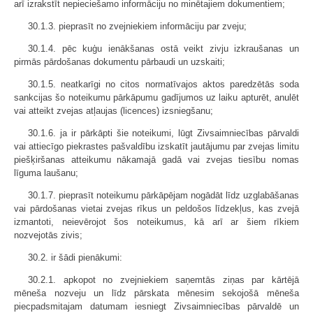
arī izrakstīt nepieciešamo informāciju no minētajiem dokumentiem;
30.1.3. pieprasīt no zvejniekiem informāciju par zveju;
30.1.4. pēc kuģu ienākšanas ostā veikt zivju izkraušanas un
pirmās pārdošanas dokumentu pārbaudi un uzskaiti;
30.1.5. neatkarīgi no citos normatīvajos aktos paredzētās soda
sankcijas šo noteikumu pārkāpumu gadījumos uz laiku apturēt, anulēt
vai atteikt zvejas atļaujas (licences) izsniegšanu;
30.1.6. ja ir pārkāpti šie noteikumi, lūgt Zivsaimniecības pārvaldi
vai attiecīgo piekrastes pašvaldību izskatīt jautājumu par zvejas limitu
piešķiršanas atteikumu nākamajā gadā vai zvejas tiesību nomas
līguma laušanu;
30.1.7. pieprasīt noteikumu pārkāpējam nogādāt līdz uzglabāšanas
vai pārdošanas vietai zvejas rīkus un peldošos līdzekļus, kas zvejā
izmantoti, neievērojot šos noteikumus, kā arī ar šiem rīkiem
nozvejotās zivis;
30.2. ir šādi pienākumi:
30.2.1. apkopot no zvejniekiem saņemtās ziņas par kārtējā
mēneša nozveju un līdz pārskata mēnesim sekojošā mēneša
piecpadsmitajam datumam iesniegt Zivsaimniecības pārvaldē un