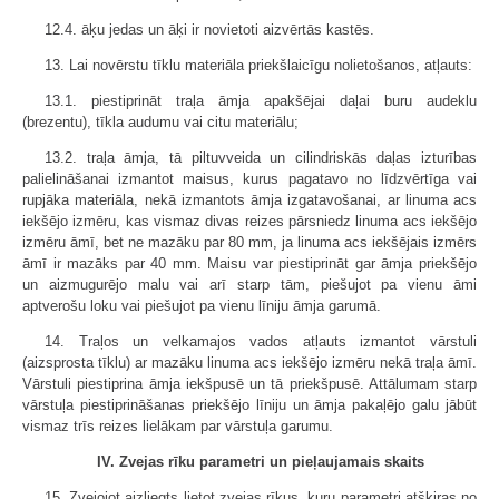
12.4. āķu jedas un āķi ir novietoti aizvērtās kastēs.
13. Lai novērstu tīklu materiāla priekšlaicīgu nolietošanos, atļauts:
13.1. piestiprināt traļa āmja apakšējai daļai buru audeklu
(brezentu), tīkla audumu vai citu materiālu;
13.2. traļa āmja, tā piltuvveida un cilindriskās daļas izturības
palielināšanai izmantot maisus, kurus pagatavo no līdzvērtīga vai
rupjāka materiāla, nekā izmantots āmja izgatavošanai, ar linuma acs
iekšējo izmēru, kas vismaz divas reizes pārsniedz linuma acs iekšējo
izmēru āmī, bet ne mazāku par 80 mm, ja linuma acs iekšējais izmērs
āmī ir mazāks par 40 mm. Maisu var piestiprināt gar āmja priekšējo
un aizmugurējo malu vai arī starp tām, piešujot pa vienu āmi
aptverošu loku vai piešujot pa vienu līniju āmja garumā.
14. Traļos un velkamajos vados atļauts izmantot vārstuli
(aizsprosta tīklu) ar mazāku linuma acs iekšējo izmēru nekā traļa āmī.
Vārstuli piestiprina āmja iekšpusē un tā priekšpusē. Attālumam starp
vārstuļa piestiprināšanas priekšējo līniju un āmja pakaļējo galu jābūt
vismaz trīs reizes lielākam par vārstuļa garumu.
IV. Zvejas rīku parametri un pieļaujamais skaits
15. Zvejojot aizliegts lietot zvejas rīkus, kuru parametri atšķiras no