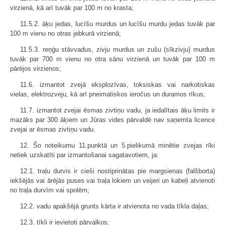
virzienā, kā arī tuvāk par 100 m no krasta;
11.5.2. āķu jedas, lucīšu murdus un lucīšu murdu jedas tuvāk par
100 m vienu no otras jebkurā virzienā;
11.5.3. reņģu stāvvadus, zivju murdus un zušu (sīkzivju) murdus
tuvāk par 700 m vienu no otra sānu virzienā un tuvāk par 100 m
pārējos virzienos;
11.6. izmantot zvejā eksplozīvas, toksiskas vai narkotiskas
vielas, elektrozveju, kā arī pneimatiskos ieročus un duramos rīkus;
11.7. izmantot zvejai ēsmas zivtiņu vadu, ja iedalītais āķu limits ir
mazāks par 300 āķiem un Jūras vides pārvaldē nav saņemta licence
zvejai ar ēsmas zivtiņu vadu.
12. Šo noteikumu 11.punktā un 5.pielikumā minētie zvejas rīki
netiek uzskatīti par izmantošanai sagatavotiem, ja:
12.1. traļu durvis ir cieši nostiprinātas pie margsienas (falšborta)
iekšējās vai ārējās puses vai traļa lokiem un veijeri un kabeļi atvienoti
no traļa durvīm vai spolēm;
12.2. vadu apakšējā grunts kārta ir atvienota no vada tīkla daļas;
12.3. tīkli ir ievietoti pārvalkos;