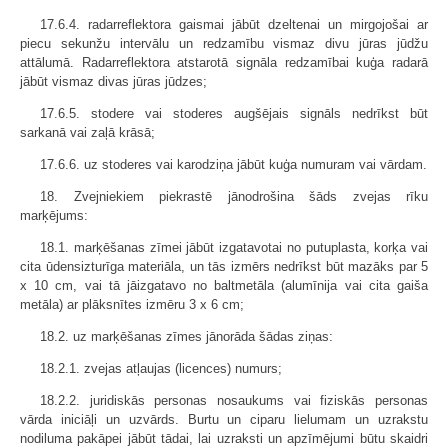
17.6.4. radarreflektora gaismai jābūt dzeltenai un mirgojošai ar
piecu sekunžu intervālu un redzamību vismaz divu jūras jūdžu
attālumā. Radarreflektora atstarotā signāla redzamībai kuģa radarā
jābūt vismaz divas jūras jūdzes;
17.6.5. stodere vai stoderes augšējais signāls nedrīkst būt
sarkanā vai zaļā krāsā;
17.6.6. uz stoderes vai karodziņa jābūt kuģa numuram vai vārdam.
18. Zvejniekiem piekrastē jānodrošina šāds zvejas rīku
marķējums:
18.1. marķēšanas zīmei jābūt izgatavotai no putuplasta, korķa vai
cita ūdensizturīga materiāla, un tās izmērs nedrīkst būt mazāks par 5
x 10 cm, vai tā jāizgatavo no baltmetāla (alumīnija vai cita gaiša
metāla) ar plāksnītes izmēru 3 x 6 cm;
18.2. uz marķēšanas zīmes jānorāda šādas ziņas:
18.2.1. zvejas atļaujas (licences) numurs;
18.2.2. juridiskās personas nosaukums vai fiziskās personas
vārda iniciāļi un uzvārds. Burtu un ciparu lielumam un uzrakstu
nodiluma pakāpei jābūt tādai, lai uzraksti un apzīmējumi būtu skaidri