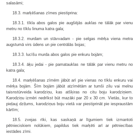
salasāmi;
18.3. marķēšanas zīmes piestiprina:
18.3.1. tīkla abos galos pie augšējās auklas ne tālāk par vienu
metru no tīklu linuma katra gala;
18.3.2. murdam un stāvvadam - pie selgas mērķa viena metra
augstumā virs ūdens un pie centrālās bojas;
18.3.3. lucīšu murda abos galos pie enkuru bojām;
18.3.4. āķu jedai - pie pamatauklas ne tālāk par vienu metru no
katra gala;
18.4. marķēšanas zīmēm jābūt arī pie vienas no tīklu enkuru vai
mērķa bojām. Šīm bojām jābūt atzīmētām ar tumši zilu vai melnu
taisnstūrveida karodziņu, kas atšķiras no citu boju karodziņiem.
Karodziņu izmēri nedrīkst būt mazāki par 20 x 30 cm. Vietās, kur to
pieļauj dziļums, karodziņus boju vietā var piestiprināt pie iespraustām
kārtīm;
18.5. zvejas rīki, kas saskaņā ar līgumiem tiek izmantoti
pētnieciskiem nolūkiem, papildus tiek marķēti arī ar pētniecības
iestādes zīmi.