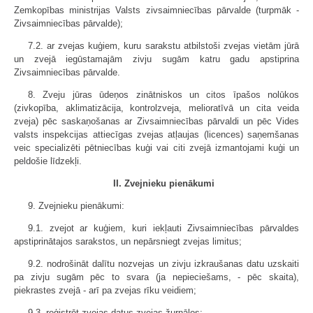
Zemkopības ministrijas Valsts zivsaimniecības pārvalde (turpmāk -
Zivsaimniecības pārvalde);
7.2. ar zvejas kuģiem, kuru sarakstu atbilstoši zvejas vietām jūrā
un zvejā iegūstamajām zivju sugām katru gadu apstiprina
Zivsaimniecības pārvalde.
8. Zveju jūras ūdeņos zinātniskos un citos īpašos nolūkos
(zivkopība, aklimatizācija, kontrolzveja, melioratīvā un cita veida
zveja) pēc saskaņošanas ar Zivsaimniecības pārvaldi un pēc Vides
valsts inspekcijas attiecīgas zvejas atļaujas (licences) saņemšanas
veic specializēti pētniecības kuģi vai citi zvejā izmantojami kuģi un
peldošie līdzekļi.
II. Zvejnieku pienākumi
9. Zvejnieku pienākumi:
9.1. zvejot ar kuģiem, kuri iekļauti Zivsaimniecības pārvaldes
apstiprinātajos sarakstos, un nepārsniegt zvejas limitus;
9.2. nodrošināt dalītu nozvejas un zivju izkraušanas datu uzskaiti
pa zivju sugām pēc to svara (ja nepieciešams, - pēc skaita),
piekrastes zvejā - arī pa zvejas rīku veidiem;
9.3. reģistrēt zvejas datus zvejas žurnālos: