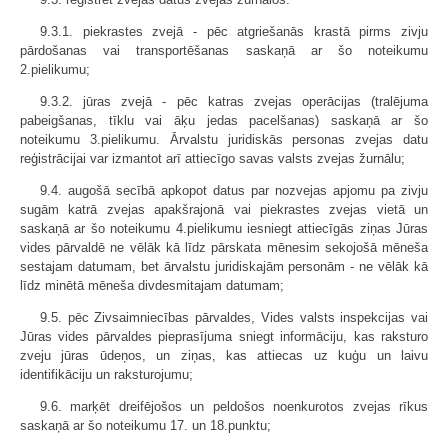
9.3.1. piekrastes zvejā - pēc atgriešanās krastā pirms zivju
pārdošanas vai transportēšanas saskaņā ar šo noteikumu
2.pielikumu;
9.3.2. jūras zvejā - pēc katras zvejas operācijas (tralējuma
pabeigšanas, tīklu vai āķu jedas pacelšanas) saskaņā ar šo
noteikumu 3.pielikumu. Ārvalstu juridiskās personas zvejas datu
reģistrācijai var izmantot arī attiecīgo savas valsts zvejas žurnālu;
9.4. augošā secībā apkopot datus par nozvejas apjomu pa zivju
sugām katrā zvejas apakšrajonā vai piekrastes zvejas vietā un
saskaņā ar šo noteikumu 4.pielikumu iesniegt attiecīgās ziņas Jūras
vides pārvaldē ne vēlāk kā līdz pārskata mēnesim sekojošā mēneša
sestajam datumam, bet ārvalstu juridiskajām personām - ne vēlāk kā
līdz minētā mēneša divdesmitajam datumam;
9.5. pēc Zivsaimniecības pārvaldes, Vides valsts inspekcijas vai
Jūras vides pārvaldes pieprasījuma sniegt informāciju, kas raksturo
zveju jūras ūdeņos, un ziņas, kas attiecas uz kuģu un laivu
identifikāciju un raksturojumu;
9.6. marķēt dreifējošos un peldošos noenkurotos zvejas rīkus
saskaņā ar šo noteikumu 17. un 18.punktu;