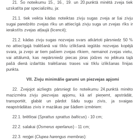
21. Šo noteikumu 15., 16., 19. un 20.punktā minētā zveja tiek
uzskatīta par specializētu, ja:
21.1. tiek veikta kādas noteiktas zivju sugas zveja ar šai zivju
sugai paredzēto zvejas rīku un attiecīgā zivju suga un zvejas rīks ir
ierakstīts zvejas atļaujā (licencē);
21.2. kādas zivju sugas nozvejas svars atkārtoti pārsniedz 50 %
no attiecīgajā tralēšanā vai tīklu izlikšanā iegūtās nozvejas kopējā
svara, ja zvejo ar tiem pašiem zvejas rīkiem, nemainot zvejas vietu,
vai attālumā, kas nepārsniedz piecas jūras jūdzes no jebkura tajā
pašā dienā izdarītās tralēšanas trases vai tīklu izlikšanas līnijas
punkta.
VII. Zivju minimālie garumi un piezvejas apjomi
22. Zvejojot aizliegts pārsniegt šo noteikumu 24.punktā minēto
mazizmēra zivju piezvejas apjomu, kā arī pieņemt, apstrādāt,
transportēt, glabāt un pārdot šādu sugu zivis, ja svaigas
neapstrādātas zivis ir mazākas par šādiem izmēriem:
22.1. brētliņai (
Sprattus sprattus balticus
) - 10 cm;
22.2. salakai (
Osmerus eperlanus
) - 11 cm;
22.3. reņģei (
Clupea harengus membras
):