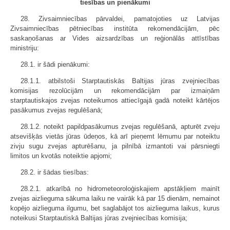
tiesības un pienākumi
28. Zivsaimniecības pārvaldei, pamatojoties uz Latvijas
Zivsaimniecības pētniecības institūta rekomendācijām, pēc
saskaņošanas ar Vides aizsardzības un reģionālās attīstības
ministriju:
28.1. ir šādi pienākumi:
28.1.1. atbilstoši Starptautiskās Baltijas jūras zvejniecības
komisijas rezolūcijām un rekomendācijām par izmaiņām
starptautiskajos zvejas noteikumos attiecīgajā gadā noteikt kārtējos
pasākumus zvejas regulēšanā;
28.1.2. noteikt papildpasākumus zvejas regulēšanā, apturēt zveju
atsevišķās vietās jūras ūdeņos, kā arī pieņemt lēmumu par noteiktu
zivju sugu zvejas apturēšanu, ja pilnībā izmantoti vai pārsniegti
limitos un kvotās noteiktie apjomi;
28.2. ir šādas tiesības:
28.2.1. atkarībā no hidrometeoroloģiskajiem apstākļiem mainīt
zvejas aizlieguma sākuma laiku ne vairāk kā par 15 dienām, nemainot
kopējo aizlieguma ilgumu, bet saglabājot tos aizlieguma laikus, kurus
noteikusi Starptautiskā Baltijas jūras zvejniecības komisija;