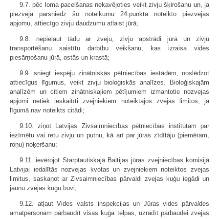
9.7. pēc loma pacelšanas nekavējoties veikt zivju šķirošanu un, ja
piezveja pārsniedz šo noteikumu 24.punktā noteikto piezvejas
apjomu, attiecīgo zivju daudzumu atlaist jūrā;
9.8. nepieļaut tādu ar zveju, zivju apstrādi jūrā un zivju
transportēšanu saistītu darbību veikšanu, kas izraisa vides
piesārņošanu jūrā, ostās un krastā;
9.9. sniegt iespēju zinātniskās pētniecības iestādēm, noslēdzot
attiecīgus līgumus, veikt zivju bioloģiskās analīzes. Bioloģiskajām
analīzēm un citiem zinātniskajiem pētījumiem izmantotie nozvejas
apjomi netiek ieskaitīti zvejniekiem noteiktajos zvejas limitos, ja
līgumā nav noteikts citādi;
9.10. ziņot Latvijas Zivsaimniecības pētniecības institūtam par
iezīmētu vai retu zivju un putnu, kā arī par jūras zīdītāju (piemēram,
roņu) noķeršanu;
9.11. ievērojot Starptautiskajā Baltijas jūras zvejniecības komisijā
Latvijai iedalītās nozvejas kvotas un zvejniekiem noteiktos zvejas
limitus, saskaņot ar Zivsaimniecības pārvaldi zvejas kuģu iegādi un
jaunu zvejas kuģu būvi;
9.12. atļaut Vides valsts inspekcijas un Jūras vides pārvaldes
amatpersonām pārbaudīt visas kuģa telpas, uzrādīt pārbaudei zvejas