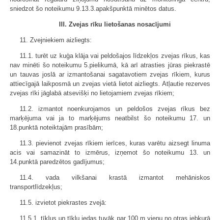
sniedzot šo noteikumu 9.13.3.apakšpunktā minētos datus.
III. Zvejas rīku lietošanas nosacījumi
11. Zvejniekiem aizliegts:
11.1. turēt uz kuģa klāja vai peldošajos līdzekļos zvejas rīkus, kas
nav minēti šo noteikumu 5.pielikumā, kā arī atrasties jūras piekrastē
un tauvas joslā ar izmantošanai sagatavotiem zvejas rīkiem, kurus
attiecīgajā laikposmā un zvejas vietā lietot aizliegts. Atļautie rezerves
zvejas rīki jāglabā atsevišķi no lietojamiem zvejas rīkiem;
11.2. izmantot noenkurojamos un peldošos zvejas rīkus bez
marķējuma vai ja to marķējums neatbilst šo noteikumu 17. un
18.punktā noteiktajām prasībām;
11.3. pievienot zvejas rīkiem ierīces, kuras varētu aizsegt linuma
acis vai samazināt to izmērus, izņemot šo noteikumu 13. un
14.punktā paredzētos gadījumus;
11.4. vada vilkšanai krastā izmantot mehāniskos
transportlīdzekļus;
11.5. izvietot piekrastes zvejā:
11.5.1. tīklus un tīklu jedas tuvāk par 100 m vienu no otras jebkurā