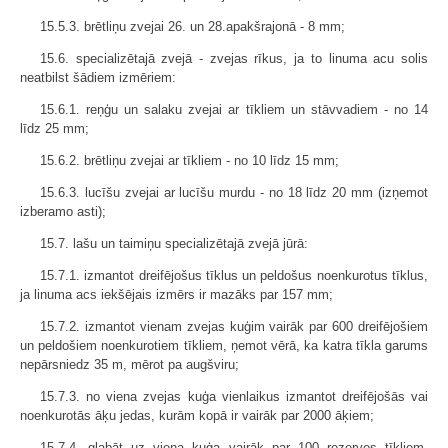
15.5.3. brētliņu zvejai 26. un 28.apakšrajonā - 8 mm;
15.6. specializētajā zvejā - zvejas rīkus, ja to linuma acu solis
neatbilst šādiem izmēriem:
15.6.1. reņģu un salaku zvejai ar tīkliem un stāvvadiem - no 14
līdz 25 mm;
15.6.2. brētliņu zvejai ar tīkliem - no 10 līdz 15 mm;
15.6.3. lucīšu zvejai ar lucīšu murdu - no 18 līdz 20 mm (izņemot
izberamo asti);
15.7. lašu un taimiņu specializētajā zvejā jūrā:
15.7.1. izmantot dreifējošus tīklus un peldošus noenkurotus tīklus,
ja linuma acs iekšējais izmērs ir mazāks par 157 mm;
15.7.2. izmantot vienam zvejas kuģim vairāk par 600 dreifējošiem
un peldošiem noenkurotiem tīkliem, ņemot vērā, ka katra tīkla garums
nepārsniedz 35 m, mērot pa augšviru;
15.7.3. no viena zvejas kuģa vienlaikus izmantot dreifējošās vai
noenkurotās āķu jedas, kurām kopā ir vairāk par 2000 āķiem;
15.7.4. glabāt uz viena kuģa vairāk par 100 rezerves tīkliem,