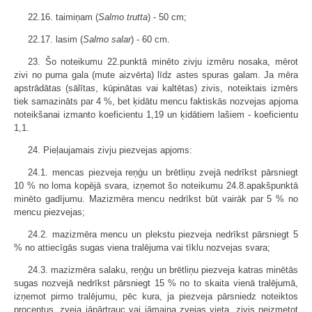
22.16. taimiņam (
Salmo trutta
) - 50 cm;
22.17. lasim (
Salmo salar
) - 60 cm.
23. Šo noteikumu 22.punktā minēto zivju izmēru nosaka, mērot
zivi no purna gala (mute aizvērta) līdz astes spuras galam. Ja mēra
apstrādātas (sālītas, kūpinātas vai kaltētas) zivis, noteiktais izmērs
tiek samazināts par 4 %, bet ķidātu mencu faktiskās nozvejas apjoma
noteikšanai izmanto koeficientu 1,19 un ķidātiem lašiem - koeficientu
1,1.
24. Pieļaujamais zivju piezvejas apjoms:
24.1. mencas piezveja reņģu un brētliņu zvejā nedrīkst pārsniegt
10 % no loma kopējā svara, izņemot šo noteikumu 24.8.apakšpunktā
minēto gadījumu. Mazizmēra mencu nedrīkst būt vairāk par 5 % no
mencu piezvejas;
24.2. mazizmēra mencu un plekstu piezveja nedrīkst pārsniegt 5
% no attiecīgās sugas viena tralējuma vai tīklu nozvejas svara;
24.3. mazizmēra salaku, reņģu un brētliņu piezveja katras minētās
sugas nozvejā nedrīkst pārsniegt 15 % no to skaita vienā tralējumā,
izņemot pirmo tralējumu, pēc kura, ja piezveja pārsniedz noteiktos
procentus, zveja jāpārtrauc vai jāmaina zvejas vieta, zivis neizmetot