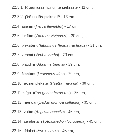
22.3.1. Rīgas jūras līcī un tā piekrastē - 11 cm;
22.3.2. jūrā un tās piekrastē - 13 cm;
22.4. asarim (
Perca fluviatilis
) - 17 cm;
22.5. lucītim (
Zoarces viviparus
) - 20 cm;
22.6. plekstei (
Platichthys flesus trachurus
) - 21 cm;
22.7. vimbai (
Vimba vimba
) - 29 cm;
22.8. plaudim (
Abramis brama
) - 29 cm;
22.9. ālantam (
Leuciscus idus
) - 29 cm;
22.10. akmeņplekstei (
Psetta maxima
) - 30 cm;
22.11. sīgai (
Coregonus lavaretus
) - 35 cm;
22.12. mencai (
Gadus morhua callarias
) - 35 cm;
22.13. zutim (
Anguilla anguilla
) - 45 cm;
22.14. zandartam (
Stizostedion lucioperca
) - 45 cm;
22.15. līdakai (
Esox lucius
) - 45 cm;