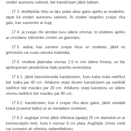
stoderi austrumu sektorā, bet karodziņam jābūt baltam;
17.3. dreifējošās tīklu un āķu jedas abos galos aprīko ar stoderēm,
tāpat kā stoderi austrumu sektorā. Ar stoderi neaprīko zvejas rīka
galu, kas savienots ar kuģi;
17.4. ja zvejas rīki atrodas tuvu ūdens virsmai, to stoderes aprīko
ar virsūdens sfēriskām zīmēm un gaismām;
17.5. auklai, kas savieno zvejas rīkus un stoderes, jābūt no
grimstoša vai svaru nesoša materiāla;
17.6. stoderei jāatrodas vismaz 1,5 m virs ūdens līmeņa, un tās
aprīkojumam jānodrošina šādu prasību ievērošana:
17.6.1. jābūt taisnstūrveida karodziņiem, kuru katra mala nedrīkst
būt īsāka par 40 cm. Attālums starp diviem karodziņiem pa vertikāli
nedrīkst būt mazāks par 20 cm. Attālums starp karodziņu un ūdens
virsmu nedrīkst būt mazāks par 80 cm;
17.6.2. karodziņiem, kuri ir zvejas rīku abos galos, jābūt vienādā
krāsā (izņemot baltu) un ar vienādiem izmēriem;
17.6.3. augšējai zīmei jābūt sfēriskai (apaļai) 25 cm diametrā un ar
luminiscējošu lenti, kura ir vismaz 6 cm plata. Augšējās zīmes vietā
var izmantot arī sfērisku radarreflektoru;