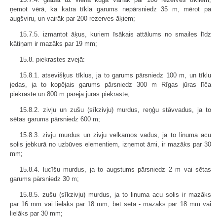
ņemot vērā, ka katra tīkla garums nepārsniedz 35 m, mērot pa
augšviru, un vairāk par 200 rezerves āķiem;
15.7.5. izmantot āķus, kuriem īsākais attālums no smailes līdz
kātiņam ir mazāks par 19 mm;
15.8. piekrastes zvejā:
15.8.1. atsevišķus tīklus, ja to garums pārsniedz 100 m, un tīklu
jedas, ja to kopējais garums pārsniedz 300 m Rīgas jūras līča
piekrastē un 800 m pārējā jūras piekrastē;
15.8.2. zivju un zušu (sīkzivju) murdus, reņģu stāvvadus, ja to
sētas garums pārsniedz 600 m;
15.8.3. zivju murdus un zivju velkamos vadus, ja to linuma acu
solis jebkurā no uzbūves elementiem, izņemot āmi, ir mazāks par 30
mm;
15.8.4. lucīšu murdus, ja to augstums pārsniedz 2 m vai sētas
garums pārsniedz 30 m;
15.8.5. zušu (sīkzivju) murdus, ja to linuma acu solis ir mazāks
par 16 mm vai lielāks par 18 mm, bet sētā - mazāks par 18 mm vai
lielāks par 30 mm;