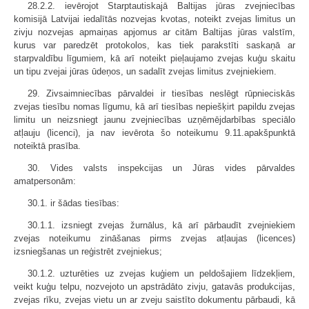
28.2.2. ievērojot Starptautiskajā Baltijas jūras zvejniecības
komisijā Latvijai iedalītās nozvejas kvotas, noteikt zvejas limitus un
zivju nozvejas apmaiņas apjomus ar citām Baltijas jūras valstīm,
kurus var paredzēt protokolos, kas tiek parakstīti saskaņā ar
starpvaldību līgumiem, kā arī noteikt pieļaujamo zvejas kuģu skaitu
un tipu zvejai jūras ūdeņos, un sadalīt zvejas limitus zvejniekiem.
29. Zivsaimniecības pārvaldei ir tiesības neslēgt rūpnieciskās
zvejas tiesību nomas līgumu, kā arī tiesības nepiešķirt papildu zvejas
limitu un neizsniegt jaunu zvejniecības uzņēmējdarbības speciālo
atļauju (licenci), ja nav ievērota šo noteikumu 9.11.apakšpunktā
noteiktā prasība.
30. Vides valsts inspekcijas un Jūras vides pārvaldes
amatpersonām:
30.1. ir šādas tiesības:
30.1.1. izsniegt zvejas žurnālus, kā arī pārbaudīt zvejniekiem
zvejas noteikumu zināšanas pirms zvejas atļaujas (licences)
izsniegšanas un reģistrēt zvejniekus;
30.1.2. uzturēties uz zvejas kuģiem un peldošajiem līdzekļiem,
veikt kuģu telpu, nozvejoto un apstrādāto zivju, gatavās produkcijas,
zvejas rīku, zvejas vietu un ar zveju saistīto dokumentu pārbaudi, kā