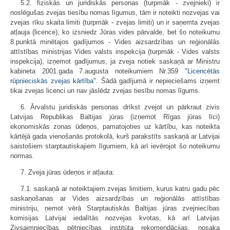
5.2. fiziskās un juridiskās personas (turpmāk - zvejnieki) ir
noslēgušas zvejas tiesību nomas līgumus, tām ir noteikti nozvejas vai
zvejas rīku skaita limiti (turpmāk - zvejas limiti) un ir saņemta zvejas
atļauja (licence), ko izsniedz Jūras vides pārvalde, bet šo noteikumu
8.punktā minētajos gadījumos - Vides aizsardzības un reģionālās
attīstības ministrijas Vides valsts inspekcija (turpmāk - Vides valsts
inspekcija), izņemot gadījumus, ja zveja notiek saskaņā ar Ministru
kabineta 2001.gada 7.augusta noteikumiem Nr.359 "
Licencētās
rūpnieciskās zvejas kārtība
". Šādā gadījumā ir nepieciešams izņemt
tikai zvejas licenci un nav jāslēdz zvejas tiesību nomas līgums.
6. Ārvalstu juridiskās personas drīkst zvejot un pārkraut zivis
Latvijas Republikas Baltijas jūras (izņemot Rīgas jūras līci)
ekonomiskās zonas ūdeņos, pamatojoties uz kārtību, kas noteikta
kārtējā gada vienošanās protokolā, kurš parakstīts saskaņā ar Latvijai
saistošiem starptautiskajiem līgumiem, kā arī ievērojot šo noteikumu
normas.
7. Zveja jūras ūdeņos ir atļauta:
7.1. saskaņā ar noteiktajiem zvejas limitiem, kurus katru gadu pēc
saskaņošanas ar Vides aizsardzības un reģionālās attīstības
ministriju, ņemot vērā Starptautiskās Baltijas jūras zvejniecības
komisijas Latvijai iedalītās nozvejas kvotas, kā arī Latvijas
Zivsaimniecības pētniecības institūta rekomendācijas, nosaka