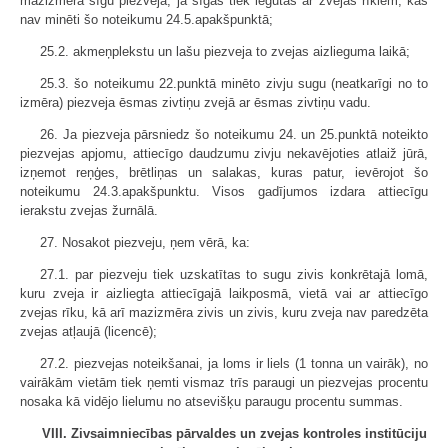
mazizmēra sīgu piezveja, ja sīgas tiek iegūtas ar zvejas rīkiem, kas
nav minēti šo noteikumu 24.5.apakšpunktā;
25.2. akmeņplekstu un lašu piezveja to zvejas aizlieguma laikā;
25.3. šo noteikumu 22.punktā minēto zivju sugu (neatkarīgi no to
izmēra) piezveja ēsmas zivtiņu zvejā ar ēsmas zivtiņu vadu.
26. Ja piezveja pārsniedz šo noteikumu 24. un 25.punktā noteikto
piezvejas apjomu, attiecīgo daudzumu zivju nekavējoties atlaiž jūrā,
izņemot reņģes, brētliņas un salakas, kuras patur, ievērojot šo
noteikumu 24.3.apakšpunktu. Visos gadījumos izdara attiecīgu
ierakstu zvejas žurnālā.
27. Nosakot piezveju, ņem vērā, ka:
27.1. par piezveju tiek uzskatītas to sugu zivis konkrētajā lomā,
kuru zveja ir aizliegta attiecīgajā laikposmā, vietā vai ar attiecīgo
zvejas rīku, kā arī mazizmēra zivis un zivis, kuru zveja nav paredzēta
zvejas atļaujā (licencē);
27.2. piezvejas noteikšanai, ja loms ir liels (1 tonna un vairāk), no
vairākām vietām tiek ņemti vismaz trīs paraugi un piezvejas procentu
nosaka kā vidējo lielumu no atsevišķu paraugu procentu summas.
VIII. Zivsaimniecības pārvaldes un zvejas kontroles institūciju