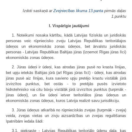
Izdoti saskaņā ar
Zvejniecības likuma
13.panta
pirmās daļas
1.punktu
I. Vispārīgie jautājumi
1. Noteikumi nosaka kārtību, kādā Latvijas fiziskās un juridiskās
personas veic rūpniecisko zveju Latvijas Republikas teritoriālajos
ūdeņos un ekonomiskās zonas ūdeņos, bet ārvalstu juridiskās
personas - Latvijas Republikas Baltijas jūras (izņemot Rīgas jūras līci)
ekonomiskās zonas ūdeņos.
2. Jūras ūdeņi ir ūdeņi, kas atrodas jūras pusē no krasta līnijas,
bet upju ietekās Baltijas jūrā (arī Rīgas jūras līcī) - ūdeņi, kas atrodas
jūras pusē aiz līnijas, kura savieno upju pretējo krastu vistālāk jūrā
izvirzītos punktus, bet ostās - to pretējās pusēs izvietoto
hidrotehnisko vai citu būvju vistālāk jūrā izvirzītos punktus (turpmāk -
jūras ūdeņi), un šie ūdeņi ietver teritoriālos jūras ūdeņus un
ekonomiskās zonas ūdeņus, kuros Latvija realizē savu jurisdikciju.
3. Jūras ūdeņus atkarībā no rūpnieciskās zvejas (turpmāk - zveja)
veida, zvejas vietas un zivju aizsardzības un zvejas regulēšanas
īpatnībām iedala šādi:
3.1. piekraste - Latvijas Republikas teritoriālo ūdeņu daļa, kas