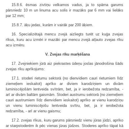
15.8.6. ēsmas zivtiņu velkamos vadus, ja to spārna garums
pārsniedz 10 m un linuma acu solis ir mazāks par 6 mm vai lielāks
par 12 mm;
15.8.7. āķu jedas, kurām ir vairāk par 200 āķiem.
16. Specializētajā mencu zvejā aizliegts turēt uz kuģa zvejas
rīkus, kuru acu izmēri ir mazāki par mencu zvejā atļauto zvejas rīku
acu izmēru.
V. Zvejas rīku marķēšana
17. Zvejniekiem jūrā aiz piekrastes ūdeņu joslas jānodrošina šāds
zvejas rīku aprīkojums:
17.1. stoderi rietumu sektorā (no dienvidiem cauri rietumiem līdz
ziemeļiem ieskaitot) aprīko ar diviem karodziņiem un divām
luminiscējošām lentveida svītrām, bet, ja ir ierobežota redzamība, -
arī ar divām baltām gaismām. Stoderi austrumu sektorā (no ziemeļiem
cauri austrumiem līdz dienvidiem ieskaitot) aprīko ar vienu karodziņu
un vienu luminiscējošu lentveida svītru, bet, ja ir ierobežota
redzamība, - arī ar vienu gaismu;
17.2. zvejas rīkus, kuru garums pārsniedz vienu jūras jūdzi, aprīko
ar starpstoderēm ik pēc vienas jūras jūdzes. Stoderes aprīko tāpat kā