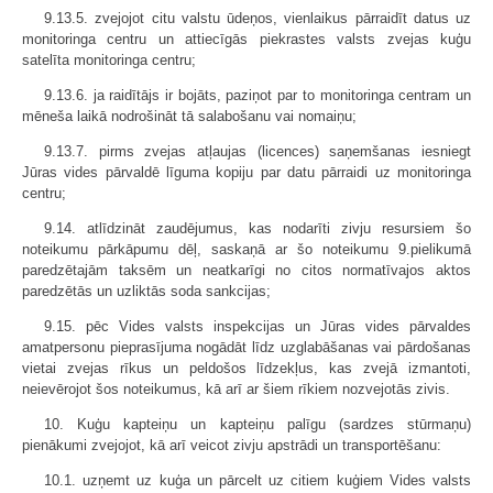
9.13.5. zvejojot citu valstu ūdeņos, vienlaikus pārraidīt datus uz
monitoringa centru un attiecīgās piekrastes valsts zvejas kuģu
satelīta monitoringa centru;
9.13.6. ja raidītājs ir bojāts, paziņot par to monitoringa centram un
mēneša laikā nodrošināt tā salabošanu vai nomaiņu;
9.13.7. pirms zvejas atļaujas (licences) saņemšanas iesniegt
Jūras vides pārvaldē līguma kopiju par datu pārraidi uz monitoringa
centru;
9.14. atlīdzināt zaudējumus, kas nodarīti zivju resursiem šo
noteikumu pārkāpumu dēļ, saskaņā ar šo noteikumu 9.pielikumā
paredzētajām taksēm un neatkarīgi no citos normatīvajos aktos
paredzētās un uzliktās soda sankcijas;
9.15. pēc Vides valsts inspekcijas un Jūras vides pārvaldes
amatpersonu pieprasījuma nogādāt līdz uzglabāšanas vai pārdošanas
vietai zvejas rīkus un peldošos līdzekļus, kas zvejā izmantoti,
neievērojot šos noteikumus, kā arī ar šiem rīkiem nozvejotās zivis.
10. Kuģu kapteiņu un kapteiņu palīgu (sardzes stūrmaņu)
pienākumi zvejojot, kā arī veicot zivju apstrādi un transportēšanu:
10.1. uzņemt uz kuģa un pārcelt uz citiem kuģiem Vides valsts