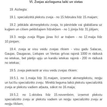
VI. Zvejas aizlieguma laiki un vietas
19. Aizliegta:
19.1. specializētā plekstu zveja - no 15.februāra līdz 15.maijam;
19.2. jebkāda akmeņplekstu zveja, to pārstrāde vai glabāšana uz
kuģiem un citiem peldošajiem līdzekļiem - no 1.jūnija līdz 31.jūlijam;
19.3. reņģu zveja Rīgas jūras līcī ar traļiem - no 12.maija līdz
10.jūnijam;
19.4. zveja ar visu veidu zvejas rīkiem - visu gadu Salacas,
Gaujas, Daugavas, Lielupes un Ventas grīvas rajonā 1000 m rādiusā
no ietekas, bet pārējo upju un kanālu ietekas rajonā - 200 m rādiusā
no ietekas;
19.5. zveja piekrastē ar visu veidu zvejas rīkiem:
19.5.1. no 1.maija līdz 31.maijam, izņemot akmeņplekstu, reņģu
un lucīšu specializēto zveju. Minētā lieguma laikā plekstu specializētā
zveja ar plekstu vadiem atļauta, sākot no 16.maija;
19.5.2. no 1.oktobra līdz 15.novembrim, izņemot plekstu
specializēto zveju ar plekstu vadiem un reņģu specializēto zveju ar
reņģu tīkliem;