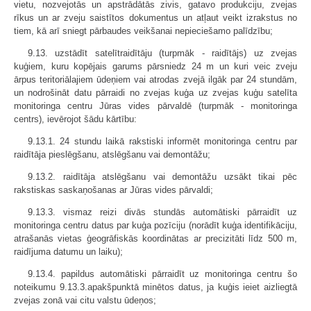
vietu, nozvejotās un apstrādātās zivis, gatavo produkciju, zvejas
rīkus un ar zveju saistītos dokumentus un atļaut veikt izrakstus no
tiem, kā arī sniegt pārbaudes veikšanai nepieciešamo palīdzību;
9.13. uzstādīt satelītraidītāju (turpmāk - raidītājs) uz zvejas
kuģiem, kuru kopējais garums pārsniedz 24 m un kuri veic zveju
ārpus teritoriālajiem ūdeņiem vai atrodas zvejā ilgāk par 24 stundām,
un nodrošināt datu pārraidi no zvejas kuģa uz zvejas kuģu satelīta
monitoringa centru Jūras vides pārvaldē (turpmāk - monitoringa
centrs), ievērojot šādu kārtību:
9.13.1. 24 stundu laikā rakstiski informēt monitoringa centru par
raidītāja pieslēgšanu, atslēgšanu vai demontāžu;
9.13.2. raidītāja atslēgšanu vai demontāžu uzsākt tikai pēc
rakstiskas saskaņošanas ar Jūras vides pārvaldi;
9.13.3. vismaz reizi divās stundās automātiski pārraidīt uz
monitoringa centru datus par kuģa pozīciju (norādīt kuģa identifikāciju,
atrašanās vietas ģeogrāfiskās koordinātas ar precizitāti līdz 500 m,
raidījuma datumu un laiku);
9.13.4. papildus automātiski pārraidīt uz monitoringa centru šo
noteikumu 9.13.3.apakšpunktā minētos datus, ja kuģis ieiet aizliegtā
zvejas zonā vai citu valstu ūdeņos;