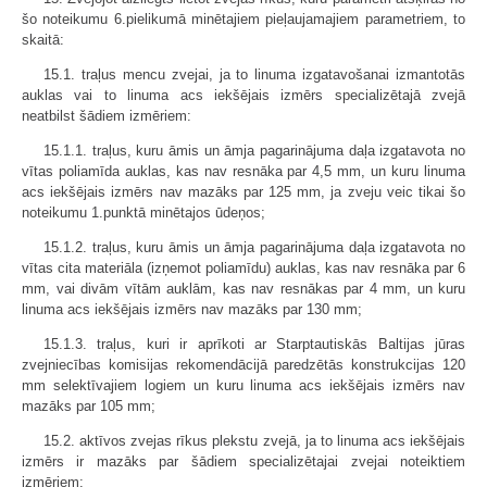
šo noteikumu 6.pielikumā minētajiem pieļaujamajiem parametriem, to
skaitā:
15.1. traļus mencu zvejai, ja to linuma izgatavošanai izmantotās
auklas vai to linuma acs iekšējais izmērs specializētajā zvejā
neatbilst šādiem izmēriem:
15.1.1. traļus, kuru āmis un āmja pagarinājuma daļa izgatavota no
vītas poliamīda auklas, kas nav resnāka par 4,5 mm, un kuru linuma
acs iekšējais izmērs nav mazāks par 125 mm, ja zveju veic tikai šo
noteikumu 1.punktā minētajos ūdeņos;
15.1.2. traļus, kuru āmis un āmja pagarinājuma daļa izgatavota no
vītas cita materiāla (izņemot poliamīdu) auklas, kas nav resnāka par 6
mm, vai divām vītām auklām, kas nav resnākas par 4 mm, un kuru
linuma acs iekšējais izmērs nav mazāks par 130 mm;
15.1.3. traļus, kuri ir aprīkoti ar Starptautiskās Baltijas jūras
zvejniecības komisijas rekomendācijā paredzētās konstrukcijas 120
mm selektīvajiem logiem un kuru linuma acs iekšējais izmērs nav
mazāks par 105 mm;
15.2. aktīvos zvejas rīkus plekstu zvejā, ja to linuma acs iekšējais
izmērs ir mazāks par šādiem specializētajai zvejai noteiktiem
izmēriem: