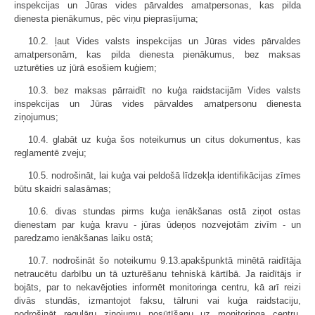
inspekcijas un Jūras vides pārvaldes amatpersonas, kas pilda
dienesta pienākumus, pēc viņu pieprasījuma;
10.2. ļaut Vides valsts inspekcijas un Jūras vides pārvaldes
amatpersonām, kas pilda dienesta pienākumus, bez maksas
uzturēties uz jūrā esošiem kuģiem;
10.3. bez maksas pārraidīt no kuģa raidstacijām Vides valsts
inspekcijas un Jūras vides pārvaldes amatpersonu dienesta
ziņojumus;
10.4. glabāt uz kuģa šos noteikumus un citus dokumentus, kas
reglamentē zveju;
10.5. nodrošināt, lai kuģa vai peldošā līdzekļa identifikācijas zīmes
būtu skaidri salasāmas;
10.6. divas stundas pirms kuģa ienākšanas ostā ziņot ostas
dienestam par kuģa kravu - jūras ūdeņos nozvejotām zivīm - un
paredzamo ienākšanas laiku ostā;
10.7. nodrošināt šo noteikumu 9.13.apakšpunktā minētā raidītāja
netraucētu darbību un tā uzturēšanu tehniskā kārtībā. Ja raidītājs ir
bojāts, par to nekavējoties informēt monitoringa centru, kā arī reizi
divās stundās, izmantojot faksu, tālruni vai kuģa raidstaciju,
nodrošināt regulāru ziņojumu nosūtīšanu uz monitoringa centru,