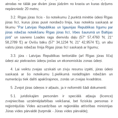
atrodas ne tālāk par divām jūras jūdzēm no krasta un kuras dziļums
nepārsniedz 20 metru;
3.2. Rīgas jūras līcis - šo noteikumu 2.punktā minētie ūdeņi Rīgas
jūras līcī, kurus jūras pusē norobežo līnija, kas noteikta saskaņā ar
likumu "
Par Latvijas Republikas un Igaunijas Republikas līgumu par
jūras robežas noteikšanu Rīgas jūras līcī, Irbes šaurumā un Baltijas
jūrā
" un savieno Loades raga dienvidu daļu (57° 57,4760 'N; 21°
58,2789 'E) ar Ovišu bāku (57° 34,1234 'N; 21° 42,9574 'E), un abu
valstu jūras robežas līnija Rīgas jūras līcī saskaņā ar līgumu;
3.3. jūra - Latvijas Republikas teritoriālie (arī Rīgas jūras līča)
ūdeņi aiz piekrastes ūdeņu joslas un ekonomiskās zonas ūdeņi.
4. Lai veiktu zvejas uzskaiti un zivju resursu izpēti, jūras ūdeņi
saskaņā ar šo noteikumu 1.pielikumā norādītajām robežām un
numerāciju tiek dalīti apakšrajonos, zonās un zvejas kvadrātos.
5. Zvejot jūras ūdeņos ir atļauts, ja ir noformēti šādi dokumenti:
5.1. juridiskajām personām ir speciālā atļauja (licence)
zvejniecības uzņēmējdarbības veikšanai, bet fiziskās personas ir
reģistrējušās Vides aizsardzības un reģionālās attīstības ministrijas
Jūras vides pārvaldē (turpmāk - Jūras vides pārvalde);