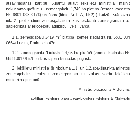
atsavināšanas kārtību" 5.pantu atļaut Iekšlietu ministrijai mainīt
nekustamo īpašumu - zemesgabalu 1,746 ha platībā (zemes kadastra
Nr. 6801 003 0176) un ēkas (liters Nr.1, A, Nr.2) ( Ludzā, Krāslavas
ielā 2, pret šādiem zemesgabaliem, kas ierakstīti zemesgrāmatā uz
sabiedrības ar ierobežotu atbildību "Vels" vārda:
2
1.1. zemesgabalu 2419 m
platībā (zemes kadastra Nr. 6801 004
0654) Ludzā, Parku ielā 47a;
1.2. zemesgabalu "Lidlauks" 4,05 ha platībā (zemes kadastra Nr.
6858 001 0152) Ludzas rajona Isnaudas pagastā.
2. Iekšlietu ministrijai šī rīkojuma 1.1. un 1.2.apakšpunktā minētos
zemesgabalus ierakstīt zemesgrāmatā uz valsts vārda Iekšlietu
ministrijas personā.
Ministru prezidents A.Bērziņš
Iekšlietu ministra vietā - zemkopības ministrs A.Slakteris