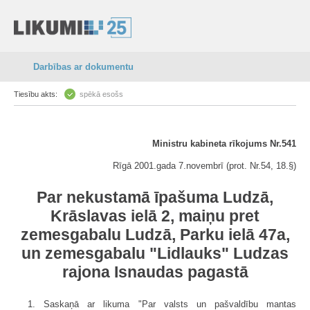
Darbības ar dokumentu
Tiesību akts:
spēkā esošs
Ministru kabineta rīkojums Nr.541
Rīgā 2001.gada 7.novembrī (prot. Nr.54, 18.§)
Par nekustamā īpašuma Ludzā,
Krāslavas ielā 2, maiņu pret
zemesgabalu Ludzā, Parku ielā 47a,
un zemesgabalu "Lidlauks" Ludzas
rajona Isnaudas pagastā
1. Saskaņā ar likuma "Par valsts un pašvaldību mantas