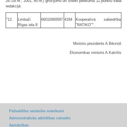
26./28.nr.; 2001, 85.nr.) grozījumu un izteikt pielikuma 12.punktu šādā
redakcijā:
"12.
Limbaži
66010060097
4184
Kooperatīvā sabiedrība
Rīgas iela 8
"RATIKO"".
Ministru prezidents A.Bērziņš
Ekonomikas ministrs A.Kalvītis
Pašvaldību saistošie noteikumi
Administratīvās atbildības ceļvedis
Apmācības