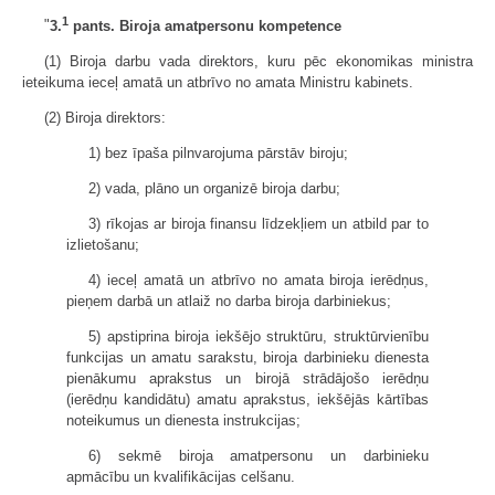
1
"
3.
pants. Biroja amatpersonu kompetence
(1) Biroja darbu vada direktors, kuru pēc ekonomikas ministra
ieteikuma ieceļ amatā un atbrīvo no amata Ministru kabinets.
(2) Biroja direktors:
1) bez īpaša pilnvarojuma pārstāv biroju;
2) vada, plāno un organizē biroja darbu;
3) rīkojas ar biroja finansu līdzekļiem un atbild par to
izlietošanu;
4) ieceļ amatā un atbrīvo no amata biroja ierēdņus,
pieņem darbā un atlaiž no darba biroja darbiniekus;
5) apstiprina biroja iekšējo struktūru, struktūrvienību
funkcijas un amatu sarakstu, biroja darbinieku dienesta
pienākumu aprakstus un birojā strādājošo ierēdņu
(ierēdņu kandidātu) amatu aprakstus, iekšējās kārtības
noteikumus un dienesta instrukcijas;
6) sekmē biroja amatpersonu un darbinieku
apmācību un kvalifikācijas celšanu.