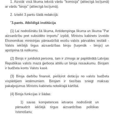
1. Aizstāt visā likuma tekstā vārdu "komisija" (attiecīgā locījumā)
ar vārdu "birojs" (attiecīgā locījumā).
2. Izteikt 3.pantu šādā redakcijā:
"
3.pants. Atbildīgā institūcija
(1) Lai nodrošinātu šā likuma, Antidempinga likuma un likuma "Par
aizsardzību pret subsidēto importu" izpildi, Ministru kabinets izveido
Ekonomikas ministrijas pārraudzībā esošu valsts pārvaldes iestādi -
Valsts iekšējā tirgus aizsardzības biroju (turpmāk - birojs) un
apstiprina tā nolikumu.
(2) Birojs ir juridiskā persona, tam ir zīmogs ar papildinātā Latvijas
Republikas valsts mazā ģerboņa attēlu un biroja nosaukumu. Birojam
ir budžeta konts Valsts kasē.
(3) Biroja darbību finansē, piešķirot dotāciju no valsts budžeta
vispārējiem ieņēmumiem. Birojam ir tiesības sniegt maksas
pakalpojumus Ministru kabineta noteiktajā kārtībā.
(4) Biroja funkcijas ir šādas:
1) savas kompetences ietvaros nodrošināt un
pārraudzīt iekšējā tirgus aizsardzības politikas
īstenošanu;