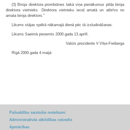
(3) Biroja direktora prombūtnes laikā viņa pienākumus pilda biroja
direktora vietnieks. Direktora vietnieku ieceļ amatā un atbrīvo no
amata biroja direktors."
Likums stājas spēkā nākamajā dienā pēc tā izsludināšanas.
Likums Saeimā pieņemts 2000.gada 13.aprīlī.
Valsts prezidente V.Vīķe-Freiberga
Rīgā 2000.gada 4.maijā
Pašvaldību saistošie noteikumi
Administratīvās atbildības ceļvedis
Apmācības