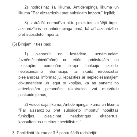
2) nodrošināt šā likuma, Antidempinga likuma un
likuma "Par aizsardzību pret subsidēto importu" izpildi;
3) izstrādāt normatīvo aktu projektus iekšējā tirgus
aizsardzības un antidempinga jomā, kā arī aizsardzībai
pret subsidēto importu.
(5) Birojam ir tiesības:
1) pieprasīt no iestādēm, uzņēmumiem
(uzņēmējsabiedrībām) un citām juridiskajām un
fiziskajām personām biroja funkciju izpildei
nepieciešamo informāciju, tai skaitā ierobežotas
pieejamības informāciju, iepazīties ar nepieciešamajiem
dokumentiem un iegūt to kopijas, kā arī saņemt no
attiecīgajām personām rakstveida vai mutvārdu
paskaidrojumus;
2) veicot šajā likumā, Antidempinga likumā un likumā
"Par aizsardzību pret subsidēto importu" noteiktās
funkcijas, pieaicināt neatkarīgus ekspertus,
konsultantus un citus speciālistus."
1
3. Papildināt likumu ar 3.
pantu šādā redakcijā: