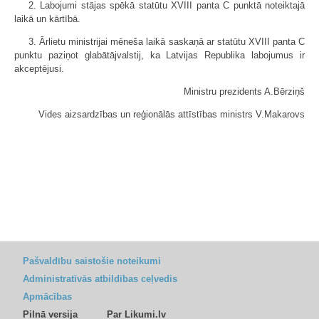
2. Labojumi stājas spēkā statūtu XVIII panta C punktā noteiktajā
laikā un kārtībā.
3. Ārlietu ministrijai mēneša laikā saskaņā ar statūtu XVIII panta C
punktu paziņot glabātājvalstij, ka Latvijas Republika labojumus ir
akceptējusi.
Ministru prezidents A.Bērziņš
Vides aizsardzības un reģionālās attīstības ministrs V.Makarovs
Pašvaldību saistošie noteikumi
Administratīvās atbildības ceļvedis
Apmācības
Pilnā versija
Par Likumi.lv