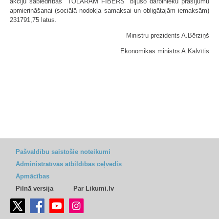
akciju sabiedrības "TOLARAM FIBERS" bijušo darbinieku prasījumu
apmierināšanai (sociālā nodokļa samaksai un obligātajām iemaksām)
231791,75 latus.
Ministru prezidents A.Bērziņš
Ekonomikas ministrs A.Kalvītis
Pašvaldību saistošie noteikumi
Administratīvās atbildības ceļvedis
Apmācības
Pilnā versija
Par Likumi.lv