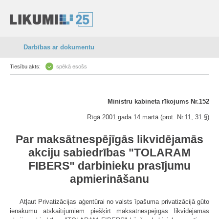
Darbības ar dokumentu
Tiesību akts:
spēkā esošs
Ministru kabineta rīkojums Nr.152
Rīgā 2001.gada 14.martā (prot. Nr.11, 31.§)
Par maksātnespējīgās likvidējamās
akciju sabiedrības "TOLARAM
FIBERS" darbinieku prasījumu
apmierināšanu
Atļaut Privatizācijas aģentūrai no valsts īpašuma privatizācijā gūto
ienākumu atskaitījumiem piešķirt maksātnespējīgās likvidējamās