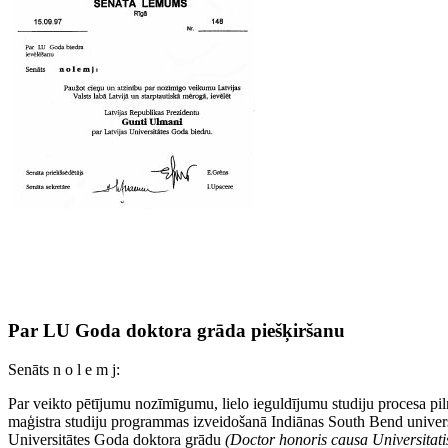
Par LU Goda doktora grāda piešķiršanu
Senāts n o l e m j:
Par veikto pētījumu nozīmīgumu, lielo ieguldījumu studiju procesa pil
maģistra studiju programmas izveidošanā Indiānas South Bend univer
Universitātes Goda doktora grādu
(Doctor honoris causa Universitatis