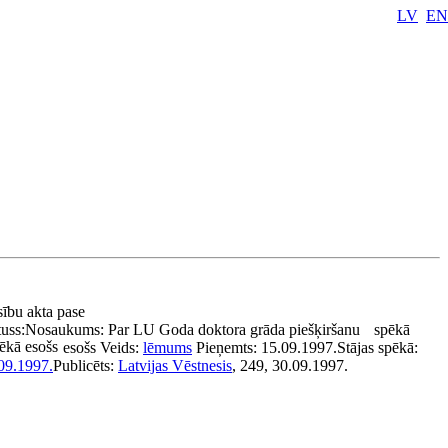
LV
EN
sību akta pase
tuss:
Nosaukums:
Par LU Goda doktora grāda piešķiršanu
spēkā
ēkā esošs
esošs
Veids:
lēmums
Pieņemts:
15.09.1997.
Stājas spēkā:
09.1997.
Publicēts:
Latvijas Vēstnesis
, 249, 30.09.1997.