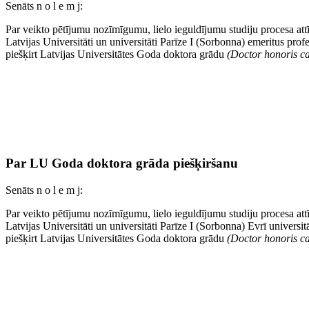
Senāts n o l e m j:
Par veikto pētījumu nozīmīgumu, lielo ieguldījumu studiju procesa attī
Latvijas Universitāti un universitāti Parīze I (Sorbonna) emeritus pro
piešķirt Latvijas Universitātes Goda doktora grādu
(Doctor honoris ca
Par LU Goda doktora grāda piešķiršanu
Senāts n o l e m j:
Par veikto pētījumu nozīmīgumu, lielo ieguldījumu studiju procesa attī
Latvijas Universitāti un universitāti Parīze I (Sorbonna) Evrī universi
piešķirt Latvijas Universitātes Goda doktora grādu
(Doctor honoris ca