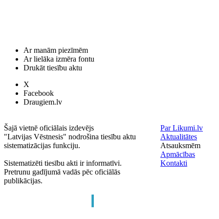
Ar manām piezīmēm
Ar lielāka izmēra fontu
Drukāt tiesību aktu
X
Facebook
Draugiem.lv
Šajā vietnē oficiālais izdevējs
Par Likumi.lv
"Latvijas Vēstnesis" nodrošina tiesību aktu
Aktualitātes
sistematizācijas funkciju.
Atsauksmēm
Apmācības
Sistematizēti tiesību akti ir informatīvi.
Kontakti
Pretrunu gadījumā vadās pēc oficiālās
publikācijas.