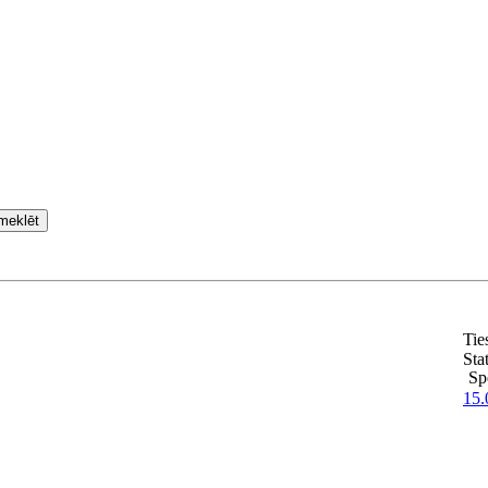
meklēt
Tie
Sta
Sp
15.