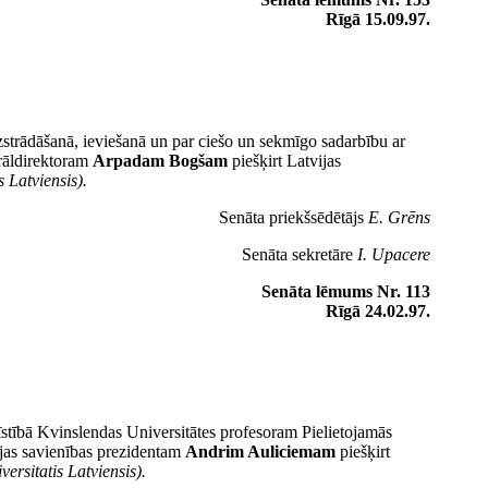
Rīgā 15.09.97.
zstrādāšanā, ieviešanā un par ciešo un sekmīgo sadarbību ar
erāldirektoram
Arpadam Bogšam
piešķirt Latvijas
 Latviensis).
Senāta priekšsēdētājs
E. Grēns
Senāta sekretāre
I. Upacere
Senāta lēmums Nr. 113
Rīgā 24.02.97.
īstībā Kvinslendas Universitātes profesoram Pielietojamās
ģijas savienības prezidentam
Andrim Auliciemam
piešķirt
ersitatis Latviensis).