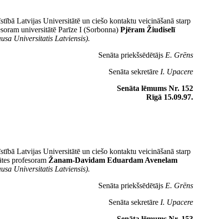
stībā Latvijas Universitātē un ciešo kontaktu veicināšanā starp
fesoram universitātē Parīze I (Sorbonna)
Pjēram Žiudiselī
usa Universitatis Latviensis).
Senāta priekšsēdētājs
E. Grēns
Senāta sekretāre
I. Upacere
Senāta lēmums Nr. 152
Rīgā 15.09.97.
stībā Latvijas Universitātē un ciešo kontaktu veicināšanā starp
tātes profesoram
Žanam-Davidam Eduardam Avenelam
usa Universitatis Latviensis).
Senāta priekšsēdētājs
E. Grēns
Senāta sekretāre
I. Upacere
Senāta lēmums Nr. 153