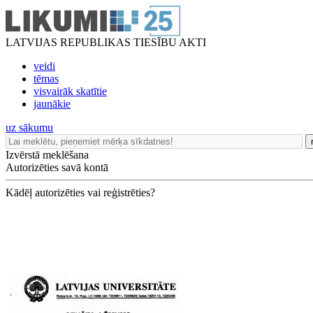
LATVIJAS REPUBLIKAS TIESĪBU AKTI
veidi
tēmas
visvairāk skatītie
jaunākie
uz sākumu
Izvērstā meklēšana
Autorizēties savā kontā
Kādēļ autorizēties vai reģistrēties?