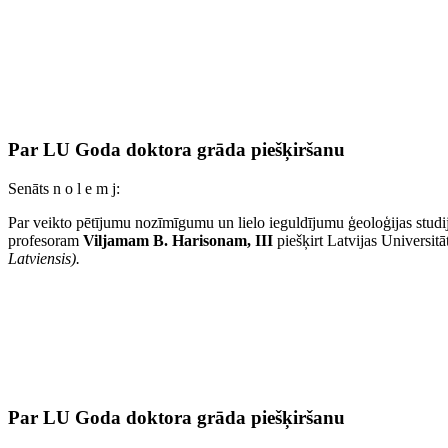
Par LU Goda doktora grāda piešķiršanu
Senāts n o l e m j:
Par veikto pētījumu nozīmīgumu un lielo ieguldījumu ģeoloģijas studij
profesoram
Viljamam B. Harisonam, III
piešķirt Latvijas Universi
Latviensis).
Par LU Goda doktora grāda piešķiršanu