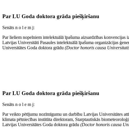
Par LU Goda doktora grāda piešķiršanu
Senāts n o l e m j:
Par lieliem nopelniem intelektuālā īpašuma aizsardzības konvencijas i
Latvijas Universitāti Pasaules intelektuālā īpašuma organizācijas ģen
Universitātes Goda doktora grādu
(Doctor honoris causa Universitatis
Par LU Goda doktora grāda piešķiršanu
Senāts n o l e m j:
Par veikto pētījumu nozīmīgumu un darbību Latvijas Universitātes att
klimata pētniecības institūta direktoram, Starptautiskās biometeorolo
Latvijas Universitātes Goda doktora grādu
(Doctor honoris causa Univ