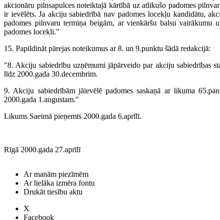
akcionāru pilnsapulces noteiktajā kārtībā uz atlikušo padomes pilnvar
ir ievēlēts. Ja akciju sabiedrībā nav padomes locekļu kandidātu, akc
padomes pilnvaru termiņa beigām, ar vienkāršu balsu vairākumu uz
padomes locekli."
15. Papildināt pārejas noteikumus ar 8. un 9.punktu šādā redakcijā:
"8. Akciju sabiedrību uzņēmumi jāpārveido par akciju sabiedrības sta
līdz 2000.gada 30.decembrim.
9. Akciju sabiedrībām jāievēlē padomes saskaņā ar likuma 65.pan
2000.gada 1.augustam."
Likums Saeimā pieņemts 2000.gada 6.aprīlī.
Rīgā 2000.gada 27.aprīlī
Ar manām piezīmēm
Ar lielāka izmēra fontu
Drukāt tiesību aktu
X
Facebook