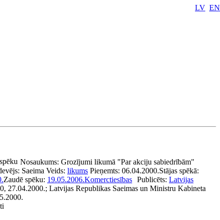
LV
EN
 spēku
Nosaukums:
Grozījumi likumā "Par akciju sabiedrībām"
devējs:
Saeima
Veids:
likums
Pieņemts:
06.04.2000.
Stājas spēkā:
0.
Zaudē spēku:
19.05.2006.
Komerctiesības
Publicēts:
Latvijas
50, 27.04.2000.; Latvijas Republikas Saeimas un Ministru Kabineta
05.2000.
ti