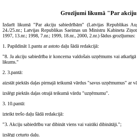
Grozījumi likumā "Par akcij
Izdarīt likumā "Par akciju sabiedrībām" (Latvijas Republikas A
24./25.nr.; Latvijas Republikas Saeimas un Ministru Kabineta Ziņotāj
1997, 13.nr.; 1998, 7.nr.; 1999, 18.nr., 2000, 2.nr.) šādus grozījumus:
1. Papildināt 1.pantu ar astoto daļu šādā redakcijā:
"8. Ja akciju sabiedrība ir koncerna valdošais uzņēmums vai atkarīgā
likums."
2. 3.pantā:
aizstāt piektās daļas pirmajā teikumā vārdus "savus uzņēmumus" ar vā
izslēgt piektās daļas otrajā teikumā vārdu "uzņēmumu".
3. 10.pantā:
izteikt trešo daļu šādā redakcijā:
"3. Akciju sabiedrību var dibināt viens vai vairāki dibinātāji.";
izslēgt ceturto daļu.