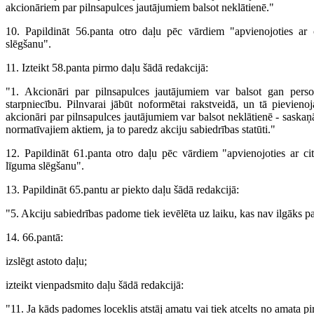
akcionāriem par pilnsapulces jautājumiem balsot neklātienē."
10. Papildināt 56.panta otro daļu pēc vārdiem "apvienojoties ar
slēgšanu".
11. Izteikt 58.panta pirmo daļu šādā redakcijā:
"1. Akcionāri par pilnsapulces jautājumiem var balsot gan perso
starpniecību. Pilnvarai jābūt noformētai rakstveidā, un tā pievien
akcionāri par pilnsapulces jautājumiem var balsot neklātienē - saskaņā
normatīvajiem aktiem, ja to paredz akciju sabiedrības statūti."
12. Papildināt 61.panta otro daļu pēc vārdiem "apvienojoties ar ci
līguma slēgšanu".
13. Papildināt 65.pantu ar piekto daļu šādā redakcijā:
"5. Akciju sabiedrības padome tiek ievēlēta uz laiku, kas nav ilgāks p
14. 66.pantā:
izslēgt astoto daļu;
izteikt vienpadsmito daļu šādā redakcijā:
"11. Ja kāds padomes loceklis atstāj amatu vai tiek atcelts no amata 