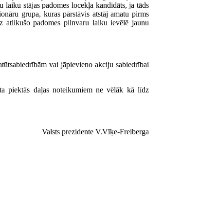
u laiku stājas padomes locekļa kandidāts, ja tāds
ionāru grupa, kuras pārstāvis atstāj amatu pirms
 atlikušo padomes pilnvaru laiku ievēlē jaunu
tūtsabiedrībām vai jāpievieno akciju sabiedrībai
ta piektās daļas noteikumiem ne vēlāk kā līdz
Valsts prezidente V.Vīķe-Freiberga