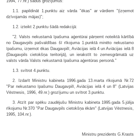
1994, 77.nr.) šādus grozījumus:
1.1. papildināt 1.punktu aiz vārda "ēkas" ar vārdiem "(izņemot
dzīvojamās mājas)";
1.2. izteikt 2.punktu šādā redakcijā:
"2. Valsts nekustamā īpašuma aģentūrai pārņemt noteiktā kārtībā
no Daugavpils pašvaldības šī rīkojuma 1.punktā minēto nekustamo
īpašumu, izņemot ēkas Daugavpilī, Aviācijas ielā 4 un Aviācijas ielā 8
(Daugavpils cietokšņa teritorijā), un ierakstīt to zemesgrāmatā uz
valsts vārda Valsts nekustamā īpašuma aģentūras personā."
1.3. svītrot 4.punktu.
2. Izdarīt Ministru kabineta 1996.gada 13.marta rīkojumā Nr.72
"Par nekustamo īpašumu Daugavpilī, Aviācijas ielā 4 un 8" (Latvijas
Vēstnesis, 1996, 49.nr.) grozījumu un svītrot 3.punktu.
3. Atzīt par spēku zaudējušu Ministru kabineta 1995.gada 5.jūlija
rīkojumu Nr.370 "Par Daugavpils cietokšņa ēkām" (Latvijas Vēstnesis,
1995, 104.nr.).
Ministru prezidents G.Krasts