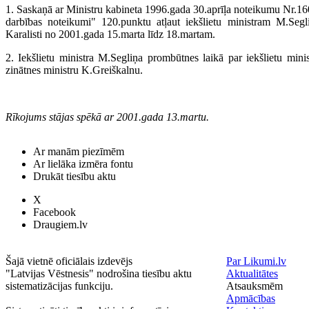
1. Saskaņā ar Ministru kabineta 1996.gada 30.aprīļa noteikumu Nr.160
darbības noteikumi" 120.punktu atļaut iekšlietu ministram M.Se
Karalisti no 2001.gada 15.marta līdz 18.martam.
2. Iekšlietu ministra M.Segliņa prombūtnes laikā par iekšlietu ministr
zinātnes ministru K.Greiškalnu.
Rīkojums stājas spēkā ar 2001.gada 13.martu.
Ar manām piezīmēm
Ar lielāka izmēra fontu
Drukāt tiesību aktu
X
Facebook
Draugiem.lv
Šajā vietnē oficiālais izdevējs
Par Likumi.lv
"Latvijas Vēstnesis" nodrošina tiesību aktu
Aktualitātes
sistematizācijas funkciju.
Atsauksmēm
Apmācības