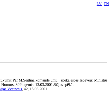
LV
EN
aukums:
Par M.Segliņa komandējumu
spēkā esošs
Izdevējs:
Ministru
s
Numurs:
89
Pieņemts:
13.03.2001.
Stājas spēkā:
vijas Vēstnesis
, 42, 15.03.2001.