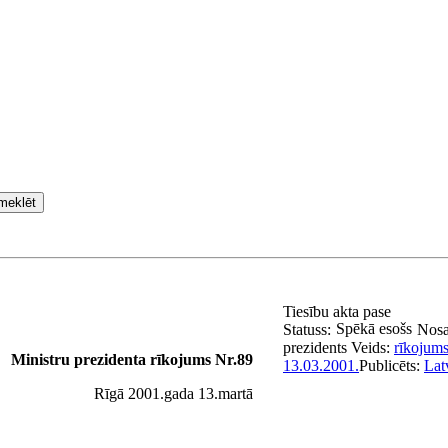
meklēt
Tiesību akta pase
Spēkā esošs
Statuss:
Nos
prezidents
Veids:
rīkojum
Ministru prezidenta rīkojums Nr.89
13.03.2001.
Publicēts:
Lat
Rīgā 2001.gada 13.martā