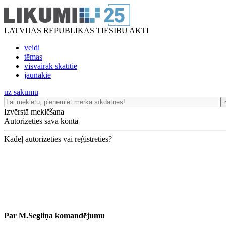
LATVIJAS REPUBLIKAS TIESĪBU AKTI
veidi
tēmas
visvairāk skatītie
jaunākie
uz sākumu
Izvērstā meklēšana
Autorizēties savā kontā
Kādēļ autorizēties vai reģistrēties?
Par M.Segliņa komandējumu