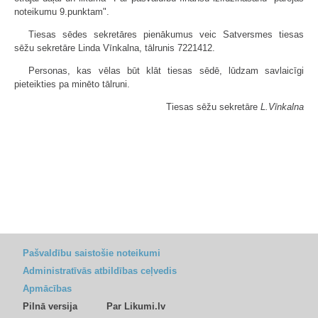
noteikumu 9.punktam".
Tiesas sēdes sekretāres pienākumus veic Satversmes tiesas
sēžu sekretāre Linda Vīnkalna, tālrunis 7221412.
Personas, kas vēlas būt klāt tiesas sēdē, lūdzam savlaicīgi
pieteikties pa minēto tālruni.
Tiesas sēžu sekretāre
L.Vīnkalna
Pašvaldību saistošie noteikumi
Administratīvās atbildības ceļvedis
Apmācības
Pilnā versija
Par Likumi.lv