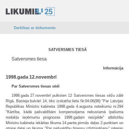
Darbības ar dokumentu
SATVERSMES TIESĀ
Satversmes tiesa
Informācija
1998.gada 12.novembrī
Par Satversmes tiesas sēdi
1998.gada 27.novembrī pulksten 12 Satversmes tiesas sēžu zālē
Rīgā, Basteja bulvārī 14, tiks izskatīta lieta Nr.04-06(98) "Par Latvijas
Republikas Ministru kabineta 1998.gada 4.augusta noteikumu nr.294
"Kārtība, kādā pašvaldībām kompensējama nekustamā īpašuma
nodokļa ieņēmumu prognozes 1998.gadam neizpilde" atbilstību
Ministru kabineta iekārtas likuma 14.panta pirmās daļas 2.punktam un
otrajai daļai un likuma "Par pašvaldību finansu izlīdzināšanu" pārejas