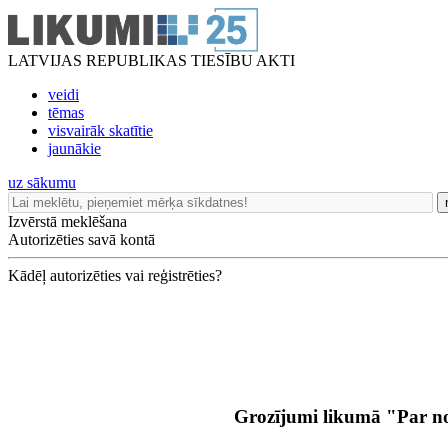
LATVIJAS REPUBLIKAS TIESĪBU AKTI
veidi
tēmas
visvairāk skatītie
jaunākie
uz sākumu
Izvērstā meklēšana
Autorizēties savā kontā
Kādēļ autorizēties vai reģistrēties?
Grozījumi likumā "Par 