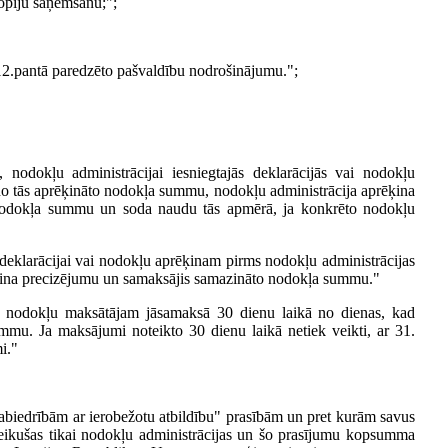
kopiju saņemšanu;";
12.pantā paredzēto pašvaldību nodrošinājumu.";
nodokļu administrācijai iesniegtajās deklarācijās vai nodokļu
no tās aprēķināto nodokļa summu, nodokļu administrācija aprēķina
nodokļa summu un soda naudu tās apmērā, ja konkrēto nodokļu
 deklarācijai vai nodokļu aprēķinam pirms nodokļu administrācijas
ķina precizējumu un samaksājis samazināto nodokļa summu."
 nodokļu maksātājam jāsamaksā 30 dienu laikā no dienas, kad
mu. Ja maksājumi noteikto 30 dienu laikā netiek veikti, ar 31.
i."
abiedrībām ar ierobežotu atbildību" prasībām un pret kurām savus
teikušas tikai nodokļu administrācijas un šo prasījumu kopsumma