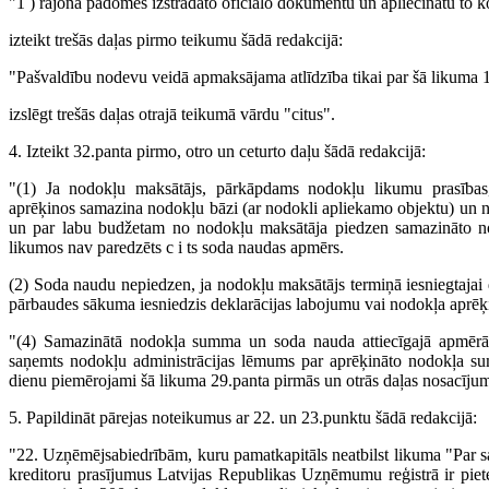
"1 ) rajona padomes izstrādāto oficiālo dokumentu un apliecinātu to 
izteikt trešās daļas pirmo teikumu šādā redakcijā:
"Pašvaldību nodevu veidā apmaksājama atlīdzība tikai par šā likuma 
izslēgt trešās daļas otrajā teikumā vārdu "citus".
4. Izteikt 32.panta pirmo, otro un ceturto daļu šādā redakcijā:
"(1) Ja nodokļu maksātājs, pārkāpdams nodokļu likumu prasības, 
aprēķinos samazina nodokļu bāzi (ar nodokli apliekamo objektu) un 
un par labu budžetam no nodokļu maksātāja piedzen samazināto 
likumos nav paredzēts c i ts soda naudas apmērs.
(2) Soda naudu nepiedzen, ja nodokļu maksātājs termiņā iesniegtajai
pārbaudes sākuma iesniedzis deklarācijas labojumu vai nodokļa aprē
"(4) Samazinātā nodokļa summa un soda nauda attiecīgajā apmērā
saņemts nodokļu administrācijas lēmums par aprēķināto nodokļa sum
dienu piemērojami šā likuma 29.panta pirmās un otrās daļas nosacījum
5. Papildināt pārejas noteikumus ar 22. un 23.punktu šādā redakcijā:
"22. Uzņēmējsabiedrībām, kuru pamatkapitāls neatbilst likuma "Par s
kreditoru prasījumus Latvijas Republikas Uzņēmumu reģistrā ir pie