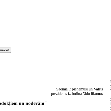
meklēt
Saeima ir pieņēmusi un Valsts
prezidents izsludina šādu likumu:
nodokļiem un nodevām"