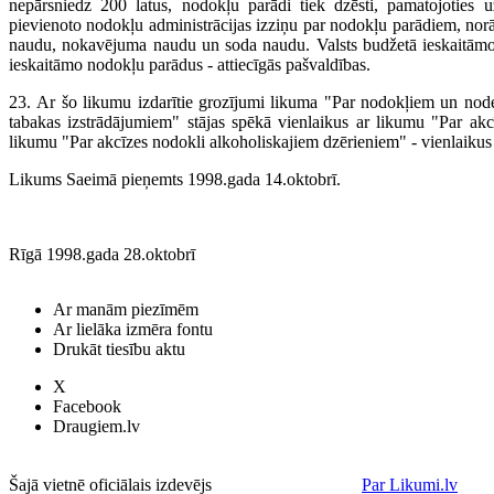
nepārsniedz 200 latus, nodokļu parādi tiek dzēsti, pamatojotie
pievienoto nodokļu administrācijas izziņu par nodokļu parādiem, no
naudu, nokavējuma naudu un soda naudu. Valsts budžetā ieskaitāmo 
ieskaitāmo nodokļu parādus - attiecīgās pašvaldības.
23. Ar šo likumu izdarītie grozījumi likuma "Par nodokļiem un nod
tabakas izstrādājumiem" stājas spēkā vienlaikus ar likumu "Par akc
likumu "Par akcīzes nodokli alkoholiskajiem dzērieniem" - vienlaikus
Likums Saeimā pieņemts 1998.gada 14.oktobrī.
Rīgā 1998.gada 28.oktobrī
Ar manām piezīmēm
Ar lielāka izmēra fontu
Drukāt tiesību aktu
X
Facebook
Draugiem.lv
Šajā vietnē oficiālais izdevējs
Par Likumi.lv