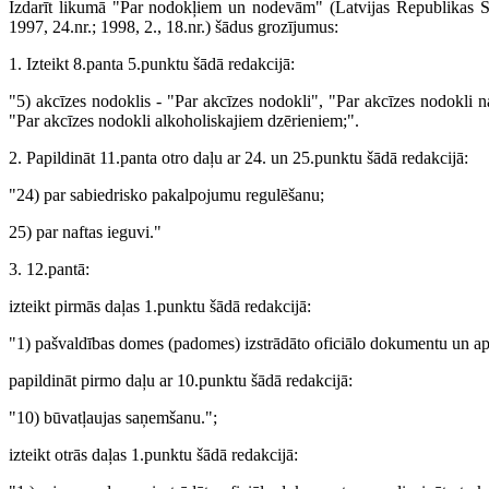
Izdarīt likumā "Par nodokļiem un nodevām" (Latvijas Republikas Sa
1997, 24.nr.; 1998, 2., 18.nr.) šādus grozījumus:
1. Izteikt 8.panta 5.punktu šādā redakcijā:
"5) akcīzes nodoklis - "Par akcīzes nodokli", "Par akcīzes nodokli 
"Par akcīzes nodokli alkoholiskajiem dzērieniem;".
2. Papildināt 11.panta otro daļu ar 24. un 25.punktu šādā redakcijā:
"24) par sabiedrisko pakalpojumu regulēšanu;
25) par naftas ieguvi."
3. 12.pantā:
izteikt pirmās daļas 1.punktu šādā redakcijā:
"1) pašvaldības domes (padomes) izstrādāto oficiālo dokumentu un ap
papildināt pirmo daļu ar 10.punktu šādā redakcijā:
"10) būvatļaujas saņemšanu.";
izteikt otrās daļas 1.punktu šādā redakcijā: