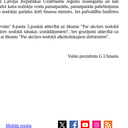
s uz Latvijas Republikas Uzņēmumu reģistra iesniegumu un tam
rādot katra nodokļu veida pamatparādu, pamatparāda palielinājuma
nodokļu parādus dzēš finansu ministrs, bet pašvaldību budžetos
evām" 8.panta 5.punktā attiecībā uz likumu "Par akcīzes nodokli
īzes nodokli tabakas izstrādājumiem", bet grozījumi attiecībā uz
 ar likumu "Par akcīzes nodokli alkoholiskajiem dzērieniem".
Valsts prezidents G.Ulmanis
Mobilā versija