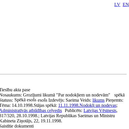
LV
EN
Tiesību akta pase
Nosaukums:
Grozījumi likumā "Par nodokļiem un nodevām"
spēkā
Spēkā esošs
Statuss:
esošs
Izdevējs:
Saeima
Veids:
likums
Pieņemts:
Tēma:
14.10.1998.
Stājas spēkā:
11.11.1998.
Nodokļi un nodevas
;
Administratīvās atbildības ceļvedis
Publicēts:
Latvijas Vēstnesis
,
317/320, 28.10.1998.; Latvijas Republikas Saeimas un Ministru
Kabineta Ziņotājs, 22, 19.11.1998.
Saistītie dokumenti