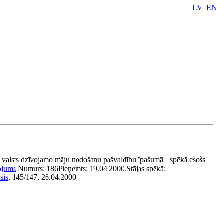
LV
EN
 valsts dzīvojamo māju nodošanu pašvaldību īpašumā
spēkā esošs
ojums
Numurs:
186
Pieņemts:
19.04.2000.
Stājas spēkā:
sis
, 145/147, 26.04.2000.