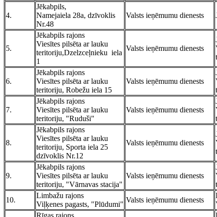
Jēkabpils,
4.
Namejaiela 28a, dzīvoklis
Valsts ieņēmumu dienests
Nr.48
Jēkabpils rajons
Viesītes pilsēta ar lauku
5.
Valsts ieņēmumu dienests
teritoriju,Dzelzceļnieku iela
1
Jēkabpils rajons
6.
Viesītes pilsēta ar lauku
Valsts ieņēmumu dienests
teritoriju, Robežu iela 15
Jēkabpils rajons
7.
Viesītes pilsēta ar lauku
Valsts ieņēmumu dienests
teritoriju, "Ruduši"
Jēkabpils rajons
Viesītes pilsēta ar lauku
8.
Valsts ieņēmumu dienests
teritoriju, Sporta iela 25
dzīvoklis Nr.12
Jēkabpils rajons
9.
Viesītes pilsēta ar lauku
Valsts ieņēmumu dienests
teritoriju, "Vārnavas stacija"
Limbažu rajons
10.
Valsts ieņēmumu dienests
Viļķenes pagasts, "Plūdumi"
Rīgas rajons