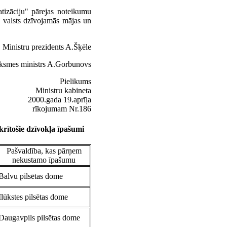
tizāciju" pārejas noteikumu
ā valsts dzīvojamās mājas un
Ministru prezidents A.Šķēle
iksmes ministrs A.Gorbunovs
Pielikums
Ministru kabineta
2000.gada 19.aprīļa
rīkojumam Nr.186
rītošie dzīvokļa īpašumi
Pašvaldība, kas pārņem
nekustamo īpašumu
Balvu pilsētas dome
Ilūkstes pilsētas dome
Daugavpils pilsētas dome