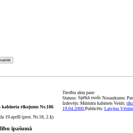
meklēt
Tiesību akta pase
Spēkā esošs
Statuss:
Nosaukums:
Par
Izdevējs:
Ministru kabinets
Veids:
rīk
u kabineta rīkojums Nr.186
19.04.2000.
Publicēts:
Latvijas Vēstne
 19.aprīlī (prot. Nr.18, 2.§)
ldību īpašumā