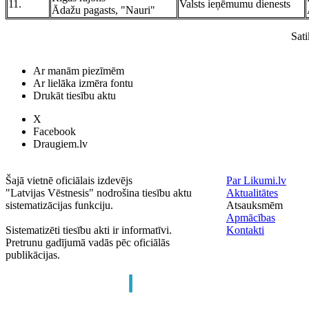
11.
Valsts ieņēmumu dienests
Ādažu pagasts, "Nauri"
Sat
Ar manām piezīmēm
Ar lielāka izmēra fontu
Drukāt tiesību aktu
X
Facebook
Draugiem.lv
Šajā vietnē oficiālais izdevējs
Par Likumi.lv
"Latvijas Vēstnesis" nodrošina tiesību aktu
Aktualitātes
sistematizācijas funkciju.
Atsauksmēm
Apmācības
Sistematizēti tiesību akti ir informatīvi.
Kontakti
Pretrunu gadījumā vadās pēc oficiālās
publikācijas.