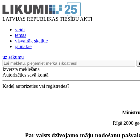
LATVIJAS REPUBLIKAS TIESĪBU AKTI
veidi
tēmas
visvairāk skatītie
jaunākie
uz sākumu
Izvērstā meklēšana
Autorizēties savā kontā
Kādēļ autorizēties vai reģistrēties?
Ministr
Rīgā 2000.gada
Par valsts dzīvojamo māju nodošanu pašva