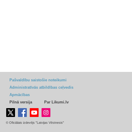
Pašvaldību saistošie noteikumi
Administratīvās atbildības ceļvedis
Apmācības
Pilnā versija
Par Likumi.lv
© Oficiālais izdevējs "Latvijas Vēstnesis"