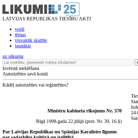
LATVIJAS REPUBLIKAS TIESĪBU AKTI
veidi
tēmas
visvairāk skatītie
jaunākie
uz sākumu
Izvērstā meklēšana
Autorizēties savā kontā
Kādēļ autorizēties vai reģistrēties?
Tie
Sta
Izd
Ministru kabineta rīkojums Nr. 370
24.
Sai
Rīgā 1998.gada 22.jūlijā (prot. Nr. 39, 16.§)
Par Latvijas Republikas un Spānijas Karalistes līgumu
par sadarbību kultūrā un izglītībā