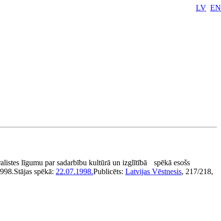
LV
EN
listes līgumu par sadarbību kultūrā un izglītībā
spēkā esošs
1998.
Stājas spēkā:
22.07.1998.
Publicēts:
Latvijas Vēstnesis
, 217/218,