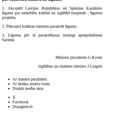
1. Akceptēt Latvijas Republikas un Spānijas Karalistes
līguma par sadarbību kultūrā un izglītībā (turpmāk - līgums)
projektu.
2. Pilnvarot kultūras ministru parakstīt līgumu.
3. Līgumu pēc tā parakstīšanas iesniegt apstiprināšanai
Saeimā.
Ministru prezidents G.Krasts
Izglītības un zinātnes ministrs J.Gaigals
Ar manām piezīmēm
Ar lielāka izmēra fontu
Drukāt tiesību aktu
X
Facebook
Draugiem.lv