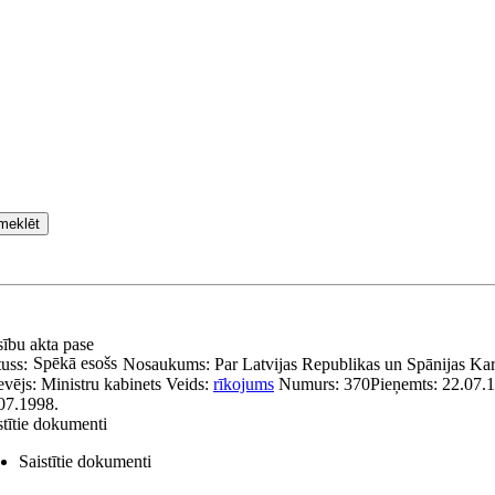
meklēt
sību akta pase
Spēkā esošs
tuss:
Nosaukums:
Par Latvijas Republikas un Spānijas Kara
evējs:
Ministru kabinets
Veids:
rīkojums
Numurs:
370
Pieņemts:
22.07.
07.1998.
stītie dokumenti
Saistītie dokumenti