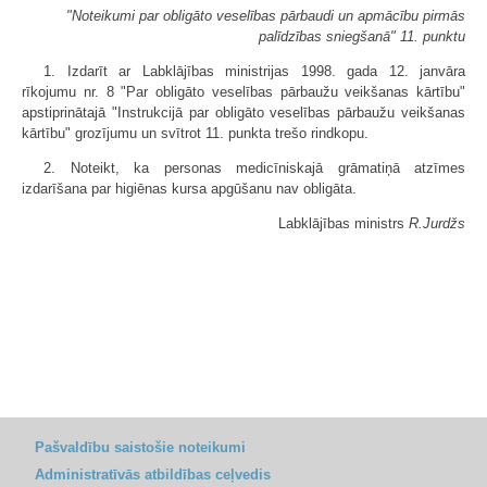
"Noteikumi par obligāto veselības pārbaudi un apmācību pirmās
palīdzības sniegšanā" 11. punktu
1. Izdarīt ar Labklājības ministrijas 1998. gada 12. janvāra
rīkojumu nr. 8 "Par obligāto veselības pārbaužu veikšanas kārtību"
apstiprinātajā "Instrukcijā par obligāto veselības pārbaužu veikšanas
kārtību" grozījumu un svītrot 11. punkta trešo rindkopu.
2. Noteikt, ka personas medicīniskajā grāmatiņā atzīmes
izdarīšana par higiēnas kursa apgūšanu nav obligāta.
Labklājības ministrs
R.Jurdžs
Pašvaldību saistošie noteikumi
Administratīvās atbildības ceļvedis