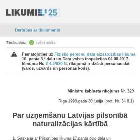
Darbības ar dokumentu
Tiesību akts:
spēkā esošs
Pamatojoties uz
Fizisko personu datu aizsardzības likuma
1
10. panta 3.
daļu un Datu valsts inspekcijas 04.08.2017.
lēmumu Nr.
2-4.3/820-N
, rīkojumā ir dzēsti personas dati
(vārds, uzvārds un personas kods).
Ministru kabineta rīkojums Nr. 329
Rīgā 1998.gada 30.jūnijā (prot. Nr. 34 8.§)
Par uzņemšanu Latvijas pilsonībā
naturalizācijas kārtībā
1. Saskaņā ar Pilsonības likuma 17.panta otro daļu un