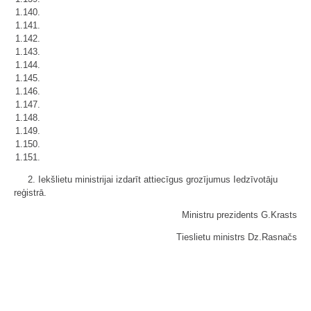
1.140.
1.141.
1.142.
1.143.
1.144.
1.145.
1.146.
1.147.
1.148.
1.149.
1.150.
1.151.
2. Iekšlietu ministrijai izdarīt attiecīgus grozījumus Iedzīvotāju
reģistrā.
Ministru prezidents G.Krasts
Tieslietu ministrs Dz.Rasnačs