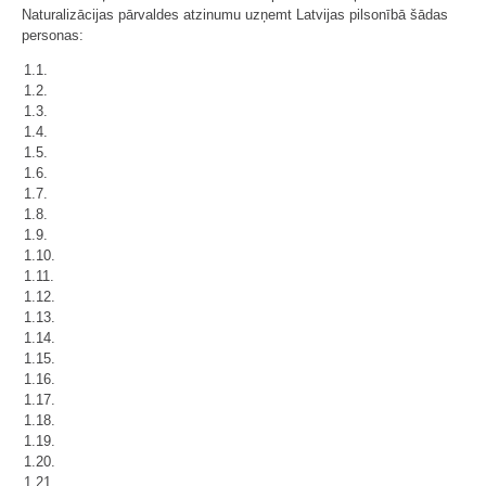
Naturalizācijas pārvaldes atzinumu uzņemt Latvijas pilsonībā šādas
personas:
1.1.
1.2.
1.3.
1.4.
1.5.
1.6.
1.7.
1.8.
1.9.
1.10.
1.11.
1.12.
1.13.
1.14.
1.15.
1.16.
1.17.
1.18.
1.19.
1.20.
1.21.