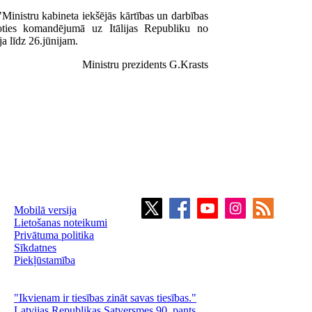
Ministru kabineta iekšējās kārtības un darbības
oties komandējumā uz Itālijas Republiku no
ja līdz 26.jūnijam.
Ministru prezidents G.Krasts
Mobilā versija
Lietošanas noteikumi
Privātuma politika
Sīkdatnes
Piekļūstamība
"Ikvienam ir tiesības zināt savas tiesības."
Latvijas Republikas Satversmes 90. pants