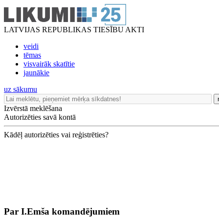
LATVIJAS REPUBLIKAS TIESĪBU AKTI
veidi
tēmas
visvairāk skatītie
jaunākie
uz sākumu
Izvērstā meklēšana
Autorizēties savā kontā
Kādēļ autorizēties vai reģistrēties?
Par I.Emša komandējumiem