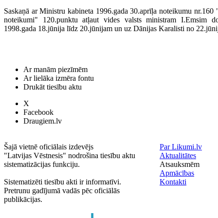
Saskaņā ar Ministru kabineta 1996.gada 30.aprīļa noteikumu nr.160 "
noteikumi" 120.punktu atļaut vides valsts ministram I.Emsim d
1998.gada 18.jūnija līdz 20.jūnijam un uz Dānijas Karalisti no 22.jūni
Ar manām piezīmēm
Ar lielāka izmēra fontu
Drukāt tiesību aktu
X
Facebook
Draugiem.lv
Šajā vietnē oficiālais izdevējs
Par Likumi.lv
"Latvijas Vēstnesis" nodrošina tiesību aktu
Aktualitātes
sistematizācijas funkciju.
Atsauksmēm
Apmācības
Sistematizēti tiesību akti ir informatīvi.
Kontakti
Pretrunu gadījumā vadās pēc oficiālās
publikācijas.