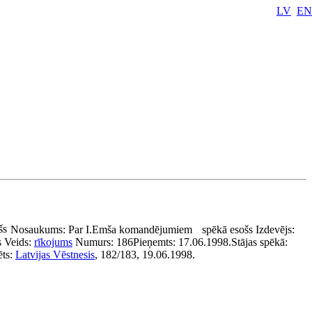
LV
EN
šs
Nosaukums:
Par I.Emša komandējumiem
spēkā esošs
Izdevējs:
s
Veids:
rīkojums
Numurs:
186
Pieņemts:
17.06.1998.
Stājas spēkā:
ēts:
Latvijas Vēstnesis
, 182/183, 19.06.1998.