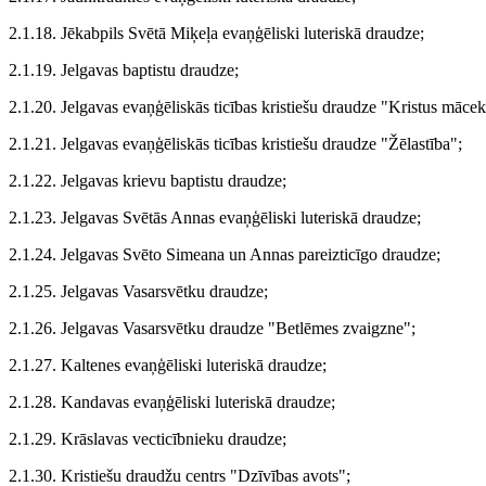
2.1.18. Jēkabpils Svētā Miķeļa evaņģēliski luteriskā draudze;
2.1.19. Jelgavas baptistu draudze;
2.1.20. Jelgavas evaņģēliskās ticības kristiešu draudze "Kristus mācek
2.1.21. Jelgavas evaņģēliskās ticības kristiešu draudze "Žēlastība";
2.1.22. Jelgavas krievu baptistu draudze;
2.1.23. Jelgavas Svētās Annas evaņģēliski luteriskā draudze;
2.1.24. Jelgavas Svēto Simeana un Annas pareizticīgo draudze;
2.1.25. Jelgavas Vasarsvētku draudze;
2.1.26. Jelgavas Vasarsvētku draudze "Betlēmes zvaigzne";
2.1.27. Kaltenes evaņģēliski luteriskā draudze;
2.1.28. Kandavas evaņģēliski luteriskā draudze;
2.1.29. Krāslavas vecticībnieku draudze;
2.1.30. Kristiešu draudžu centrs "Dzīvības avots";