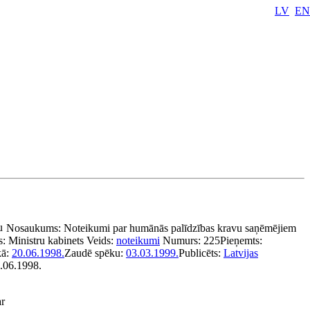
LV
EN
u
Nosaukums:
Noteikumi par humānās palīdzības kravu saņēmējiem
s:
Ministru kabinets
Veids:
noteikumi
Numurs:
225
Pieņemts:
kā:
20.06.1998.
Zaudē spēku:
03.03.1999.
Publicēts:
Latvijas
9.06.1998.
ar