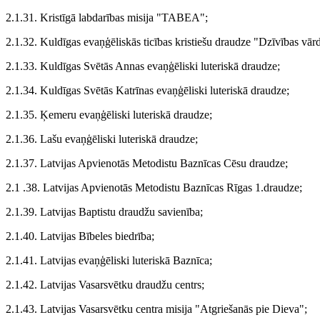
2.1.31. Kristīgā labdarības misija "TABEA";
2.1.32. Kuldīgas evaņģēliskās ticības kristiešu draudze "Dzīvības vār
2.1.33. Kuldīgas Svētās Annas evaņģēliski luteriskā draudze;
2.1.34. Kuldīgas Svētās Katrīnas evaņģēliski luteriskā draudze;
2.1.35. Ķemeru evaņģēliski luteriskā draudze;
2.1.36. Lašu evaņģēliski luteriskā draudze;
2.1.37. Latvijas Apvienotās Metodistu Baznīcas Cēsu draudze;
2.1 .38. Latvijas Apvienotās Metodistu Baznīcas Rīgas 1.draudze;
2.1.39. Latvijas Baptistu draudžu savienība;
2.1.40. Latvijas Bībeles biedrība;
2.1.41. Latvijas evaņģēliski luteriskā Baznīca;
2.1.42. Latvijas Vasarsvētku draudžu centrs;
2.1.43. Latvijas Vasarsvētku centra misija "Atgriešanās pie Dieva";