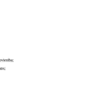
pvienība;
trs;