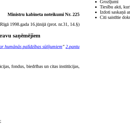
Grozījumi
Tiesību akti, ku
Izdoti saskaņā a
Ministru kabineta noteikumi Nr. 225
Citi saistītie do
Rīgā 1998.gada 16.jūnijā (prot. nr.31, 14.§)
kravu saņēmējiem
ar humānās palīdzības sūtījumiem
"
2.pantu
ijas, fondus, biedrības un citas institūcijas,
;