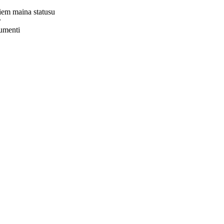
riem maina statusu
r
kumenti