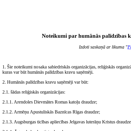
Noteikumi par humānās palīdzības 
Izdoti saskaņā ar likuma "
P
1. Šie noteikumi nosaka sabiedriskās organizācijas, reliģiskās organizāc
kuras var būt humānās palīdzības kravu saņēmēji.
2. Humānās palīdzības kravu saņēmēji var būt:
2.1. šādas reliģiskās organizācijas:
2.1.1. Arendoles Dievmātes Romas katoļu draudze;
2.1.2. Armēņu Apustuliskās Baznīcas Rīgas draudze;
2.1.3. Augsburgas ticības apliecības Jelgavas luterāņu Kristus draudze