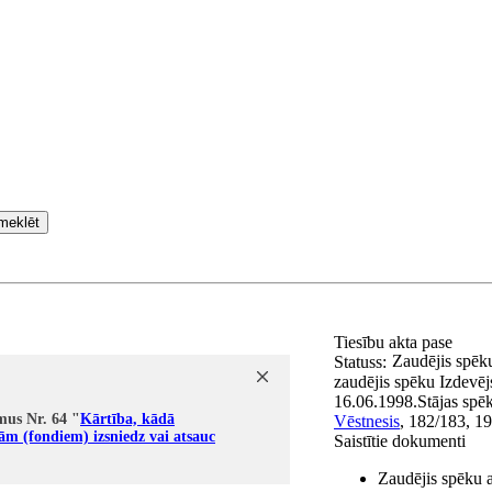
meklēt
Tiesību akta pase
Zaudējis spēk
Statuss:
zaudējis spēku
Izdevēj
16.06.1998.
Stājas spē
mus Nr. 64 "
Kārtība, kādā
Vēstnesis
, 182/183, 1
ām (fondiem) izsniedz vai atsauc
Saistītie dokumenti
Zaudējis spēku 