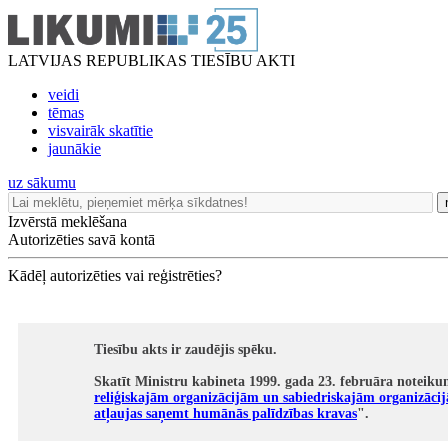
LATVIJAS REPUBLIKAS TIESĪBU AKTI
veidi
tēmas
visvairāk skatītie
jaunākie
uz sākumu
Izvērstā meklēšana
Autorizēties savā kontā
Kādēļ autorizēties vai reģistrēties?
Tiesību akts ir zaudējis spēku.
Skatīt Ministru kabineta 1999. gada 23. februāra noteiku
reliģiskajām organizācijām un sabiedriskajām organizācij
atļaujas saņemt humānās palīdzības kravas
".