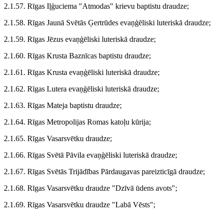
2.1.57. Rīgas Iļģuciema "Atmodas" krievu baptistu draudze;
2.1.58. Rīgas Jaunā Svētās Ģertrūdes evaņģēliski luteriskā draudze;
2.1.59. Rīgas Jēzus evaņģēliski luteriskā draudze;
2.1.60. Rīgas Krusta Baznīcas baptistu draudze;
2.1.61. Rīgas Krusta evaņģēliski luteriskā draudze;
2.1.62. Rīgas Lutera evaņģēliski luteriskā draudze;
2.1.63. Rīgas Mateja baptistu draudze;
2.1.64. Rīgas Metropolijas Romas katoļu kūrija;
2.1.65. Rīgas Vasarsvētku draudze;
2.1.66. Rīgas Svētā Pāvila evaņģēliski luteriskā draudze;
2.1.67. Rīgas Svētās Trijādības Pārdaugavas pareizticīgā draudze;
2.1.68. Rīgas Vasarsvētku draudze "Dzīvā ūdens avots";
2.1.69. Rīgas Vasarsvētku draudze "Labā Vēsts";