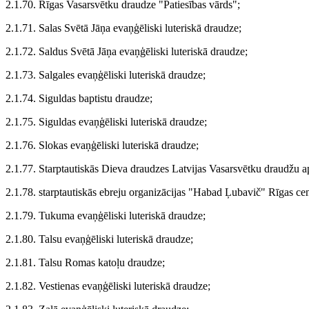
2.1.70. Rīgas Vasarsvētku draudze "Patiesības vārds";
2.1.71. Salas Svētā Jāņa evaņģēliski luteriskā draudze;
2.1.72. Saldus Svētā Jāņa evaņģēliski luteriskā draudze;
2.1.73. Salgales evaņģēliski luteriskā draudze;
2.1.74. Siguldas baptistu draudze;
2.1.75. Siguldas evaņģēliski luteriskā draudze;
2.1.76. Slokas evaņģēliski luteriskā draudze;
2.1.77. Starptautiskās Dieva draudzes Latvijas Vasarsvētku draudžu a
2.1.78. starptautiskās ebreju organizācijas "Habad Ļubavič" Rīgas cen
2.1.79. Tukuma evaņģēliski luteriskā draudze;
2.1.80. Talsu evaņģēliski luteriskā draudze;
2.1.81. Talsu Romas katoļu draudze;
2.1.82. Vestienas evaņģēliski luteriskā draudze;