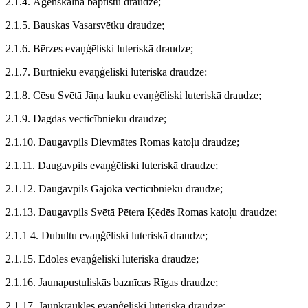
2.1.4. Āgenskalna baptistu draudze;
2.1.5. Bauskas Vasarsvētku draudze;
2.1.6. Bērzes evaņģēliski luteriskā draudze;
2.1.7. Burtnieku evaņģēliski luteriskā draudze:
2.1.8. Cēsu Svētā Jāņa lauku evaņģēliski luteriskā draudze;
2.1.9. Dagdas vecticībnieku draudze;
2.1.10. Daugavpils Dievmātes Romas katoļu draudze;
2.1.11. Daugavpils evaņģēliski luteriskā draudze;
2.1.12. Daugavpils Gajoka vecticībnieku draudze;
2.1.13. Daugavpils Svētā Pētera Ķēdēs Romas katoļu draudze;
2.1.1 4. Dubultu evaņģēliski luteriskā draudze;
2.1.15. Ēdoles evaņģēliski luteriskā draudze;
2.1.16. Jaunapustuliskās baznīcas Rīgas draudze;
2.1.17. Jaunkraukles evaņģēliski luteriskā draudze;