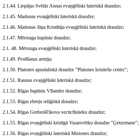
2.1.44. Liepājas Svētās Annas evaņģēliski luteriskā draudze;
2.1.45. Madonas evaņģēliski luteriskā draudze;
2.1.46. Madonas Jāņa Kristītāja evaņģēliski luteriskā draudze;
2.1.47. Mērsraga baptistu draudze;
2.1. 48. Mērsraga evaņģēliski luteriskā draudze;
2.1.49. Pestīšanas armija;
2.1.50. Platones apustuliskā draudze "Platones kristiešu centrs";
2.1.51. Raunas evaņģēliski luteriskā draudze;
2.1.52. Rīgas baptistu Vīlandes draudze;
2.1.53. Rīgas ebreju reliģiskā draudze;
2.1.54. Rīgas Grebenščikova vecticībnieku draudze;
2.1.55. Rīgas evaņģēliski kristīgā Vasarsvētku draudze "Ģetzemane";
2.1.56. Rīgas evaņģēliski luteriskā Misiones draudze;