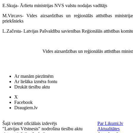
E.Skuja- Ārlietu ministrijas NVS valstu nodaļas vadītājs
M.Vircavs- Vides aizsardzības un reģionālās attīstības ministrij
priekšnieks
L.Začesta- Latvijas Pašvaldību savienības Reģionālās attīstības komite
Vides aizsardzības un reģionālās attīstības mini
Ar manām piezīmēm
Ar lielāka izmēra fontu
Drukāt tiesību aktu
X
Facebook
Draugiem.lv
Šajā vietnē oficiālais izdevējs
Par Likumi.lv
"Latvijas Vēstnesis" nodrošina tiesību aktu
Aktualitātes