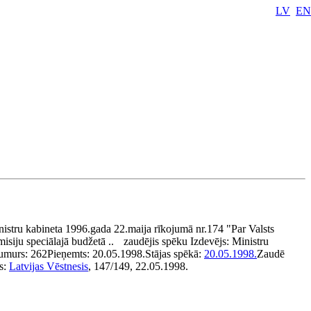
LV
EN
istru kabineta 1996.gada 22.maija rīkojumā nr.174 "Par Valsts
isiju speciālajā budžetā ..
zaudējis spēku
Izdevējs:
Ministru
umurs:
262
Pieņemts:
20.05.1998.
Stājas spēkā:
20.05.1998.
Zaudē
s:
Latvijas Vēstnesis
, 147/149, 22.05.1998.