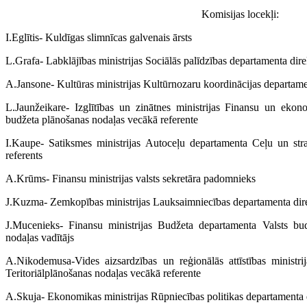
Komisijas locekļi:
I.Eglītis- Kuldīgas slimnīcas galvenais ārsts
L.Grafa- Labklājības ministrijas Sociālās palīdzības departamenta dire
A.Jansone- Kultūras ministrijas Kultūrnozaru koordinācijas departame
L.Jaunžeikare- Izglītības un zinātnes ministrijas Finansu un eko
budžeta plānošanas nodaļas vecākā referente
I.Kaupe- Satiksmes ministrijas Autoceļu departamenta Ceļu un str
referents
A.Krūms- Finansu ministrijas valsts sekretāra padomnieks
J.Kuzma- Zemkopības ministrijas Lauksaimniecības departamenta direkt
J.Mucenieks- Finansu ministrijas Budžeta departamenta Valsts b
nodaļas vadītājs
A.Nikodemusa-Vides aizsardzības un reģionālās attīstības ministrij
Teritoriālplānošanas nodaļas vecākā referente
A.Skuja- Ekonomikas ministrijas Rūpniecības politikas departamenta 