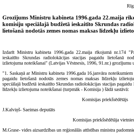
Rīg
Grozījums Ministru kabineta 1996.gada 22.maija rīk
komisiju speciālajā budžetā ieskaitīto Skrundas radio
lietošanā nodotās zemes nomas maksas līdzekļu izlie
Izdarīt Ministru kabineta 1996.gada 22.maija rīkojumā nr.174 "Pa
ieskaitīto Skrundas radiolokācijas stacijas pagaidu lietošanā 
izlietojuma noteikšanai" (Latvijas Vēstnesis, 1996, 91.nr.) grozījumu u
"1. Saskaņā ar Ministru kabineta 1996.gada 16.janvāra noteikumiem n
pagaidu lietošanā nodotās zemes nomas maksas līdzekļu izlietoju
speciālajā budžetā ieskaitīto Skrundas radiolokācijas stacijas pagai
līdzekļu izlietojuma noteikšanai (turpmāk - Komisija ) šādā sastāvā:
Komisijas priekšsēdētājs
J.Kalviņš- Saeimas deputāts
Komisijas priekšsēdētāja vietnie
M.Grase- vides aizsardzības un reģionālās attīstības ministra padomni