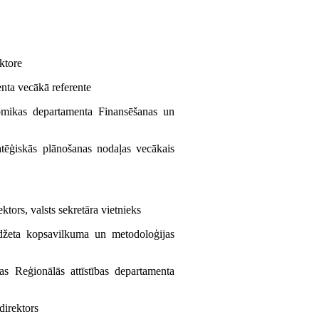
ktore
nta vecākā referente
nomikas departamenta Finansēšanas un
atēģiskās plānošanas nodaļas vecākais
ors, valsts sekretāra vietnieks
udžeta kopsavilkuma un metodoloģijas
as Reģionālās attīstības departamenta
direktors