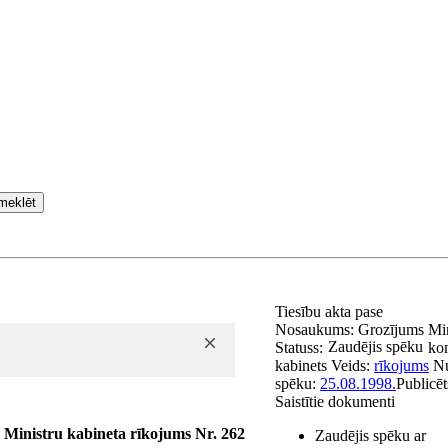
meklēt
Tiesību akta pase
Nosaukums:
Grozījums Min
Zaudējis spēku
Statuss:
kom
kabinets
Veids:
rīkojums
N
spēku:
25.08.1998.
Publicēt
Saistītie dokumenti
Ministru kabineta rīkojums Nr. 262
Zaudējis spēku ar