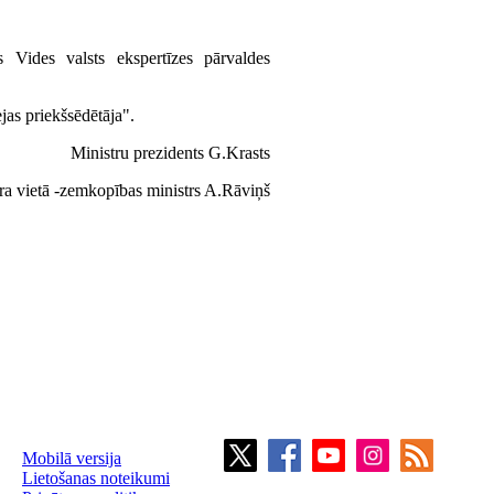
as Vides valsts ekspertīzes pārvaldes
jas priekšsēdētāja".
Ministru prezidents G.Krasts
stra vietā -zemkopības ministrs A.Rāviņš
Mobilā versija
Lietošanas noteikumi