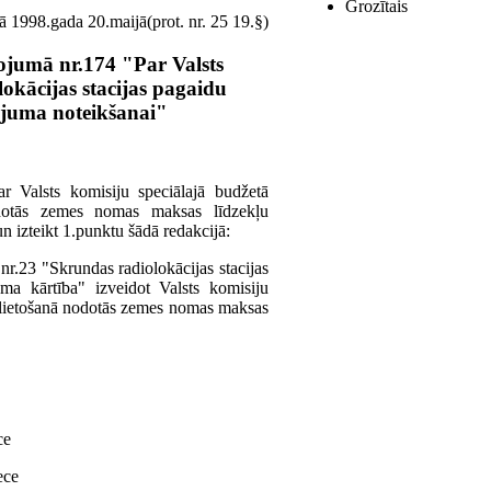
Grozītais
ā 1998.gada 20.maijā(prot. nr. 25 19.§)
ojumā nr.174 "Par Valsts
lokācijas stacijas pagaidu
tojuma noteikšanai"
r Valsts komisiju speciālajā budžetā
nodotās zemes nomas maksas līdzekļu
n izteikt 1.punktu šādā redakcijā:
r.23 "Skrundas radiolokācijas stacijas
ma kārtība" izveidot Valsts komisiju
du lietošanā nodotās zemes nomas maksas
ce
ece