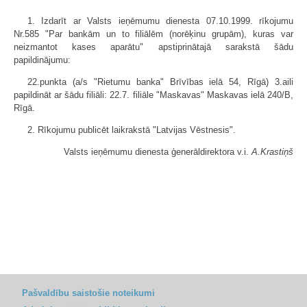
1. Izdarīt ar Valsts ieņēmumu dienesta 07.10.1999. rīkojumu
Nr.585 "Par bankām un to filiālēm (norēķinu grupām), kuras var
neizmantot kases aparātu" apstiprinātajā sarakstā šādu
papildinājumu:
22.punkta (a/s "Rietumu banka" Brīvības ielā 54, Rīgā) 3.aili
papildināt ar šādu filiāli: 22.7. filiāle "Maskavas" Maskavas ielā 240/B,
Rīgā.
2. Rīkojumu publicēt laikrakstā "Latvijas Vēstnesis".
Valsts ieņēmumu dienesta ģenerāldirektora v.i.
A.Krastiņš
Pašvaldību saistošie noteikumi