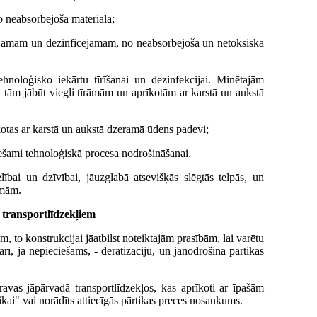
 neabsorbējoša materiāla;
ājamām un dezinficējamām, no neabsorbējoša un netoksiska
hnoloģisko iekārtu tīrīšanai un dezinfekcijai. Minētajām
u, tām jābūt viegli tīrāmām un aprīkotām ar karstā un aukstā
kotas ar karstā un aukstā dzeramā ūdens padevi;
ciešami tehnoloģiskā procesa nodrošināšanai.
lībai un dzīvībai, jāuzglabā atsevišķās slēgtās telpās, un
amām.
n transportlīdzekļiem
m, to konstrukcijai jāatbilst noteiktajām prasībām, lai varētu
 arī, ja nepieciešams, - deratizāciju, un jānodrošina pārtikas
avas jāpārvadā transportlīdzekļos, kas aprīkoti ar īpašām
ikai" vai norādīts attiecīgās pārtikas preces nosaukums.