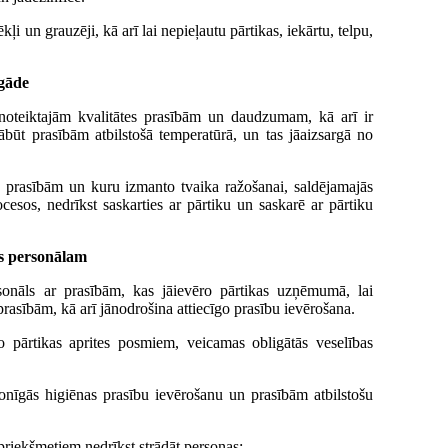
i un grauzēji, kā arī lai nepieļautu pārtikas, iekārtu, telpu,
gāde
noteiktajām kvalitātes prasībām un daudzumam, kā arī ir
ābūt prasībām atbilstošā temperatūrā, un tas jāaizsargā no
 prasībām un kuru izmanto tvaika ražošanai, saldējamajās
ocesos, nedrīkst saskarties ar pārtiku un saskarē ar pārtiku
as personālam
rsonāls ar prasībām, kas jāievēro pārtikas uzņēmumā, lai
rasībām, kā arī jānodrošina attiecīgo prasību ievērošana.
o pārtikas aprites posmiem, veicamas obligātās veselības
onīgās higiēnas prasību ievērošanu un prasībām atbilstošu
priekšmetiem nedrīkst strādāt personas: