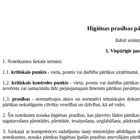
Higiēnas prasības pā
Izdoti sask
I. Vispārīgie ja
1. Noteikumos lietotie termini:
1.1.
kritiskais punkts
- vieta, posms vai darbība pārtikas uzņēmumā, k
1.2.
kritiskais kontroles punkts
- vieta, posms vai darbība pārtika
novērstu vai samazinātu līdz pieļaujamajam līmenim pārtikas piesārņ
1.3.
prasības
- normatīvajos aktos un normatīvi tehniskajos dokumen
pārtikas nekaitīgums cilvēku veselībai un dzīvībai, kā arī videi.
2. Šie noteikumi nosaka higiēnas prasības, kas jāievēro šādos pārtika
sagatavošana pārstrādei, pārstrāde, iesaiņošana, uzglabāšana, pārkrauš
3. Saskaņā ar kompetences sadalījumu starp ministrijām atbildīgais m
noteikumus, nosaka pārtikas higiēnas īpašās prasības atsevišķām pārti