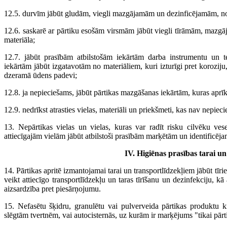
12.5. durvīm jābūt gludām, viegli mazgājamām un dezinficējamām, no
12.6. saskarē ar pārtiku esošām virsmām jābūt viegli tīrāmām, mazg
materiāla;
12.7. jābūt prasībām atbilstošām iekārtām darba instrumentu un te
iekārtām jābūt izgatavotām no materiāliem, kuri izturīgi pret korozij
dzeramā ūdens padevi;
12.8. ja nepieciešams, jābūt pārtikas mazgāšanas iekārtām, kuras aprī
12.9. nedrīkst atrasties vielas, materiāli un priekšmeti, kas nav nepie
13. Nepārtikas vielas un vielas, kuras var radīt risku cilvēku vese
attiecīgajām vielām jābūt atbilstoši prasībām marķētām un identificēj
IV. Higiēnas prasības tarai u
14. Pārtikas apritē izmantojamai tarai un transportlīdzekļiem jābūt tīrie
veikt attiecīgo transportlīdzekļu un taras tīrīšanu un dezinfekciju, kā
aizsardzība pret piesārņojumu.
15. Nefasētu šķidru, granulētu vai pulverveida pārtikas produktu kr
slēgtām tvertnēm, vai autocisternās, uz kurām ir marķējums "tikai pārt