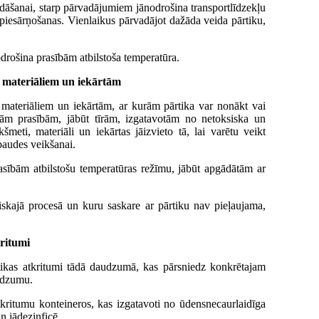
vadāšanai, starp pārvadājumiem jānodrošina transportlīdzekļu
no piesārņošanas. Vienlaikus pārvadājot dažāda veida pārtiku,
odrošina prasībām atbilstoša temperatūra.
, materiāliem un iekārtām
 materiāliem un iekārtām, ar kurām pārtika var nonākt vai
ajām prasībām, jābūt tīrām, izgatavotām no netoksiska un
šmeti, materiāli un iekārtas jāizvieto tā, lai varētu veikt
rbaudes veikšanai.
asībām atbilstošu temperatūras režīmu, jābūt apgādātām ar
skajā procesā un kuru saskare ar pārtiku nav pieļaujama,
kritumi
rtikas atkritumi tādā daudzumā, kas pārsniedz konkrētajam
udzumu.
atkritumu konteineros, kas izgatavoti no ūdensnecaurlaidīga
un jādezinficē.