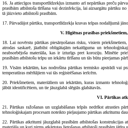
16. Ja attiecīgos transportlīdzekļus izmanto arī nepārtikas preču pār
prasībām atbilstoša tīrīšana vai dezinfekcija, lai aizsargātu pārtiku 
tā jāizvieto atbilstoši prasībām.
17. Pārvadājot pārtiku, transportlīdzekļa kravas telpas nodalījumā jān
V. Higiēnas prasības priekšmetiem
18. Lai novērstu pārtikas piesārņošanas risku, visiem priekšmetiem,
atrodas saskarē, jāatbilst obligātajām nekaitīguma un tehnoloģisk
neabsorbējoša materiāla, kas ir izturīgs pret koroziju. Minētie priek
prasībām atbilstošu telpu un iekārtu tīrīšanu un tās būtu pieejamas pā
19. Visām iekārtām, kas nodrošina pārtikas termisko apstrādi vai pr
temperatūras mērītājiem vai tās reģistrēšanas ierīcēm.
20. Priekšmetiem, materiāliem un iekārtām, kuras izmanto tehnoloģi
jābūt identificētiem, un tie jāuzglabā slēgtās glabātavās.
VI. Pārtikas at
21. Pārtikas ražošanas un uzglabāšanas telpās nedrīkst atrasties pā
tehnoloģiskajam procesam noteikto pieļaujamo pārtikas atkritumu da
22. Pārtikas atkritumi jāuzglabā prasībām atbilstošas konstrukcijas 
materiāla un kuri pirms atkārtotas lietošanas atbilstoši prasībām jātīra 