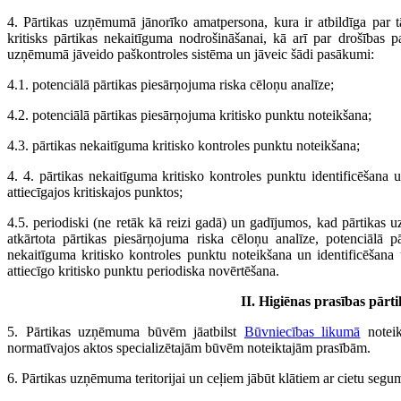
4. Pārtikas uzņēmumā jānorīko amatpersona, kura ir atbildīga par t
kritisks pārtikas nekaitīguma nodrošināšanai, kā arī par drošības 
uzņēmumā jāveido paškontroles sistēma un jāveic šādi pasākumi:
4.1. potenciālā pārtikas piesārņojuma riska cēloņu analīze;
4.2. potenciālā pārtikas piesārņojuma kritisko punktu noteikšana;
4.3. pārtikas nekaitīguma kritisko kontroles punktu noteikšana;
4. 4. pārtikas nekaitīguma kritisko kontroles punktu identificēšana
attiecīgajos kritiskajos punktos;
4.5. periodiski (ne retāk kā reizi gadā) un gadījumos, kad pārtikas 
atkārtota pārtikas piesārņojuma riska cēloņu analīze, potenciālā p
nekaitīguma kritisko kontroles punktu noteikšana un identificēšana
attiecīgo kritisko punktu periodiska novērtēšana.
II. Higiēnas prasības pā
5. Pārtikas uzņēmuma būvēm jāatbilst
Būvniecības likumā
noteik
normatīvajos aktos specializētajām būvēm noteiktajām prasībām.
6. Pārtikas uzņēmuma teritorijai un ceļiem jābūt klātiem ar cietu seg