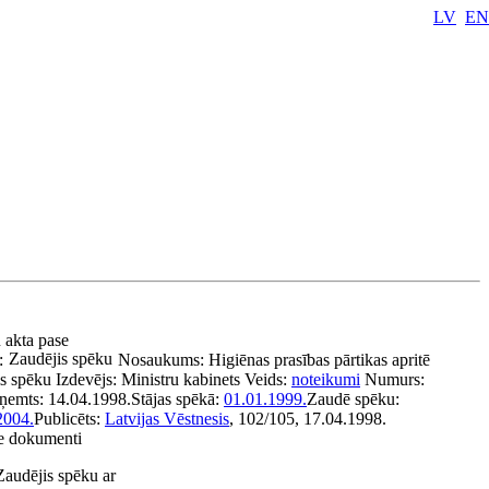
LV
EN
u akta pase
Zaudējis spēku
:
Nosaukums:
Higiēnas prasības pārtikas apritē
is spēku
Izdevējs:
Ministru kabinets
Veids:
noteikumi
Numurs:
eņemts:
14.04.1998.
Stājas spēkā:
01.01.1999.
Zaudē spēku:
2004.
Publicēts:
Latvijas Vēstnesis
, 102/105, 17.04.1998.
ie dokumenti
Zaudējis spēku ar