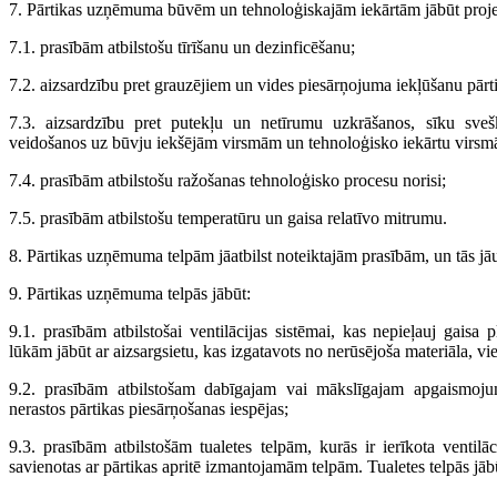
7. Pārtikas uzņēmuma būvēm un tehnoloģiskajām iekārtām jābūt projekt
7.1. prasībām atbilstošu tīrīšanu un dezinficēšanu;
7.2. aizsardzību pret grauzējiem un vides piesārņojuma iekļūšanu pā
7.3. aizsardzību pret putekļu un netīrumu uzkrāšanos, sīku sve
veidošanos uz būvju iekšējām virsmām un tehnoloģisko iekārtu virsm
7.4. prasībām atbilstošu ražošanas tehnoloģisko procesu norisi;
7.5. prasībām atbilstošu temperatūru un gaisa relatīvo mitrumu.
8. Pārtikas uzņēmuma telpām jāatbilst noteiktajām prasībām, un tās jāuz
9. Pārtikas uzņēmuma telpās jābūt:
9.1. prasībām atbilstošai ventilācijas sistēmai, kas nepieļauj gaisa 
lūkām jābūt ar aizsargsietu, kas izgatavots no nerūsējoša materiāla,
9.2. prasībām atbilstošam dabīgajam vai mākslīgajam apgaismoj
nerastos pārtikas piesārņošanas iespējas;
9.3. prasībām atbilstošām tualetes telpām, kurās ir ierīkota ventilā
savienotas ar pārtikas apritē izmantojamām telpām. Tualetes telpās j