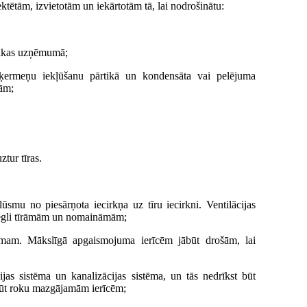
ētām, izvietotām un iekārtotām tā, lai nodrošinātu:
rtikas uzņēmumā;
šķermeņu iekļūšanu pārtikā un kondensāta vai pelējuma
ām;
tur tīras.
plūsmu no piesārņota iecirkņa uz tīru iecirkni. Ventilācijas
 viegli tīrāmām un nomaināmām;
umam. Mākslīgā apgaismojuma ierīcēm jābūt drošām, lai
cijas sistēma un kanalizācijas sistēma, un tās nedrīkst būt
ābūt roku mazgājamām ierīcēm;