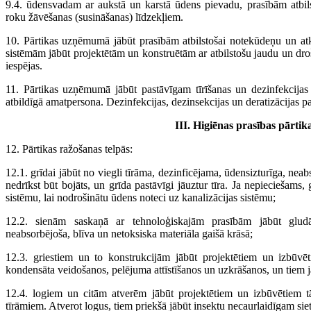
9.4. ūdensvadam ar aukstā un karstā ūdens pievadu, prasībām atbil
roku žāvēšanas (susināšanas) līdzekļiem.
10. Pārtikas uzņēmumā jābūt prasībām atbilstošai notekūdeņu un atk
sistēmām jābūt projektētām un konstruētām ar atbilstošu jaudu un droš
iespējas.
11. Pārtikas uzņēmumā jābūt pastāvīgam tīrīšanas un dezinfekcijas 
atbildīgā amatpersona. Dezinfekcijas, dezinsekcijas un deratizācijas p
III. Higiēnas prasības pārti
12. Pārtikas ražošanas telpās:
12.1. grīdai jābūt no viegli tīrāma, dezinficējama, ūdensizturīga, nea
nedrīkst būt bojāts, un grīda pastāvīgi jāuztur tīra. Ja nepieciešams,
sistēmu, lai nodrošinātu ūdens noteci uz kanalizācijas sistēmu;
12.2. sienām saskaņā ar tehnoloģiskajām prasībām jābūt gludā
neabsorbējoša, blīva un netoksiska materiāla gaišā krāsā;
12.3. griestiem un to konstrukcijām jābūt projektētiem un izbūvē
kondensāta veidošanos, pelējuma attīstīšanos un uzkrāšanos, un tiem j
12.4. logiem un citām atverēm jābūt projektētiem un izbūvētiem tā
tīrāmiem. Atverot logus, tiem priekšā jābūt insektu necaurlaidīgam siet