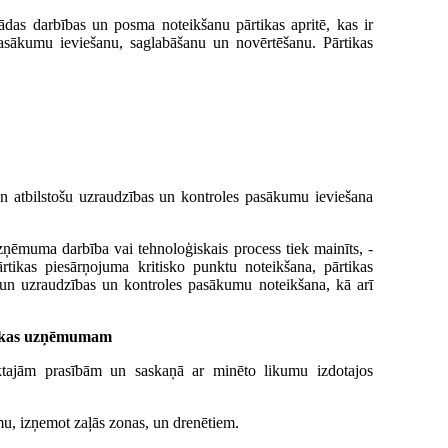
ādas darbības un posma noteikšanu pārtikas apritē, kas ir
pasākumu ieviešanu, saglabāšanu un novērtēšanu. Pārtikas
 un atbilstošu uzraudzības un kontroles pasākumu ieviešana
uzņēmuma darbība vai tehnoloģiskais process tiek mainīts, -
ārtikas piesārņojuma kritisko punktu noteikšana, pārtikas
 un uzraudzības un kontroles pasākumu noteikšana, kā arī
rtikas uzņēmumam
tajām prasībām un saskaņā ar minēto likumu izdotajos
umu, izņemot zaļās zonas, un drenētiem.