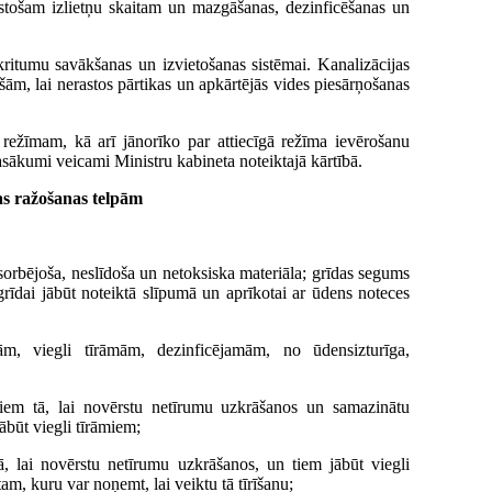
stošam izlietņu skaitam un mazgāšanas, dezinficēšanas un
ritumu savākšanas un izvietošanas sistēmai. Kanalizācijas
ām, lai nerastos pārtikas un apkārtējās vides piesārņošanas
režīmam, kā arī jānorīko par attiecīgā režīma ievērošanu
asākumi veicami Ministru kabineta noteiktajā kārtībā.
kas ražošanas telpām
bsorbējoša, neslīdoša un netoksiska materiāla; grīdas segums
 grīdai jābūt noteiktā slīpumā un aprīkotai ar ūdens noteces
m, viegli tīrāmām, dezinficējamām, no ūdensizturīga,
tiem tā, lai novērstu netīrumu uzkrāšanos un samazinātu
ābūt viegli tīrāmiem;
, lai novērstu netīrumu uzkrāšanos, un tiem jābūt viegli
am, kuru var noņemt, lai veiktu tā tīrīšanu;