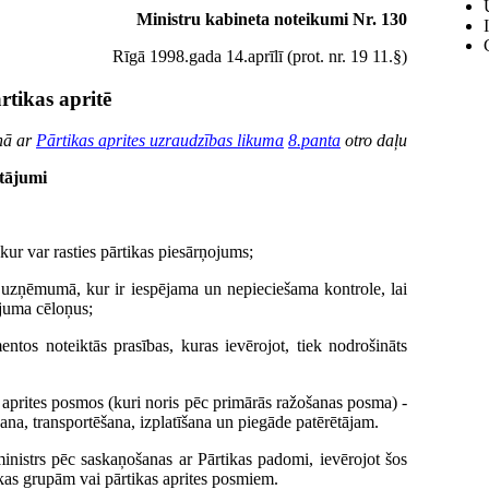
Ministru kabineta noteikumi Nr. 130
Rīgā 1998.gada 14.aprīlī (prot. nr. 19 11.§)
rtikas apritē
aņā ar
Pārtikas aprites uzraudzības likuma
8.panta
otro daļu
utājumi
ur var rasties pārtikas piesārņojums;
s uzņēmumā, kur ir iespējama un nepieciešama kontrole, lai
ojuma cēloņus;
tos noteiktās prasības, kuras ievērojot, tiek nodrošināts
s aprites posmos (kuri noris pēc primārās ražošanas posma) -
ana, transportēšana, izplatīšana un piegāde patērētājam.
inistrs pēc saskaņošanas ar Pārtikas padomi, ievērojot šos
kas grupām vai pārtikas aprites posmiem.