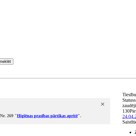
meklēt
Tiesīb
Statuss
zaudēj
130
Pi
 Nr. 269 "
Higiēnas prasības pārtikas apritē
".
24.04.
Saistīt