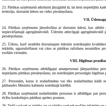
23. Pārtikas uzņēmumā atkritumi jāuzglabā tā, lai tiem nepiekļūtu kaitēkļ
teritoriju, dzeramā ūdens un vides piesārņošanu.
VII. Ūdensap
24. Pārtikas uzņēmums jānodrošina ar dzeramo ūdeni, kas atbilst 
nepieciešamajā agregātstāvoklī. Ūdenim attiecīgajā agregātstāvoklī j
piesārņošanas.
25. Ūdens, kurš neatbilst dzeramajam ūdenim noteiktajām kvalitātes
iekārtās, ugunsdzēšanai vai citos ar pārtikas ražošanu nesaistītos pr
esošām virsmām.
VIII. Higiēnas prasīb
26. Pārtikas uzņēmuma atbildīgajai amatpersonai jāiepazīstina pe
nepieļautu pārtikas piesārņošanu, un noteiktajām personīgās higiēnas p
27. Personām, kuras ir nodarbinātas vai tiks nodarbinātas kādā n
pārbaudes Ministru kabineta noteiktajā kārtībā.
28. Pārtikas uzņēmumā nodarbinātās personas ir atbildīgas par pers
rīcību konkrētajos pārtikas aprites posmos.
29. Tiešā saskarē ar pārtiku un ar pārtiku saskarē esošām iekārtām un 