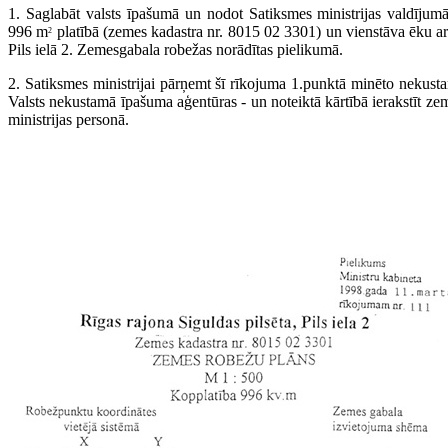
1. Saglabāt valsts īpašumā un nodot Satiksmes ministrijas valdīj
996 m
platībā (zemes kadastra nr. 8015 02 3301) un vienstāva ēku ar
2
Pils ielā 2. Zemesgabala robežas norādītas pielikumā.
2. Satiksmes ministrijai pārņemt šī rīkojuma 1.punktā minēto nekusta
Valsts nekustamā īpašuma aģentūras - un noteiktā kārtībā ierakstīt z
ministrijas personā.