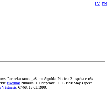
LV
EN
ums:
Par nekustamo īpašumu Siguldā, Pils ielā 2
spēkā esošs
eids:
rīkojums
Numurs:
111
Pieņemts:
11.03.1998.
Stājas spēkā:
s Vēstnesis
, 67/68, 13.03.1998.