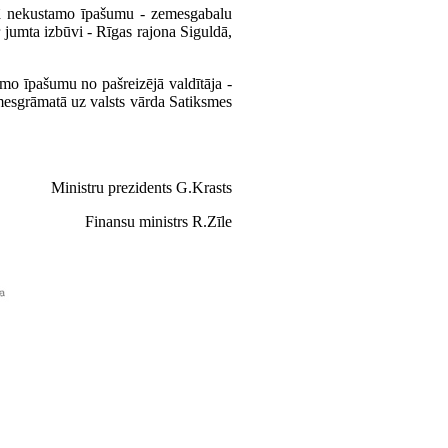
umā nekustamo īpašumu - zemesgabalu
 jumta izbūvi - Rīgas rajona Siguldā,
mo īpašumu no pašreizējā valdītāja -
emesgrāmatā uz valsts vārda Satiksmes
Ministru prezidents G.Krasts
Finansu ministrs R.Zīle