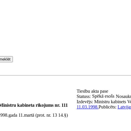
meklēt
Tiesību akta pase
Spēkā esošs
Statuss:
Nosauk
Izdevējs:
Ministru kabinets
V
Ministru kabineta rīkojums nr. 111
11.03.1998.
Publicēts:
Latvija
998.gada 11.martā (prot. nr. 13 14.§)