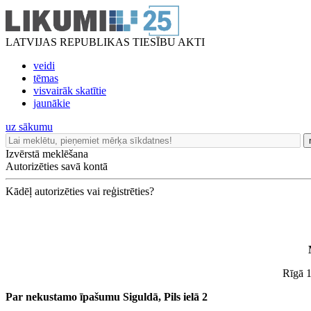
LATVIJAS REPUBLIKAS TIESĪBU AKTI
veidi
tēmas
visvairāk skatītie
jaunākie
uz sākumu
Izvērstā meklēšana
Autorizēties savā kontā
Kādēļ autorizēties vai reģistrēties?
Rīgā 1
Par nekustamo īpašumu Siguldā, Pils ielā 2