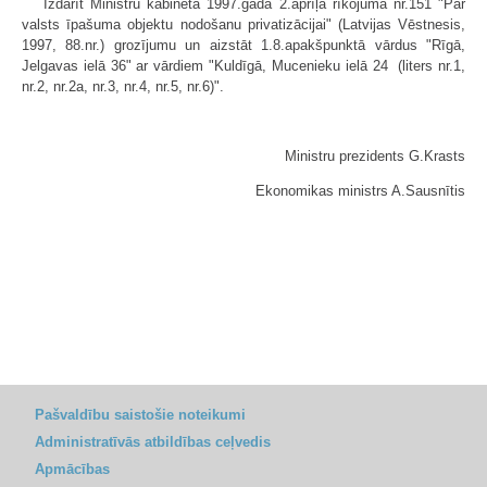
Izdarīt Ministru kabineta 1997.gada 2.aprīļa rīkojumā nr.151 "Par
valsts īpašuma objektu nodošanu privatizācijai" (Latvijas Vēstnesis,
1997, 88.nr.) grozījumu un aizstāt 1.8.apakšpunktā vārdus "Rīgā,
Jelgavas ielā 36" ar vārdiem "Kuldīgā, Mucenieku ielā 24 (liters nr.1,
nr.2, nr.2a, nr.3, nr.4, nr.5, nr.6)".
Ministru prezidents G.Krasts
Ekonomikas ministrs A.Sausnītis
Pašvaldību saistošie noteikumi
Administratīvās atbildības ceļvedis
Apmācības