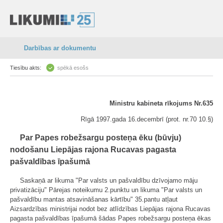
Darbības ar dokumentu
Tiesību akts:
spēkā esošs
Ministru kabineta rīkojums Nr.635
Rīgā 1997.gada 16.decembrī (prot. nr.70 10.§)
Par Papes robežsargu posteņa ēku (būvju)
nodošanu Liepājas rajona Rucavas pagasta
pašvaldības īpašumā
Saskaņā ar likuma "Par valsts un pašvaldību dzīvojamo māju
privatizāciju" Pārejas noteikumu 2.punktu un likuma "Par valsts un
pašvaldību mantas atsavināšanas kārtību" 35.pantu atļaut
Aizsardzības ministrijai nodot bez atlīdzības Liepājas rajona Rucavas
pagasta pašvaldības īpašumā šādas Papes robežsargu posteņa ēkas