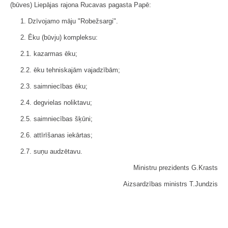
(būves) Liepājas rajona Rucavas pagasta Papē:
1. Dzīvojamo māju "Robežsargi".
2. Ēku (būvju) kompleksu:
2.1. kazarmas ēku;
2.2. ēku tehniskajām vajadzībām;
2.3. saimniecības ēku;
2.4. degvielas noliktavu;
2.5. saimniecības šķūni;
2.6. attīrīšanas iekārtas;
2.7. suņu audzētavu.
Ministru prezidents G.Krasts
Aizsardzības ministrs T.Jundzis