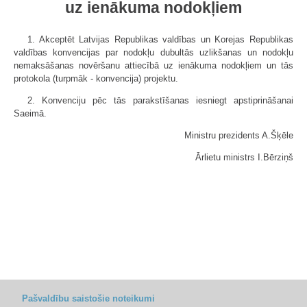
uz ienākuma nodokļiem
1. Akceptēt Latvijas Republikas valdības un Korejas Republikas
valdības konvencijas par nodokļu dubultās uzlikšanas un nodokļu
nemaksāšanas novēršanu attiecībā uz ienākuma nodokļiem un tās
protokola (turpmāk - konvencija) projektu.
2. Konvenciju pēc tās parakstīšanas iesniegt apstiprināšanai
Saeimā.
Ministru prezidents A.Šķēle
Ārlietu ministrs I.Bērziņš
Pašvaldību saistošie noteikumi