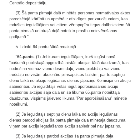
Centrālo depozitāriju.
(3) Šā panta pirmajā daļā minētās personas normatīvajos aktos
paredzētajā kārtībā un apmērā ir atbildīgas par zaudējumiem, kas
radušies ieguldītājiem vai citiem vērtspapīru tirgus dalībniekiem šā
panta pirmajā un otrajā daļā noteikto prasību neievērošanas
gadījumā."
5. Izteikt 64.pantu šādā redakcijā:
"
64.pants.
(1) Jebkuram ieguldītājam, kurš iegūst savā
īpašumā publiskajā apgrozībā laistās akcijas tādā daudzumā, kas
nodrošina vismaz vienu desmitdaļu, vienu piektdaļu vai vienu
trešdaļu no visām akcionāru pilnsapulces balsīm, par to septiņu
dienu laikā no akciju iegūšanas dienas jāpaziņo Komisijai un akciju
sabiedrībai. Ja ieguldītājs vēlas iegūt apdrošināšanas akciju
sabiedrību akcijas šajā daļā un šā likuma 65.pantā noteiktajā
daudzumā, vispirms jāievēro likumā "Par apdrošināšanu" minētie
noteikumi.
(2) Ja ieguldītājs septiņu dienu laikā no akciju iegūšanas
dienas pārdod akcijas šā panta pirmajā daļā minētajā daudzumā,
viņam par akciju iegādāšanos akciju sabiedrībai nav jāpaziņo.
(3) Ja ieguldītājs pārdod akcijas šā panta pirmajā daļā