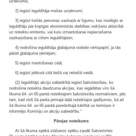
uzdevumā;
2) iegūst ieguldītāja meitas uzņēmumi;
3) iegūst trešās personas saskaņā ar līgumu, kas noslēgts ar
ieguldītāju par kopīgas ekonomiskās darbības veikšanu attiecībā
uz noteiktu emitentu, vai kuru izmantošanai nepieciešama
saskaņošana ar citiem ieguldītājiem;
4) nodrošina ieguldītāja glabājumā nodotie vērtspapīri, ja tās
pāriet glabājuma ņēmējam;
5) iegūst mantošanas ceļā;
6) iegūst jebkurā citā tiešā vai netiešā veidā.
(2) Ieguldītājs akciju sabiedrībā iegūst balsstiesības, ko
nodrošina noteikta daudzuma akcijas, kas iegādātas virs šā
likuma 64. un 65.pantā noteiktajiem balsstiesību normatīviem, pēc
tam, kad viņš šā panta pirmajā daļā noteiktajos gadījumos, kā arī
šā likuma 64. un 65.pantā paredzētajā kārtībā un termiņos ir
informējis Komisiju un akciju sabiedrību."
Pārejas noteikums
Ar šā likuma spēkā stāšanos spēku zaudē Satversmes