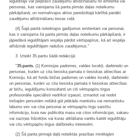
ieguldītājs var pieprasīt zaudējumu atlīdzināšanu no emitenta vai
personas, kas vainojama šā panta pirmās daļas noteikumu
pārkāpšanā, un normatīvajos aktos paredzētajā kārtībā panākt
zaudējumu atlīdzināšanu tiesas ceļā.
(4) Šajā pantā noteiktajos gadījumos emitentam vai personai,
kas ir vainojama šā panta pirmās daļas noteikumu pārkāpšanā, ir
jāpiedāvā ieguldītājam iespēja pārdot vērtspapīrus, kā arī iespēja
atlīdzināt ieguldītājam radušos zaudējumus."
3. Izteikt 35.pantu šādā redakcijā:
"
35.pants.
(1) Komisijas padomes, valdes locekļi, darbinieki un
personas, kurām uz cita tiesiska pamata ir tiesiskas attiecības ar
Komisiju, kā arī fondu biržas padomes un valdes locekļi, darbinieki
un personas, kurām uz cita tiesiska pamata ir tiesiskas attiecības
ar biržu, ieguldījumu konsultanti un citi vērtspapīru tirgus
profesionālie speciālisti nedrīkst izpaust, izmantot vai nodot
trešajām personām nolūkā gūt jebkādu mantisku vai nemantisku
labumu sev vai citai personai ar vērtspapīru tirgu saistītu
informāciju, kura nav publicēta masu vai citos informācijas, sakaru
vai saziņas līdzekļos vai kuras atklāšana varētu kaitēt ieguldītāju
vai citu vērtspapīru tirgus dalībnieku interesēm.
(2) Šā panta pirmajā daļā noteiktās prasības minētajām