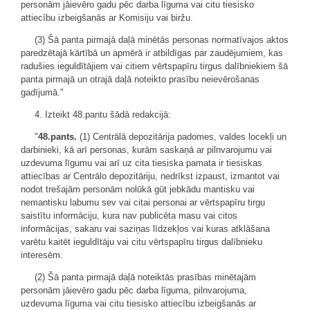
personām jāievēro gadu pēc darba līguma vai citu tiesisko
attiecību izbeigšanās ar Komisiju vai biržu.
(3) Šā panta pirmajā daļā minētās personas normatīvajos aktos
paredzētajā kārtībā un apmērā ir atbildīgas par zaudējumiem, kas
radušies ieguldītājiem vai citiem vērtspapīru tirgus dalībniekiem šā
panta pirmajā un otrajā daļā noteikto prasību neievērošanas
gadījumā."
4. Izteikt 48.pantu šādā redakcijā:
"
48.pants.
(1) Centrālā depozitārija padomes, valdes locekļi un
darbinieki, kā arī personas, kurām saskaņā ar pilnvarojumu vai
uzdevuma līgumu vai arī uz cita tiesiska pamata ir tiesiskas
attiecības ar Centrālo depozitāriju, nedrīkst izpaust, izmantot vai
nodot trešajām personām nolūkā gūt jebkādu mantisku vai
nemantisku labumu sev vai citai personai ar vērtspapīru tirgu
saistītu informāciju, kura nav publicēta masu vai citos
informācijas, sakaru vai saziņas līdzekļos vai kuras atklāšana
varētu kaitēt ieguldītāju vai citu vērtspapīru tirgus dalībnieku
interesēm.
(2) Šā panta pirmajā daļā noteiktās prasības minētajām
personām jāievēro gadu pēc darba līguma, pilnvarojuma,
uzdevuma līguma vai citu tiesisko attiecību izbeigšanās ar