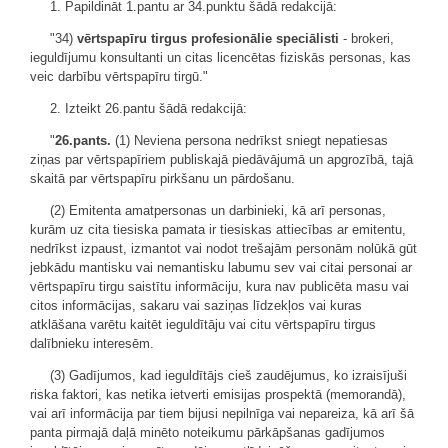
1. Papildināt 1.pantu ar 34.punktu šādā redakcijā:
"34)
vērtspapīru tirgus profesionālie speciālisti
- brokeri,
ieguldījumu konsultanti un citas licencētas fiziskās personas, kas
veic darbību vērtspapīru tirgū."
2. Izteikt 26.pantu šādā redakcijā:
"
26.pants.
(1) Neviena persona nedrīkst sniegt nepatiesas
ziņas par vērtspapīriem publiskajā piedāvājumā un apgrozībā, tajā
skaitā par vērtspapīru pirkšanu un pārdošanu.
(2) Emitenta amatpersonas un darbinieki, kā arī personas,
kurām uz cita tiesiska pamata ir tiesiskas attiecības ar emitentu,
nedrīkst izpaust, izmantot vai nodot trešajām personām nolūkā gūt
jebkādu mantisku vai nemantisku labumu sev vai citai personai ar
vērtspapīru tirgu saistītu informāciju, kura nav publicēta masu vai
citos informācijas, sakaru vai saziņas līdzekļos vai kuras
atklāšana varētu kaitēt ieguldītāju vai citu vērtspapīru tirgus
dalībnieku interesēm.
(3) Gadījumos, kad ieguldītājs cieš zaudējumus, ko izraisījuši
riska faktori, kas netika ietverti emisijas prospektā (memorandā),
vai arī informācija par tiem bijusi nepilnīga vai nepareiza, kā arī šā
panta pirmajā daļā minēto noteikumu pārkāpšanas gadījumos