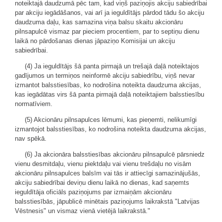
noteiktajā daudzumā pēc tam, kad viņš paziņojis akciju sabiedrībai
par akciju iegādāšanos, vai arī ja ieguldītājs pārdod tādu šo akciju
daudzuma daļu, kas samazina viņa balsu skaitu akcionāru
pilnsapulcē vismaz par pieciem procentiem, par to septiņu dienu
laikā no pārdošanas dienas jāpaziņo Komisijai un akciju
sabiedrībai.
(4) Ja ieguldītājs šā panta pirmajā un trešajā daļā noteiktajos
gadījumos un termiņos neinformē akciju sabiedrību, viņš nevar
izmantot balsstiesības, ko nodrošina noteikta daudzuma akcijas,
kas iegādātas virs šā panta pirmajā daļā noteiktajiem balsstiesību
normatīviem.
(5) Akcionāru pilnsapulces lēmumi, kas pieņemti, nelikumīgi
izmantojot balsstiesības, ko nodrošina noteikta daudzuma akcijas,
nav spēkā.
(6) Ja akcionāra balsstiesības akcionāru pilnsapulcē pārsniedz
vienu desmitdaļu, vienu piektdaļu vai vienu trešdaļu no visām
akcionāru pilnsapulces balsīm vai tās ir attiecīgi samazinājušās,
akciju sabiedrībai deviņu dienu laikā no dienas, kad saņemts
ieguldītāja oficiāls paziņojums par izmaiņām akcionāru
balsstiesībās, jāpublicē minētais paziņojums laikrakstā "Latvijas
Vēstnesis" un vismaz vienā vietējā laikrakstā."