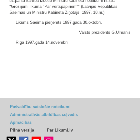
81.panta kārtībā izdotie Ministru kabineta noteikumi nr.281
"Grozījumi likumā "Par vērtspapīriem"" (Latvijas Republikas
Saeimas un Ministru Kabineta Ziņotājs, 1997, 18.nr.).
Likums Saeimā pieņemts 1997.gada 30.oktobrī.
Valsts prezidents G.Ulmanis
Rīgā 1997.gada 14.novembrī
Pašvaldību saistošie noteikumi
Administratīvās atbildības ceļvedis
Apmācības
Pilnā versija
Par Likumi.lv