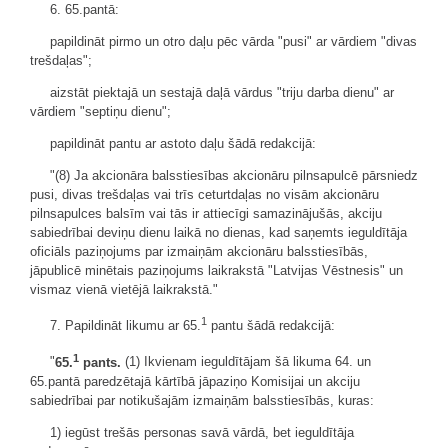
6. 65.pantā:
papildināt pirmo un otro daļu pēc vārda "pusi" ar vārdiem "divas
trešdaļas";
aizstāt piektajā un sestajā daļā vārdus "triju darba dienu" ar
vārdiem "septiņu dienu";
papildināt pantu ar astoto daļu šādā redakcijā:
"(8) Ja akcionāra balsstiesības akcionāru pilnsapulcē pārsniedz
pusi, divas trešdaļas vai trīs ceturtdaļas no visām akcionāru
pilnsapulces balsīm vai tās ir attiecīgi samazinājušās, akciju
sabiedrībai deviņu dienu laikā no dienas, kad saņemts ieguldītāja
oficiāls paziņojums par izmaiņām akcionāru balsstiesībās,
jāpublicē minētais paziņojums laikrakstā "Latvijas Vēstnesis" un
vismaz vienā vietējā laikrakstā."
1
7. Papildināt likumu ar 65.
pantu šādā redakcijā:
1
"
65.
pants.
(1) Ikvienam ieguldītājam šā likuma 64. un
65.pantā paredzētajā kārtībā jāpaziņo Komisijai un akciju
sabiedrībai par notikušajām izmaiņām balsstiesībās, kuras:
1) iegūst trešās personas savā vārdā, bet ieguldītāja