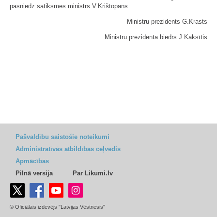
pasniedz satiksmes ministrs V.Krištopans.
Ministru prezidents G.Krasts
Ministru prezidenta biedrs J.Kaksītis
Pašvaldību saistošie noteikumi
Administratīvās atbildības ceļvedis
Apmācības
Pilnā versija
Par Likumi.lv
© Oficiālais izdevējs "Latvijas Vēstnesis"