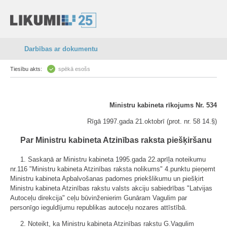
Darbības ar dokumentu
Tiesību akts:
spēkā esošs
Ministru kabineta rīkojums Nr. 534
Rīgā 1997.gada 21.oktobrī (prot. nr. 58 14.§)
Par Ministru kabineta Atzinības raksta piešķiršanu
1. Saskaņā ar Ministru kabineta 1995.gada 22.aprīļa noteikumu
nr.116 "Ministru kabineta Atzinības raksta nolikums" 4.punktu pieņemt
Ministru kabineta Apbalvošanas padomes priekšlikumu un piešķirt
Ministru kabineta Atzinības rakstu valsts akciju sabiedrības "Latvijas
Autoceļu direkcija" ceļu būvinženierim Gunāram Vagulim par
personīgo ieguldījumu republikas autoceļu nozares attīstībā.
2. Noteikt, ka Ministru kabineta Atzinības rakstu G.Vagulim