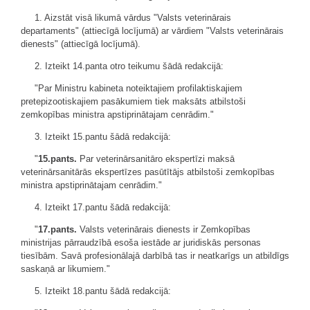
1. Aizstāt visā likumā vārdus "Valsts veterinārais
departaments" (attiecīgā locījumā) ar vārdiem "Valsts veterinārais
dienests" (attiecīgā locījumā).
2. Izteikt 14.panta otro teikumu šādā redakcijā:
"Par Ministru kabineta noteiktajiem profilaktiskajiem
pretepizootiskajiem pasākumiem tiek maksāts atbilstoši
zemkopības ministra apstiprinātajam cenrādim."
3. Izteikt 15.pantu šādā redakcijā:
"
15.pants.
Par veterinārsanitāro ekspertīzi maksā
veterinārsanitārās ekspertīzes pasūtītājs atbilstoši zemkopības
ministra apstiprinātajam cenrādim."
4. Izteikt 17.pantu šādā redakcijā:
"
17.pants.
Valsts veterinārais dienests ir Zemkopības
ministrijas pārraudzībā esoša iestāde ar juridiskās personas
tiesībām. Savā profesionālajā darbībā tas ir neatkarīgs un atbildīgs
saskaņā ar likumiem."
5. Izteikt 18.pantu šādā redakcijā: