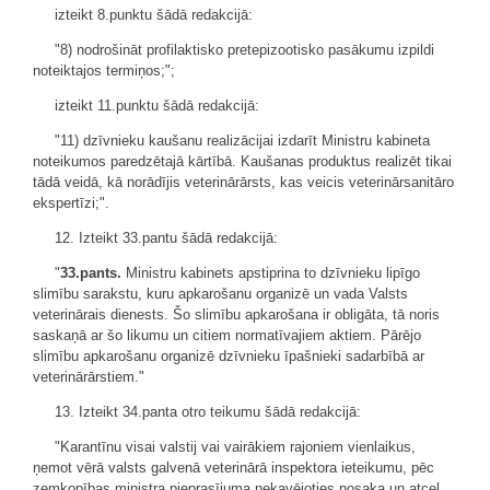
izteikt 8.punktu šādā redakcijā:
"8) nodrošināt profilaktisko pretepizootisko pasākumu izpildi
noteiktajos termiņos;";
izteikt 11.punktu šādā redakcijā:
"11) dzīvnieku kaušanu realizācijai izdarīt Ministru kabineta
noteikumos paredzētajā kārtībā. Kaušanas produktus realizēt tikai
tādā veidā, kā norādījis veterinārārsts, kas veicis veterinārsanitāro
ekspertīzi;".
12. Izteikt 33.pantu šādā redakcijā:
"
33.pants.
Ministru kabinets apstiprina to dzīvnieku lipīgo
slimību sarakstu, kuru apkarošanu organizē un vada Valsts
veterinārais dienests. Šo slimību apkarošana ir obligāta, tā noris
saskaņā ar šo likumu un citiem normatīvajiem aktiem. Pārējo
slimību apkarošanu organizē dzīvnieku īpašnieki sadarbībā ar
veterinārārstiem."
13. Izteikt 34.panta otro teikumu šādā redakcijā:
"Karantīnu visai valstij vai vairākiem rajoniem vienlaikus,
ņemot vērā valsts galvenā veterinārā inspektora ieteikumu, pēc
zemkopības ministra pieprasījuma nekavējoties nosaka un atceļ