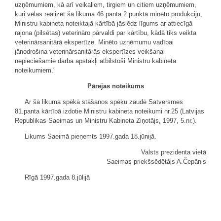
uzņēmumiem, kā arī veikaliem, tirgiem un citiem uzņēmumiem,
kuri vēlas realizēt šā likuma 46.panta 2.punktā minēto produkciju,
Ministru kabineta noteiktajā kārtībā jāslēdz līgums ar attiecīgā
rajona (pilsētas) veterināro pārvaldi par kārtību, kādā tiks veikta
veterinārsanitārā ekspertīze. Minēto uzņēmumu vadībai
jānodrošina veterinārsanitārās ekspertīzes veikšanai
nepieciešamie darba apstākļi atbilstoši Ministru kabineta
noteikumiem."
Pārejas noteikums
Ar šā likuma spēkā stāšanos spēku zaudē Satversmes
81.panta kārtībā izdotie Ministru kabineta noteikumi nr.25 (Latvijas
Republikas Saeimas un Ministru Kabineta Ziņotājs, 1997, 5.nr.).
Likums Saeimā pieņemts 1997.gada 18.jūnijā.
Valsts prezidenta vietā
Saeimas priekšsēdētājs A.Čepānis
Rīgā 1997.gada 8.jūlijā