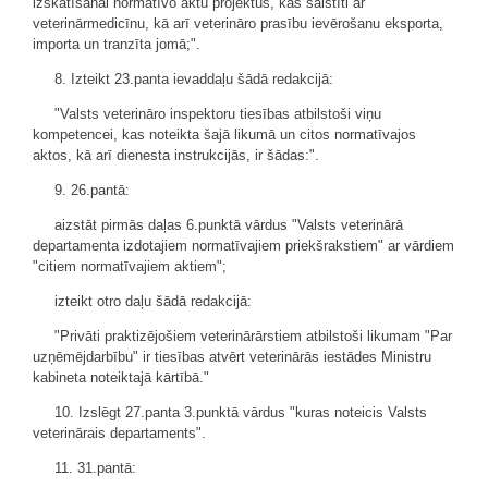
izskatīšanai normatīvo aktu projektus, kas saistīti ar
veterinārmedicīnu, kā arī veterināro prasību ievērošanu eksporta,
importa un tranzīta jomā;".
8. Izteikt 23.panta ievaddaļu šādā redakcijā:
"Valsts veterināro inspektoru tiesības atbilstoši viņu
kompetencei, kas noteikta šajā likumā un citos normatīvajos
aktos, kā arī dienesta instrukcijās, ir šādas:".
9. 26.pantā:
aizstāt pirmās daļas 6.punktā vārdus "Valsts veterinārā
departamenta izdotajiem normatīvajiem priekšrakstiem" ar vārdiem
"citiem normatīvajiem aktiem";
izteikt otro daļu šādā redakcijā:
"Privāti praktizējošiem veterinārārstiem atbilstoši likumam "Par
uzņēmējdarbību" ir tiesības atvērt veterinārās iestādes Ministru
kabineta noteiktajā kārtībā."
10. Izslēgt 27.panta 3.punktā vārdus "kuras noteicis Valsts
veterinārais departaments".
11. 31.pantā: