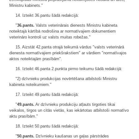
Ministru kabinets."
14. Izteikt 36.pantu šādā redakcijā:
"
36.pants.
Valsts veterinārais dienests Ministru kabineta
noteiktajā kārtībā nodrošina ar normatīvajiem dokumentiem
veterināro kontroli uz valsts muitas robežas."
15. Aizstāt 42.panta otrajā teikumā vārdus "valsts veterinārā
dienesta normatīvajiem priekšrakstiem" ar vārdiem "normatīvajos
aktos noteiktajām prasībām".
16. Izteikt 46.panta 2.punkta pirmo teikumu šādā redakcijā:
"2) dzīvnieku produkcijas novērtēšana atbilstoši Ministru
kabineta noteikumiem."
17. Izteikt 49.pantu šādā redakcijā:
"
49.pants.
Ar dzīvnieku produkciju atļauts tirgoties tikai
veikalos, tirgos un citās vietās, kas iekārtotas atbilstoši normatīvo
aktu prasībām."
18. Izteikt 50.pantu šādā redakcijā:
"
50.pants.
Dzīvnieku kaušanas un gaļas pārstrādes