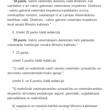
"
18.pants.
Valsts veterināro dienestu vada direktors, kas
vienlaikus ir arī valsts galvenais veterinārais inspektors. Direktora
- valsts galvenā veterinārā inspektora kandidatūru izvirza
zemkopības ministrs, saskaņojot to ar Latvijas Veterinārārstu
biedrības valdi. Direktoru - valsts galveno veterināro inspektoru
ieceļ amatā Ministru kabinets."
6. Izteikt 20.pantu šādā redakcijā:
"
20.pants.
Valsts veterinārajam dienestam tieši pakļautās
veterinārās institūcijas nosaka Ministru kabinets."
7. 22.pantā:
izteikt 1.punktu šādā redakcijā:
"1) vadīt un nodrošināt valstī vienotu veterināro uzraudzību un
dzīvnieku veterinārmedicīnisko aprūpi;";
izteikt 5. un 6.punktu šādā redakcijā:
"5) nodrošināt veterinārsanitāro uzraudzību un veterinārsanitāro
ekspertīzi dzīvnieku produkcijas ieguvē, pārstrādē, uzglabāšanā,
pārvadāšanā un realizēšanā;
6) sagatavot un noteiktā kārtībā iesniegt Ministru kabinetam