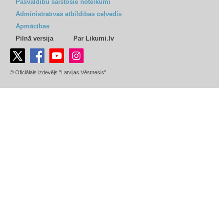
Pašvaldību saistošie noteikumi
Administratīvās atbildības ceļvedis
Apmācības
Pilnā versija
Par Likumi.lv
© Oficiālais izdevējs "Latvijas Vēstnesis"