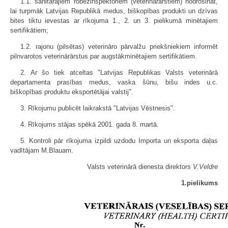
1.1. sanitārajiem robežinspektoriem (veterinārārstiem) nodrošināt,
lai turpmāk Latvijas Republikā medus, biškopības produkti un dzīvas
bites tiktu ievestas ar rīkojuma 1., 2. un 3. pielikumā minētajiem
sertifikātiem;
1.2. rajonu (pilsētas) veterināro pārvalžu priekšniekiem informēt
pilnvarotos veterinārārstus par augstākminētajiem sertifikātiem.
2. Ar šo tiek atceltas "Latvijas Republikas Valsts veterinārā
departamenta prasības medus, vaska šūnu, bišu indes u.c.
biškopības produktu eksportētājai valstij".
3. Rīkojumu publicēt laikrakstā "Latvijas Vēstnesis".
4. Rīkojums stājas spēkā 2001. gada 8. martā.
5. Kontroli pār rīkojuma izpildi uzdodu Importa un eksporta daļas
vadītājam M.Blauam.
Valsts veterinārā dienesta direktors
V.Veldre
1.pielikums