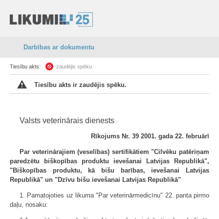
Darbības ar dokumentu
Tiesību akts:
zaudējis spēku
Tiesību akts ir zaudējis spēku.
Valsts veterinārais dienests
Rīkojums Nr. 39 2001. gada 22. februārī
Par veterinārajiem (veselības) sertifikātiem "Cilvēku patēriņam
paredzētu biškopības produktu ievešanai Latvijas Republikā",
"Biškopības produktu, kā bišu barības, ievešanai Latvijas
Republikā" un "Dzīvu bišu ievešanai Latvijas Republikā"
1. Pamatojoties uz likuma "Par veterinārmedicīnu" 22. panta pirmo
daļu, nosaku: