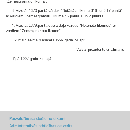
"Zemesgrāmatu likumā".
3. Aizstāt 1370.pantā vārdus "Notāriāta likumu 316. un 317.pantā"
ar vārdiem "Zemesgrāmatu likuma 45.panta 1.un 2.punktā".
4. Aizstāt 1379.panta otrajā daļā vārdus "Notāriāta likumos" ar
vārdiem "Zemesgrāmatu likumā".
Likums Saeimā pieņemts 1997.gada 24.aprīlī.
Valsts prezidents G.Ulmanis
Rīgā 1997.gada 7.maijā
Pašvaldību saistošie noteikumi
Administratīvās atbildības ceļvedis