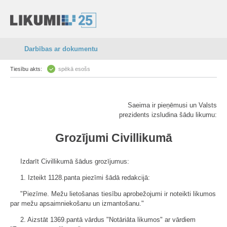
Darbības ar dokumentu
Tiesību akts:
spēkā esošs
Saeima ir pieņēmusi un Valsts
prezidents izsludina šādu likumu:
Grozījumi Civillikumā
Izdarīt Civillikumā šādus grozījumus:
1. Izteikt 1128.panta piezīmi šādā redakcijā:
"Piezīme. Mežu lietošanas tiesību aprobežojumi ir noteikti likumos
par mežu apsaimniekošanu un izmantošanu."
2. Aizstāt 1369.pantā vārdus "Notāriāta likumos" ar vārdiem