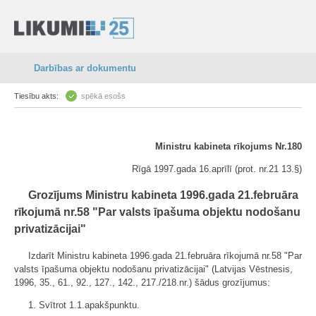
Darbības ar dokumentu
Tiesību akts:
spēkā esošs
Ministru kabineta rīkojums Nr.180
Rīgā 1997.gada 16.aprīlī (prot. nr.21 13.§)
Grozījums Ministru kabineta 1996.gada 21.februāra
rīkojumā nr.58 "Par valsts īpašuma objektu nodošanu
privatizācijai"
Izdarīt Ministru kabineta 1996.gada 21.februāra rīkojumā nr.58 "Par
valsts īpašuma objektu nodošanu privatizācijai" (Latvijas Vēstnesis,
1996, 35., 61., 92., 127., 142., 217./218.nr.) šādus grozījumus:
1. Svītrot 1.1.apakšpunktu.