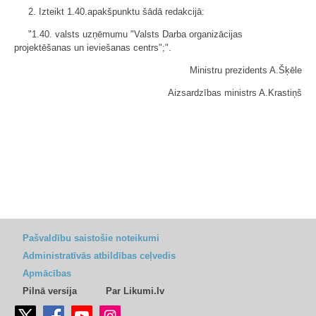
2. Izteikt 1.40.apakšpunktu šādā redakcijā:
"1.40. valsts uzņēmumu "Valsts Darba organizācijas
projektēšanas un ieviešanas centrs";".
Ministru prezidents A.Šķēle
Aizsardzības ministrs A.Krastiņš
Pašvaldību saistošie noteikumi
Administratīvās atbildības ceļvedis
Apmācības
Pilnā versija
Par Likumi.lv